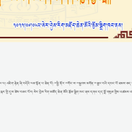
ོལ་པ། འཇིག་རྟེན་ཞི་བདེའི་ལམ་སྟོན་པ་ཆེན་པོ། ྋསྤྱི་ནོར་ྋགོང་ས་ྋསྐྱབས་མགོན་ྋརྒྱལ་བའི་དབང་པོ་ཐམས་ཅད་
སྐར་གྱི་དུས་ཚེས་བཟང་པོར། སེར་བྱེས་རིག་མཛོད་ཆེན་མོའི་རྩོམ་སྒྲིག་ཁང་ནས་དགའ་དད་སྤྲོ་གསུམ་གྱིས་འཚམས་འད