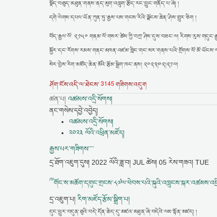
སྣོད་བཅུད་མཐུན་གནས་ནད་མུག་འཁྲུག་རྩོད་རང་བྱུང་གནོད་པ་ཞི། །
དགེ་ལེགས་དཔལ་ཡོན་ཀུན་ཏུ་རྒྱས་པས་གངས་རིའི་ལྗོངས་ཆེན་ཤིས་གྱུར་ཅིག །
བོད་རྒྱལ་ལོ་ ༢༡༥༠ གནམ་ལོ་གསར་ཚེས་ཀྱི་བཀྲ་ཤིས་དུས་བཟང་ལ། རིགས་རུས་གདུང་རྒ
སྐྱོར་དང་རོགས་རམས་གནང་མཁན་འཛམ་གླིང་གང་སར་གནས་པའི་གྲོགས་ཕོ་མོ་ཡོངས་ལ་འ
སེར་བྱེས་རིག་མཛོད་ཆེན་མོའི་རྩོམ་སྒྲིག་ཁང་ནས། ༢༠༢༣།༠༢།༢༡ལ།
3145
ཤོག་ངོས་འདི་ལ་ཐེངས་
གཟིགས་འདུག
ཚན་པ།
འཚམས་འདྲི་སོགས།
ནང་གསེས་དབྱེ་འབྱེད།
འཚམས་འདྲི་སོགས།
༢༠༢༣ ལོའི་འཕྲིན་མཛོད།
རྒྱས་པར་གཟིགས་་་་
དྲ་ཐོག་འཇུག་དུས།
2022 ལོའི་ཟླ་བ། JUL ཚེས། 05 རེས་གཟའ། TUE
༸གོང་ས་མཆོག་དགུང་གྲངས་༨༧ལ་ཕེབས་པའི་སྐུའི་འཁྲུངས་སྐར་འཚམས་འདྲ
དྲ་འཇུག་པ།
རིག་མཛོད་རྩོམ་སྒྲིག་པ།
དུང་ཕྱུར་བདུན་ཅུའི་བདེ་དོན་ཆེད་དུ་མཛའ་མཐུན་ཞི་བདེའི་ལམ་སྟོན་མཛད། །