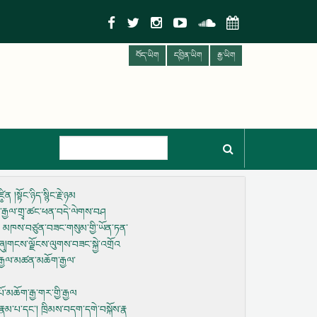
བོད་ཡིག
དབྱིན་ཡིག
རྒྱ་ཡིག
།སྟོང་ཉིད་སྙིང་རྗེ་ཉམ
ྣམ་རྒྱལ་གྲྭ་ཚང་ཕན་བདེ་ལེགས་བཤ
ེ། མཁས་བཙུན་བཟང་གསུམ་གྱི་ཡོན་ཏན་
ུ།གངས་ལྗོངས་ལུགས་བཟང་སྐྱེ་འགྲོའ
འི་རྒྱལ་མཚན་མཆོག་རྒྱལ་
་མཆོག་རྒྱ་གར་གྱི་རྒྱལ
ར་རྣམ་པ་དང་། ཁྲིམས་བདག་དགེ་བསྐོས་རྣ