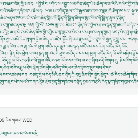
ླབ་པ་མཐར་སོན་གྱི་མཛད
: ༧སྤྱི་ནོར་༧གོང་ས་༧སྐྱབས་མགོན་ཆེན་པོ་མཆོག་ལ་ཨ་རིའི་གསེར་གྱི་
ཟང་པོ་མཆོག་དགོངས་པ་ཆོས་ད
: ༸འཇམ་དགོན་རྒྱལ་བའི་རྒྱལ་ཚབ་དགའ་ལྡན་ཁྲི་ཐོག་༡༠༤པ། སྐྱབས་
ླ་༩ཚེས་༦ནས་༡༡བར་སེ་ར་ཐེག་ཆེན་གླིང་གོ་སྟོན་གོ་སྒྲིག་ཚོགས་ཆུང་གིས་གོ་སྒྲིག་ཞུས་ཏེ་ཉིན་
་བར་གྲྭ་ཚང་ནས་རྟ
: ༄༅། །ཕྱི་ལོ་ ༢༠༡༥ ཟླ་བ་༨ ཚེས་༡༩ ཉིན་སེར་བྱེས་མཁས་སྙན་གྲྭ་ཚང་གིས་དེང
འདྲི།
: ཟག་མེད་བདེ་ཆེན་ཆོས་ཀྱི་དབྱིངས་སུ་ལྡང་བ་མེད་པར་མཉམ་བཞག་ཀྱང་། །ཚད་མེད་ཐུགས་རྗེས
ན་རྒྱལ་བའི་རིང་ལུགས་དྲི་མ་མེད་པ་འཛིན་སྐྱོང་སྤེལ་བ་རྣམས་ཀྱི་གཙུག་གི་རྒྱན་དུ་གྱུར་པ། ༧ད
་༢༠༢༥ ཟླ་༥ ཚེས་༥ ལ་གྲྭ་ཚང་གི་ཕྱག་མཛོད་དང་རྒྱུན་ལས་ལྷན་འཛོམས་སར་རིག་མཛོད་ཆེན་མོའི་
༤ ཚེས་༡ ཉིན་སེར་བྱེས་མཁས་སྙན་གྲྭ་ཚང་གི་ཕྱག་མཛོད་གསར་པ། ཕྱག་མཛོད་ཆེན་མོ་དགེ་བཤེས་བློ་
: བོད་རྒྱལ་ལོ་༢༡༥༢ཤིང་མོ་སྦྲུལ་ལོའི་གནམ་ལོ་གསར་ཚེས་ལ་བཀྲ་ཤིས་བདེ་ལེགས་ཞུ། ཤེས་རིག་ཡ
ཛོད་ཆེན་མོའི་འཕྲུལ་དེབ་ལྐོག་ཚོང་བྱེད་བཞིན་ཡོད་པར་ཤེས་རྟོགས་བྱུང་བས་དེ་དག་
ཆོག་སེ་རར་འཚམས་གཟ
: བཙན་བྱོལ་བོད་མིའི་ཆབ་སྲིད་ཀྱི་དབུ་ཁྲིད་སྲིད་སྐྱོང་སྤེན་པ་ཚེ་རིང་མཆོག་གིས
དགུ་བཅུར་ཕེབས་པའི་བཀའ་དྲིན་རྗེས་དྲན་གྱི་གཟེངས་བསྟོད་བྱམས་བརྩེའི་འོད་སྣང་།སྲིད་གསུམ་འཇིག
ས། 05 རེས་གཟའ། WED
་འཁྲུངས་སྐར་འཚམས་འདྲི།