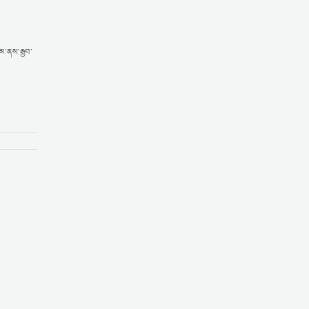
མ་ནས་རྒྱབ་