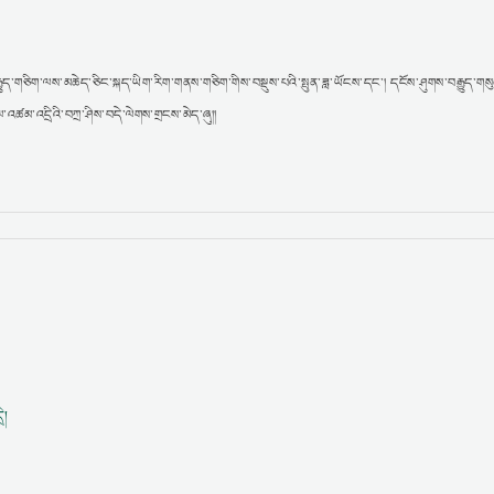
ྱུད་གཅིག་ལས་མཆེད་ཅིང་སྐད་ཡིག་རིག་གནས་གཅིག་གིས་བསྡུས་པའི་སྤུན་ཟླ་ཡོངས་དང་། དངོས་ཤུགས་བརྒྱུད་གསུ
ཚམ་འདྲིའི་བཀྲ་ཤིས་བདེ་ལེགས་གྲངས་མེད་ཞུ།།
ི།