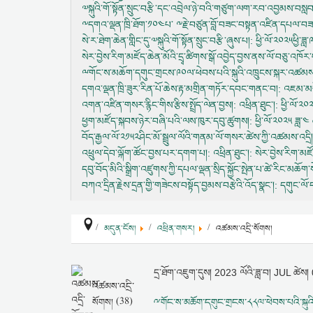
༧སྐུའི་གོ་སྟོན་སྲུང་བརྩི་དང་འབྲེལ་ཉེ་བའི་གཙུག་ལག་རབ་འབྱམས་བས
༸དགའ་ལྡན་ཁྲི་ཐོག་༡༠༤པ་ ༸རྗེ་བཙུན་བློ་བཟང་བསྟན་འཛིན་དཔལ་བ
སེ་ར་ཐེག་ཆེན་གླིང་དུ་༧སྐུའི་གོ་སྟོན་སྲུང་བརྩི་ཞུས་པ།
: ཕྱི་ལོ་༢༠༢༥ཕྱི་ཟ
སེར་བྱེས་རིག་མཛོད་ཆེན་མོའི་དྲྭ་ཚིགས་སྒོ་འབྱེད་བྱས་ནས་ལོ་བཅུ་འཁོར
ྋགོང་ས་མཆོག་དགུང་གྲངས་༩༠ལ་ཕེབས་པའི་སྐུའི་འཁྲུངས་སྐར་འཚམས་
དགའ་ལྡན་ཁྲི་ཟུར་རིན་པོ་ཆེས་རྟ་མགྲིན་གཏོར་དབང་གནང་བ།
: འཇམ་མགོ
འགན་འཛིན་གསར་རྙིང་གིས་རྩིས་སྤྲོད་ལེན་བྱས།
: འཕྲིན་ཐུང་།: ཕྱི་ལོ
ཕྱག་མཛོད་སྐབས་ཉེར་བཞི་པའི་ལས་ཁུར་དབུ་ཚུགས།
: ཕྱི་ལོ་༢༠༢༥ ཟླ་
བོད་རྒྱལ་ལོ་༢༡༥༢ཤིང་མོ་སྦྲུལ་ལོའི་གནམ་ལོ་གསར་ཚེས་ཀྱི་འཚམས་འདྲི།
འཕྲུལ་དེབ་ལྐོག་ཚོང་བྱས་པར་དགག་པ།
: འཕྲིན་ཐུང་།: སེར་བྱེས་རིག་མ
དབུ་བོད་མིའི་སྒྲིག་འཛུགས་ཀྱི་དཔལ་ལྡན་སྲིད་སྐྱོང་སྤེན་པ་ཚེ་རིང་མ
བཀའ་དྲིན་རྗེས་དྲན་གྱི་གཟེངས་བསྟོད་བྱམས་བརྩེའི་འོད་སྣང་།
: དགུང་ལོ་
མདུན་ངོས།
འཕྲིན་གསར།
འཚམས་འདྲི་སོགས།
དྲ་ཐོག་འཇུག་དུས།
2023 ལོའི་ཟླ་བ། JUL ཚེ
འཚམས་འདྲི་
སོགས། (38)
ྋགོང་ས་མཆོག་དགུང་གྲངས་༨༨ལ་ཕེབས་པའི་སྐུའི