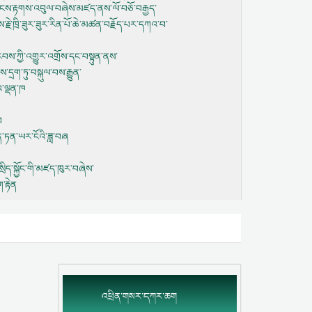
གཟེངས་རྟགས་འབུལ་བཞེས་མཛད་ནས་ལོ་བཅོ་བརྒྱད་
རྗེ་ཁྲི་ཟུར་ཟུར་རིན་པོ་ཆེ་མཚན་བརྗོད་པར་དཀའ་བ་
་རབས་ཀྱི་འགྱུར་འགྲོས་དང་བསྟུན་ནས་
་དྲག་ཏུ་བསྐུལ་བས་རྒྱུན་
གའ་ལྡན་ཁ
བ
ོན་ཏན་ཡར་ངོའི་ཟླ་བཞ
་སྲིད་སྐྱོང་གི་མཛད་ཁུར་བཞེས་
་རྟེན
འཕྲིན་གསར་དཀར་ཆག