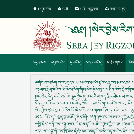
མདུན་ངོས།
ང་ཚོ།
འབྲེལ་གཏུགས།
གསལ་བཤད།
མདུན་ངོས།
འཕྲུལ་དེབ།
སྒྲ་མཛོད།
བརྙན་མཛོད།
འཕྲིན་གསར།
ཚོམ
ྋགོང་ས་མཆོག་དགུང་གྲངས་༩༡ལ་ཕེབས་པའི་སྐུའི་འཁྲུངས་སྐར་འཚམས་
༸སྐྱབས་རྗེ་བྱ་དོ་རིན་པོ་ཆེ་མཆོག་གིས་སེར་བྱེས་སུ་རྟ་མགྲིན་ཆོས་སྐོར་གྱི
ཁང་སེར་རིན་པོ་ཆེ་མཆོག་རྒྱུད་སྟོད་གྲྭ་ཚང་གི་མཁན་ཁྲིར་ཕེབས་པ་ལ་འཚ
བོད་རྒྱལ་ལོ་༢༡༥༣རབ་གནས་མེ་རྟ་ལོའི་གནམ་ལོ་གསར་ཚེས་ལ་བཀྲ་ཤིས
སེར་བྱེས་ཚྭ་བ་བྲག་རི་རིན་པོ་ཆེ་དགོངས་པ་གཞན་དོན་དུ་གཤེགས་པར་མྱ
༢༠༢༥ ལོའི་དགེ་ལྡན་ལྔ་མཆོད་ཆེན་མོ།
: ༄༅། །རྒྱལ་བ་ཐམས་ཅད་ཀྱི་མཁྱེ
ྋསྤྱི་ནོར་ྋགོང་ས་ྋསྐྱབས་མགོན་ཆེན་པོ་མཆོག་བྱེས་ཀྱི་གདན་ས་ཆེན་པོ
༸དཔལ་ས་སྐྱ་གོང་མ་ཁྲི་ཆེན་རྡོ་རྗེ་འཆང་ཆེན་པོ་མཆོག་ནས་སེ་ར་ཚོགས