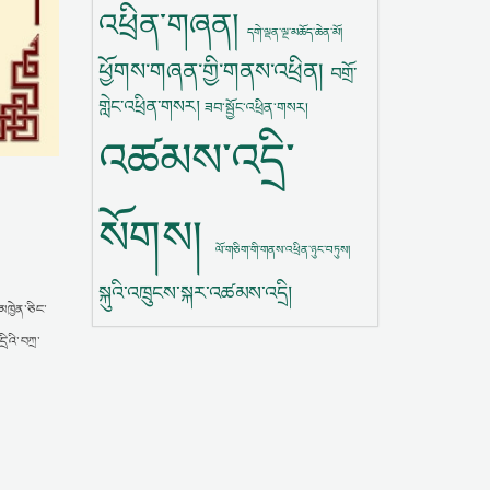
འཕྲིན་གཞན།
དགེ་ལྡན་ལྔ་མཆོད་ཆེན་མོ།
ཕྱོགས་གཞན་གྱི་གནས་འཕྲིན།
བགྲོ་
གླེང་འཕྲིན་གསར།
ཟབ་སྦྱོང་འཕྲིན་གསར།
འཚམས་འདྲི་
སོགས།
ལོ་གཅིག་གི་གནས་འཕྲིན་ཉུང་བཏུས།
སྐུའི་འཁྲུངས་སྐར་འཚམས་འདྲི།
མཁྱེན་ཅིང་
ྲིའི་བཀྲ་