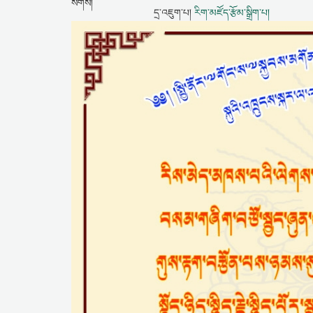
དྲ་འཇུག་པ།
རིག་མཛོད་རྩོམ་སྒྲིག་པ།