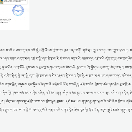
མ་མཁའི་མཐས་གཏུགས་པའི་སྐྱེ་འགྲོ་ཡོངས་ཀྱི་འཕྲལ་ཡུན་ཕན་བདེའི་གཞི་རྩར་སྤྲུལ་པ་དང་ཡང་སྤྲུལ་དཔག་ཏུ་མ
གྲུབ་པ་ནས་བཟུང་བདག་ཅག་འགྲོ་བ་སྤྱི་དང་བྱེ་བྲག་རི་བོ་གངས་ཅན་པའི་བསྟན་དང་འགྲོ་བའི་དོན་དུ་སྐུ་ངལ་ཚད་མེད
ུ་ན་ཤིན་ཏུ་ཕྲ་མོའི་དུས་ནས་བཟུང་བྱ་དཀའ་ལ་གྲངས་མེད་པའི་རྒྱལ་སྲས་ཀྱི་སྤྱོད་པ་དཔག་ཏུ་མེད་པ་སྐུ་ཉམས་སུ
། འཇིག་རྟེན་སྐྱེ་འགྲོ་སྤྱི་དང་། བྱེ་བྲག་ཁ་བ་རི་པ་རྣམས་ཀྱི་བཀའ་དྲིན་གྱི་ཆ་ཕྲ་མོ་ཙམ་ཡང་གཞལ་དཀའ་བའི་
་བཀའ་དྲིན་བསྐྱངས་དང་སྐྱོང་བཞིན་པ་ནི་བརྗེད་མི་ཕོད་པ་བཞིན། འདི་ག་སེར་བྱེས་གྲྭ་ཚང་ནས་རྗེས་དྲན་གྱི་ཆ་
གཉིས་ཀྱི་གཙོས་མཐོ་སློབ་འགྲིམ་བཞིན་པའི་སློབ་ཕྲུག་འདེམས་ཐོན་བྱུང་བ་རྣམས་ལ་ད་བར་རྒྱལ་བའི་བཀའ་དྲིན་རྗེས
་དཱ་ར། བོད་ནས་གསར་དུ་འབྱོར་བ་བཅས་སློབ་ཕྲུག་གྲངས་ ༢༧ དང་། ས་གནས་རྒྱ་གར་ཡུལ་མི་མཐོ་རིམ་སློབ་མ་གཅི
བ་ཕྲུག་གྲངས་ ༧ ལ་ཕྱི་ལོ་ ༢༠༢༣ ལོའི་ྋརྒྱལ་བའི་བཀའ་དྲིན་རྗེས་དྲན་གྱི་སློབ་ཡོན་འབུལ་རྒྱུའི་མཚན་གཞུང་ཟུ