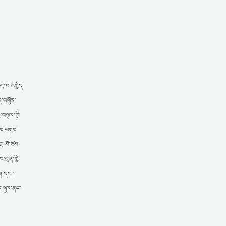
ེད་པ་འགྱེད་
་བསྐྱོན་
་བསྟར་ཏེ།
གནས་ལགས་
ཕྲ་མོ་ཙམ་
་དྲན་གྱི་
ག་དང་།
ར་སྦྱར་ནང་