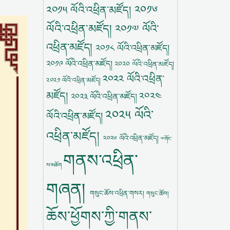
༢༠༡༦
༢༠༡༥ ལོའི་འཕྲིན་མཛོད།
ལོའི་འཕྲིན་མཛོད།
༢༠༡༧ ལོའི་
འཕྲིན་མཛོད།
༢༠༡༨ ལོའི་འཕྲིན་མཛོད།
༢༠༡༩ ལོའི་འཕྲིན་མཛོད།
༢༠༢༠ ལོའི་འཕྲིན་མཛོད།
༢༠༢༢ ལོའི་འཕྲིན་
༢༠༢༡ ལོའི་འཕྲིན་མཛོད།
མཛོད།
༢༠༢༤
༢༠༢༣ ལོའི་འཕྲིན་མཛོད།
༢༠༢༥ ལོའི་
ལོའི་འཕྲིན་མཛོད།
འཕྲིན་མཛོད།
༢༠༢༦ ལོའི་འཕྲིན་མཛོད།
༧གོང་
གནས་འཕྲིན་
ས་མཆོག
གཞན།
གསུང་ཆོས་འཕྲིན་གསར།
གསུང་ཆོས།
ཆོས་ཕྱོགས་ཀྱི་གནས་