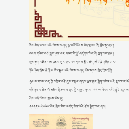
རིས་མེད་མཁས་པའི་ལེགས་བཤད་རྒྱ་མཚོ་ངོམས་མེད་ཐུགས་ཀྱི་ཀློང་དུ་ཆུབ།།
བསམ་གཞིག་བཙོ་སྦྱང་ཞུན་ཐར་བཅད་དེ་སྒྲོ་འདོགས་མིང་གི་ལྷག་མར་བྱས།།
གུས་རྟག་བརྩོན་པས་ཉམས་སུ་བསྟར་བས་ཉམས་མྱོང་ཚད་མའི་ཉི་གཞོན་ཤར།།
སྟོང་ཉིད་སྙིང་རྗེ་སྙིང་པོར་སྦྲུམ་པའི་ལེགས་བཤད་འོད་དཀར་ཁྱེད་ཀྱིས་སྤྲོ།།
རྒྱལ་བ་ཐམས་ཅད་ཀྱི་མཁྱེན་བརྩེ་ནུས་གསུམ་གསུམ་ལྡན་ངུར་སྨྲིག་འཛིན་པའི་རྣམ་པར་ར
གཟིགས་པ་ཆེན་པོ་མཆོག་ཕྱི་ལུགས་ལྟར་གྱི་དགུང་གྲངས་ ༨༨ ལ་ཕེབས་པའི་སྐུའི་འཁྲུངས་
ཤིས་བདེ་ལེགས་གྲངས་མེད་ཞུ།
༢༠༢༣།༠༧།༠༦ལ་སེར་བྱེས་རིག་མཛོད་ཆེན་མོའི་རྩོམ་སྒྲིག་ཁང་ནས།