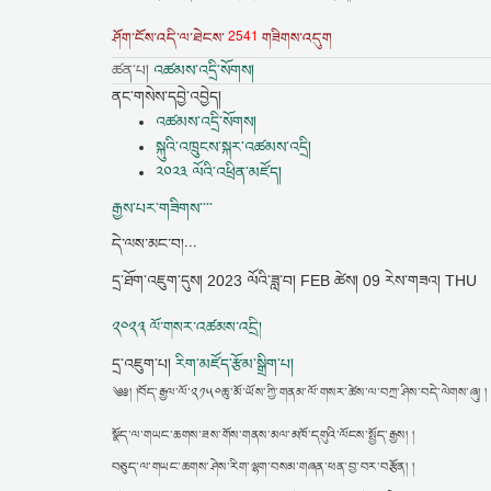
2541
ཤོག་ངོས་འདི་ལ་ཐེངས་
གཟིགས་འདུག
ཚན་པ།
འཚམས་འདྲི་སོགས།
ནང་གསེས་དབྱེ་འབྱེད།
འཚམས་འདྲི་སོགས།
སྐུའི་འཁྲུངས་སྐར་འཚམས་འདྲི།
༢༠༢༣ ལོའི་འཕྲིན་མཛོད།
རྒྱས་པར་གཟིགས་་་་
དེ་ལས་མང་བ།...
དྲ་ཐོག་འཇུག་དུས།
2023 ལོའི་ཟླ་བ། FEB ཚེས། 09 རེས་གཟའ། THU
༢༠༢༣ ལོ་གསར་འཚམས་འདྲི།
དྲ་འཇུག་པ།
རིག་མཛོད་རྩོམ་སྒྲིག་པ།
༄༅། །བོད་རྒྱལ་ལོ་༢༡༥༠ཆུ་མོ་ཡོས་ཀྱི་གནམ་ལོ་གསར་ཚེས་ལ་བཀྲ་ཤིས་བདེ་ལེགས་ཞུ། །
སྣོད་ལ་གཡང་ཆགས་ཟས་གོས་གནས་མལ་མཁོ་དགུའི་ལོངས་སྤྱོད་རྒྱས། །
བཅུད་ལ་གཡང་ཆགས་ཤེས་རིག་ལྷག་བསམ་གཞན་ཕན་བྱ་བར་བརྩོན། །