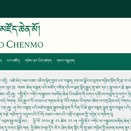
ས།
པར་མཛོད།
གཅེས་ཉར་ཡིག་ཚགས།
གསལ་བསྒྲགས།
འདྲི།
: འཚེ་མེད་ལམ་བཟང་འཇིག་རྟེན་ཁྱབ་པར་བསྟ༵ན། །གངས་ལྗོངས་ལུགས་གཉིས་སྲོག་གི་རྩ་བ་འཛི༵ན 
་དབང་ལུང་ཁྲ
: གསང་ཆེན་བསྟན་པའི་མཛོད་འཛིན་དཔལ་ལྡན་སྟོད་རྒྱུད་གྲྭ་ཚང་དང་། སྐུ་བཅར་རྩེ་ར
མ་འདྲི་ཞུ།
: ༸སྤྱི་ནོར་༸གོང་ས་སྐྱབས་༸མགོན་ཆེན་པོ་མཆོག་གི་བཀའ་དགོངས་གཙུག་ཏུ་བཀུར་ཏ
་བདེ་ལེགས།
: བོད་རྒྱལ་ལོ་༢༡༥༣རབ་གནས་མེ་རྟ་ལོའི་གནམ་ལོ་གསར་ཚེས་ལ་བཀྲ་ཤིས་བདེ་ལེགས་ཞ
་ངན་ཞུ།
: ཞྭ་སེར་བསྟན་པའི་མཛེས་རྒྱན་སྐྱབས་རྗེ་བྲག་རི་རིན་པོ་ཆེ་ཐུབ་བསྟན་ལྷུན་གྲུབ་བསྟན་པ
ན་བརྩེ་གཅིག་ཏུ་འདུས་པའི་ངོ་བོ། མཐའ་ཡས་པའི་འགྲོ་བ་རྣམས་ཀྱི་འདྲེན་པ་གཅིག་བུ
་འབྲས་སྤུངས་སྒོ་མང
: ཕྱི་ལོ་ ༢༠༢༥ ཟླ་ ༡༢ ཚེས་ ༡༢ ལ། ༸སྤྱི་ནོར་༸གོང་ས་༸སྐྱབས་མགོན་ཆེན་པོ
་ཆེན་དུ་བཀའ་སློབ་གན
: ཕྱི་ཚེས་༡༦སྔ་དྲོར་སེ་ར་ཐེག་ཆེན་གླིང་གི་གྲྭ་ཚང་གཉིས་ཀྱི་མཁན་མཁན་ཟུ