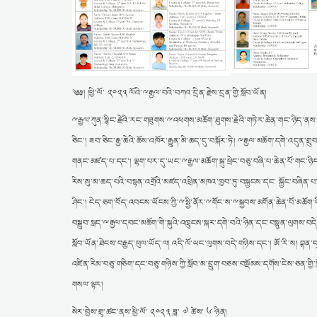
༄༅། །ཕྱི་ལོ་ ༢༠༢༣ ལོའི་ྋརྒྱལ་བའི་བཀའ་དྲིན་རྗེས་དྲན་གྱི་སློབ་ཡོན།
ྋརྒྱལ་ཀུན་སྙིང་རྗེའི་རང་གཟུགས་ྋའཕགས་མཆོག་ཐུགས་རྗེའི་གཏེར་ཆེན་གང་ཉིད་ནས་ན
ཅིང་། ཟབ་ཅིང་རྒྱ་ཆེའི་ཆོས་འཁོར་རྒྱུན་མི་ཆད་དུ་བསྐོར་ཏེ། ྋརྒྱལ་མཆོག་དགེ་འདུན་
གནང་མཛད་པ་དང་། ལྷག་པར་དུ་ཡང་ྋརྒྱལ་མཆོག་སྐུ་ཕྲེང་བཅུ་བཞི་པ་ཆེན་པོ་གང་ཉིད་སྐ
རིས་སུ་མ་ཆད་པའི་བསྟན་འགྲོའི་མཛད་འཕྲིན་མཁའ་ཁྱབ་ཏུ་བསྐྱངས་དང་ སྐྱོང་བཞིན་པ་ནི
ཤིང་། ངེད་ཅག་བོད་འབངས་ཡོངས་ཀྱི་ྋསྤྱི་ནོར་ྋགོང་ས་ྋསྐྱབས་མགོན་ཆེན་པོ་མཆོག་གིས
བསྒྲུབ་སླད་ྋརྒྱལ་དབང་མཆོག་གི་སྐུའི་འཁྲུངས་སྐར་དགེ་བའི་ཉིན་དང་བསྟུན་ལུགས་བདེ་
སློབ་ཡོན་ཐེངས་བརྒྱད་ཕུལ་ཡོད་ལ། འདི་ལོ་ཡང་ལུགས་བདེ་གཉིས་དང་། ཨོ་རི་ས། བྷན
འཛིན་རིམ་བཅུ་གཅིག་དང་བཅུ་གཉིས་ཀྱི་སློབ་མ་དྲུག་བཅས་བསྡོམས་དགོས་ངེས་ཅན་གྱི་སློ
གསལ་ལྟར།
སེར་བྱེས་གྲྭ་ཚང་ནས་ཕྱི་ལོ་ ༢༠༢༣ ཟླ་ ༧ ཚེས་ ༦ ཉིན།