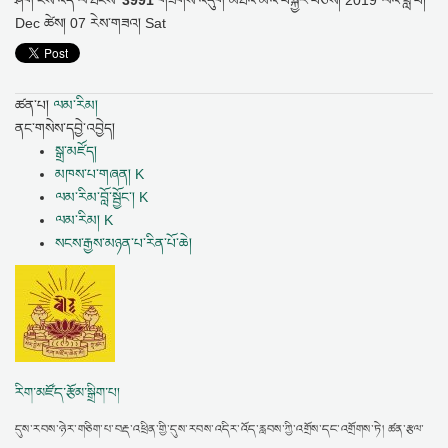
Dec ཚེས། 07 རེས་གཟའ། Sat
ཚན་པ།
ལམ་རིམ།
ནང་གསེས་དབྱེ་འབྱེད།
སྒྲ་མཛོད།
མཁས་པ་གཞན། K
ལམ་རིམ་བློ་སྦྱོང་། K
ལམ་རིམ། K
སངས་རྒྱས་མཉན་པ་རིན་པོ་ཆེ།
རིག་མཛོད་རྩོམ་སྒྲིག་པ།
དུས་རབས་ཉེར་གཅིག་པ་བརྡ་འཕྲིན་གྱི་དུས་རབས་འདིར་འོད་རླབས་ཀྱི་འགྲོས་དང་འགྲོགས་ཏེ། ཚན་རྩལ་