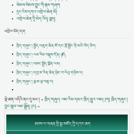
སེམས་སེམས་བྱུང་གི་རྣམ་གཞག
དྲང་ངེས་དཀའ་འགྲེལ་ཆེན་མོ།
འགྲེལ་ཆེན་དྲི་མེད་འོད། སྨད།
འབྲེལ་ཡོད་དག
ཁྲིད་གཞུང་། སྤྱོད་འཇུག་ཆེན་མོ་དང་བློ་སྦྱོང་ཉི་མའི་འོད་ཟེར།
ཁྲིད་གཞུང་། ལམ་རིམ་བསྡུས་དོན། ༼ཆ༽
ཁྲིད་གཞུང་། བཟང་སྤྱོད་སྨོན་ལམ།
ཁྲིད་གཞུང་། དབུ་མ་རིན་ཆེན་ཕྲེང་བ་ལེའུ་གཉིས་པ།
ཁྲིད་གཞུང་། བླ་མ་ལྔ་བཅུ་པ།
སྡེ་ཚན་འདིའི་ནང་དུ་མང་།
« ཁྲིད་གཞུང། ལམ་རིམ་དམར་ཁྲིད་མྱུར་ལམ། [ག]
ཁྲིད་གཞུང་།
བྱང་ཆུབ་ལམ་སྒྲོན། [ང] »
མཁས་པ་གཞན་གྱི་སྒྲ་མཛོད་ཀྱི་དཀར་ཆག