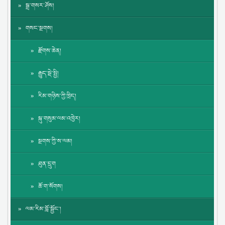
སྒྲ་གསར་ཤོས།
གསང་སྔགས།
རྫོགས་ཆེན།
རྒྱུད་སྡེ་སྤྱི།
རིམ་གཉིས་ཀྱི་ཁྲིད།
སྐུ་གསུམ་ལམ་འཁྱེར།
སྔགས་ཀྱི་ས་ལམ།
ཐུན་དྲུག
ཆོ་ག་སོགས།
ལམ་རིམ་བློ་སྦྱོང་།