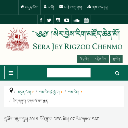
མདུན་ངོས།
ང་ཚོ།
འབྲེལ་གཏུགས།
གསལ་བཤད།
བོད་ཡིག
དབྱིན་ཡིག
རྒྱ་ཡིག
≡
མདུན་ངོས།
ལམ་རིམ་བློ་སྦྱོང་།
ལམ་རིམ།
ཁྲིད་གཞུང། དྭགས་པོ་ཐར་རྒྱན།
དྲ་ཐོག་འཇུག་དུས།
2019 ལོའི་ཟླ་བ། DEC ཚེས། 07 རེས་གཟའ། SAT