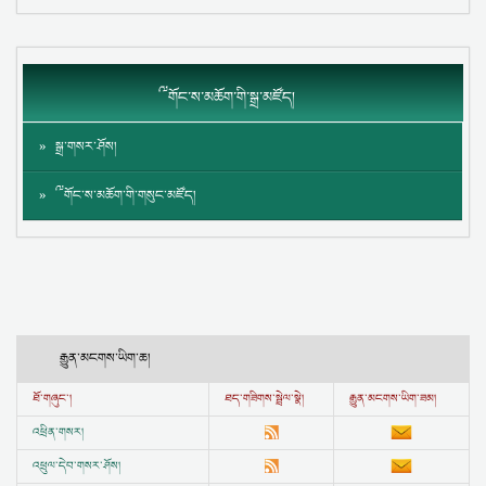
༸གོང་ས་མཆོག་གི་སྒྲ་མཛོད།
སྒྲ་གསར་ཤོས།
༸གོང་ས་མཆོག་གི་གསུང་མཛོད།
རྒྱུན་མངགས་ཡིག་ཆ།
ཐོ་གཞུང་།
ཐད་གཟིགས་སྦྲེལ་སྣེ།
རྒྱུན་མངགས་ཡིག་ཟམ།
འཕྲིན་གསར།
འཕྲུལ་དེབ་གསར་ཤོས།