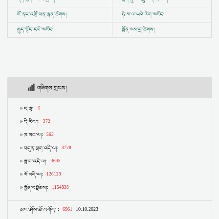
ཇོ་ནང་འགྲོ་ཕན་ལྷན་ཚོགས།
ཧི་མ་ལ་ཡའི་རིག་མཛོད།
རྒྱུད་སྟོད་དཔེ་མཛོད།
སྨོན་ལམ་དྲ་ཚིགས།