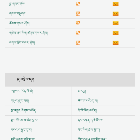
སྒྲ་གསར་ཤོས།
གསལ་བསྒྲགས།
ཚོམས་གསར་ཤོས།
གཅེས་ཉར་ཡིག་ཚགས་གསར་ཤོས།
བཀའ་སློབ་གསར་ཤོས།
དྲ་འབྲེལ་དག
ྋ
རྒྱལ་བ་རིན་པོ་ཆེ།
ཨ་དཪྴ།
གཡུང་དྲུང་བོན།
ཙོང་ཁ་པའི་དྲ་བ།
སྔ་འགྱུར་རིགས་མཛོད།
ཝི་ཁེ་རིག་མཛོད།
རྒྱལ་ཡོངས་ས་ཆེན་དྲ་བ།
ནང་བསྟན་དཔེ་ཚོགས།
བཀའ་བརྒྱུད་དྲ་བ།
བོད་ཡིག་སློབ་སྦྱོང་།
དགེ་ལུགས་པའི་དྲ་བ།
གློག་རྡུལ་འཕྲུལ་དེབ་ཁང་།