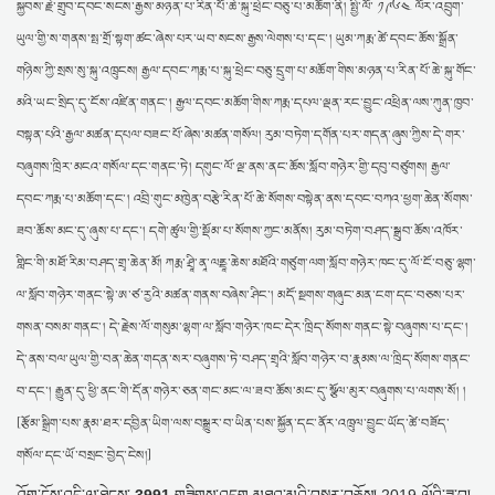
སྐྱབས༌རྗེ༌གྲུབ༌དབང༌སངས༌རྒྱས༌མཉན་པ་རིན༌པོ༌ཆེ་སྐུ་ཕྲེང་བཅུ་པ་མཆོག་ནི། སྤྱི་ལོ་ ༡༩༦༤ ལོར་འབྲུག་
ཡུལ་གྱི་ས་གནས་སྤ་གྲོ་སྟག་ཚང་ཞེས་པར་ཡབ་སངས་རྒྱས་ལེགས་པ་དང་། ཡུམ་ཀརྨ་ཚེ་དབང་ཆོས་སྒྲོན་
གཉིས་ཀྱི་སྲས་སུ་སྐུ་འཁྲུངས། རྒྱལ་དབང་ཀརྨ་པ་སྐུ་ཕྲེང་བཅུ་དྲུག་པ་མཆོག་གིས་མཉན་པ་རིན་པོ་ཆེ་སྐུ་གོང་
མའི་ཡང་སྲིད་དུ་ངོས་འཛིན་གནང་། རྒྱལ་དབང་མཆོག་གིས་ཀརྨ་དཔལ་ལྡན་རང་བྱུང་འཕྲིན་ལས་ཀུན་ཁྱབ་
བསྟན་པའི་རྒྱལ་མཚན་དཔལ་བཟང་པོ་ཞེས་མཚན་གསོལ། རུམ་བཏེག་དགོན་པར་གདན་ཞུས་ཀྱིས་དེ་གར་
བཞུགས་ཁྲིར་མངའ་གསོལ་དང་གནང་ཏེ། དགུང་ལོ་ལྔ་ནས་ནང་ཆོས་སློབ་གཉེར་གྱི་དབུ་བཙུགས། རྒྱལ་
དབང་ཀརྨ་པ་མཆོག་དང་། འབྲི་གུང་མཁྱེན་བརྩེ་རིན་པོ་ཆེ་སོགས་བསྟེན་ནས་དབང་བཀའ་ཕྱག་ཆེན་སོགས་
ཟབ་ཆོས་མང་དུ་ཞུས་པ་དང་། དགེ་ཚུལ་གྱི་སྡོམ་པ་སོགས་ཀྱང་མནོས། རུམ་བཏེག་བཤད་སྒྲུབ་ཆོས་འཁོར་
གླིང་གི་མཐོ་རིམ་བཤད་གྲྭ་ཆེན་མོ། ཀརྨ་ཤྲཱི་ནཱ་ལནྡཱ་ཆེས་མཐོའི་གཙུག་ལག་སློབ་གཉེར་ཁང་དུ་ལོ་ངོ་བཅུ་ལྷག་
ལ་སློབ་གཉེར་གནང་སྟེ་ཨ་ཙ་རྱའི་མཚན་གནས་བཞེས་ཤིང་། མདོ་སྔགས་གཞུང་མན་ངག་དང་བཅས་པར་
གསན་བསམ་གནང་། དེ་རྗེས་ལོ་གསུམ་ལྷག་ལ་སློབ་གཉེར་ཁང་དེར་ཁྲིད་སོགས་གནང་སྟེ་བཞུགས་པ་དང་།
དེ་ནས་བལ་ཡུལ་གྱི་བན་ཆེན་གདན་སར་བཞུགས་ཏེ་བཤད་གྲྭའི་སློབ་གཉེར་བ་རྣམས་ལ་ཁྲིད་སོགས་གནང་
བ་དང་། རྒྱུན་དུ་ཕྱི་ནང་གི་དོན་གཉེར་ཅན་གང་མང་ལ་ཟབ་ཆོས་མང་དུ་སྩོལ་མུར་བཞུགས་པ་ལགས་སོ། །
[རྩོམ་སྒྲིག་པས་རྣམ་ཐར་དབྱིན་ཡིག་ལས་བསྒྱུར་བ་ཡིན་པས་སྐྱོན་དང་ནོར་འཁྲུལ་བྱུང་ཡོད་ཚེ་བཟོད་
གསོལ་དང་ཡོ་བསྲང་བྱེད་ངེས།]
ཤོག་ངོས་འདི་ལ་ཐེངས་
3991
གཟིགས་འདུག
མཐའ་མའི་བསྐྱར་བཅོས།
2019 ལོའི་ཟླ་བ།