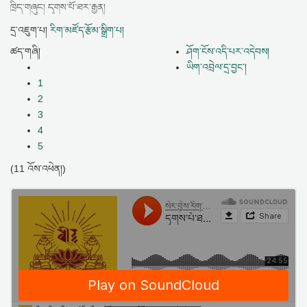
ཁྲིད་གཞུང། དྭགས་པོ་ཐར་རྒྱན།
དྲ་འཇུག་པ།
རིག་མཛོད་རྩོམ་སྒྲིག་པ།
ཚད་གཞི།
ཤོག་ངོས་འདི་པར་འདེབས།
ཡིག་འབྲེལ་དྲ་བྱང་།
1
2
3
4
5
(11 འོས་འཕེན།)