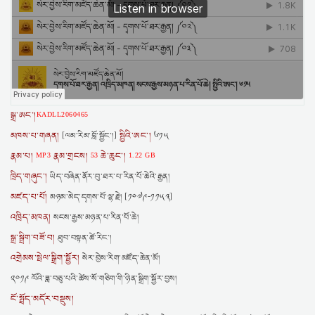
སྒྲ་ཨང་།
KADLL2060465
མཁས་པ་གཞན།
སྤྱིའི་ཨང་།
[ལམ་རིམ་བློ་སྦྱོང་།]
༦༡༥
རྣམ་པ།
རྣམ་གྲངས།
ཆེ་ཆུང་།
MP3
53
1.22 GB
ཁྲིད་གཞུང་།
ཡིད་བཞིན་ནོར་བུ་ཐར་པ་རིན་པོ་ཆེའི་རྒྱན།
མཛད་པ་པོ།
མཉམ་མེད་དྭགས་པོ་ལྷ་རྗེ། [༡༠༧༩-༡༡༥༣]
འཁྲིད་མཁན།
སངས་རྒྱས་མཉན་པ་རིན་པོ་ཆེ།
སྒྲ་སྒྲིག་བཟོ་བ།
ཐུབ་བསྟན་ཚེ་རིང་།
འགྲེམས་སྤེལ་སྒྲིག་སྦྱོར།
སེར་བྱེས་རིག་མཛོད་ཆེན་མོ།
༢༠༡༩ ལོའི་ཟླ་བཅུ་པའི་ཚེས་སོ་གཅིག་གི་ཉིན་སྒྲིག་སྦྱོར་བྱས།
ངོ་སྤྲོད་མདོར་བསྡུས།