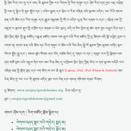
གྱི་ཤེས་རིག་རབ་ཏུ་དར་བས། མི་རྣམས་ཀྱིས་རང་རིགས་ཀྱི་རིག་གཞུང་དང་ཤེས་རིག་དག་ཀྱང་བརྡ་འཕྲིན་
གྱི་ལམ་དུ་སྐྱེལ་ཏེ་སྲུང་སྐྱོབ་དང་། འཕེལ་རྒྱས། དར་སྤེལ་ལ་རེམ་བཞིན་པའི་སྐབས་འདིར། རང་རེའི་གངས་
ཅན་པའི་ཆོས་དང་རིག་གཞུང་དག །ཟླུམ་གཟུགས་ཀྱི་གོ་ལ་འདིར་ཡུན་རིང་གནས་པ་དང་། འཕྲིན་ལས་ཀྱི་
འཇུག་པ་རླབས་རྡུལ་གྱི་འགྲོས་དང་མཉམ་པ་ཡོང་སླད། འདི་ག་སེར་བྱེས་གྲྭ་ཚང་ནས་ཀྱང་འཕྲུལ་དེབ་དང་།
སློབ་ཁྲིད་སྐོར་གྱི་སྒྲ་མཛོད། བརྙན་མཛོད་བཅས་ལས་གྲུབ་པའི་རིག་མཛོད་ཀྱི་དྲ་ཚིགས་འདི་སྒོ་འབྱེད་བྱས་པ་
ལགས་ན། གངས་ཅན་པའི་ཆོས་དང་རིག་གཞུང་ལ་མོས་པའི་རིས་མེད་སྐྱེ་བོ་རྣམས་ཀྱིས་ཐུགས་འདོད་ལྟར་
ལོངས་སྤྱོད་རྒྱུ་དང་། བསམ་ཚུལ་སོགས་གང་ཡོད་འཛེམ་མེད་དུ་གནང་བ་དང་། གསུང་རབ་ཀྱི་གླེགས་བམ་
དག་གཙོ་བྱས་པའི་འཕྲུལ་དེབ་གང་མང་རིན་མེད་དུ་འགྲེམས་སྤེལ་བྱེད་ཀྱིན་ཡོད་པ་དག་སྟབས་བདེའི་རང་
བཞིན་ཅན་གྱི་གློག་ཀླད་དང་ལག་ཐོག་ཁ་པར་ཆེ་ཆུང་
གང་
(Laptop, iPad, iPod iPhone & Android)
ཡིན་ཐོག་ཏུ་རང་རང་གི་ཐུགས་འདོད་ལྟར་ཕབ་ལེན་དང་གསན་གཟིགས་གནང་རོགས།
དྲ་ཚིགས།:
www.serajeyrigzodchenmo.org
ཡིག་འབྲེལ་དྲ་
བྱང་།
serajeyrigzodchenmo@gmail.com
གསར་ཤོས་དག ། རིག་མཛོད་རྩོམ་སྒྲིག་པ།
ལེགས་བཤད་སྣང་བའི་གཏེར། སྨད་ཆ།
ལེགས་བཤད་སྣང་བའི་གཏེར། སྟོད་ཆ།