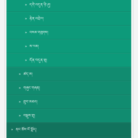
དགེ་འདུན་ཉི་ཤུ།
རྟེན་འབྲེལ།
བསམ་གཟུགས།
ས་ལམ།
དོན་བདུན་ཅུ།
ཚད་མ།
གཞུང་གཞན།
གྲུབ་མཐའ།
བསྡུས་གྲྭ།
ནང་ཆོས་ངོ་སྤྲོད།