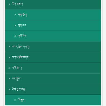
རིག་གནས།
བརྡ་སྤྲོད།
སྙན་ངག
གསོ་རིག
འཆད་ཁྲིད་གཞན།
བཀའ་སློབ་སོགས།
བགྲོ་གླེང་།
ཟབ་སྦྱོང་།
ཤེས་བྱ་གཞན།
ལོ་རྒྱུས།