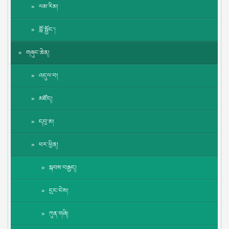
ལམ་རིམ།
བློ་སྦྱོང་།
གཞུང་ཆེན།
འདུལ་བ།
མཛོད།
དབུ་མ།
ཕར་ཕྱིན།
སྐབས་བརྒྱད།
དྲང་ངེས།
ཀུན་གཞི།