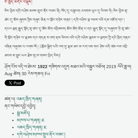
ངོ་སྤྲོད་མདོར་བསྡུས།
སེར་བྱེས་དགེ་བཤེས་མཁས་གྲུབ་ནོར་བཟང་ནི། བོད་དུ་འཁྲུངས། འཕགས་ཡུལ་དུ་ཕེབས་ཏེ། སེར་བྱེས་གྲྭ་
ཚང་དུ་ཆོས་ཞུགས་ཀྱིས་གཞུང་ཆེན་ལ་སློབ་གཉེར་གནང་། དགེ་བཤེས་ལྷ་རམས་པའི་དམ་འཇོག་དང་།
དཔལ་ལྡན་རྒྱུད་སྟོད་གྲྭ་ཚང་དུ་ཆོས་ཐོག་འགྲིམསས། ཆོས་ཐོག་ཐོན་པ་དང་རྒྱུད་སྟོད་དུ་བཞུགས་ཏེ་གྲྭ་ཚང་
གི་སློབ་གཉེར་བ་རྣམས་དང་གདན་ས་ཁག་ནས་ཕེབས་པའི་དགེ་བཤེས་རྣམས་ལ་སྔགས་ཀྱི་དཔེ་ཁྲིད་གནང་
བཞིན་བཞུགས་པ་ལགས་སོ། ། [རྩོམ་སྒྲིག་པའི་ལག་ཏུ་རྣམ་ཐར་མ་རག་པས་གང་ཤེས་འདི་ཙམ་ལས་འབྲི་
ཐབས་མ་བྱུང་ཡང་རྗེས་སུ་ཁ་གསབ་བྱེད་ངེས།]
ཤོག་ངོས་འདི་ལ་ཐེངས་
1922
གཟིགས་འདུག
མཐའ་མའི་བསྐྱར་བཅོས།
2019 ལོའི་ཟླ་བ།
Aug ཚེས། 30 རེས་གཟའ། Fri
ཚན་པ།
འཆད་ཁྲིད་གཞན།
ནང་གསེས་དབྱེ་འབྱེད།
སྒྲ་མཛོད།
མཁས་པ་གཞན། K
འཆད་ཁྲིད་གཞན། K
དགེ་བཤེས་མཁས་གྲུབ་ནོར་བཟང་།