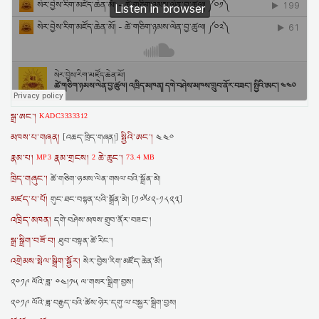
སྒྲ་ཨང་།
KADC3333312
མཁས་པ་གཞན།
སྤྱིའི་ཨང་།
[འཆད་ཁྲིད་གཞན།]
༤༤༠
རྣམ་པ།
རྣམ་གྲངས།
ཆེ་ཆུང་།
MP3
2
73.4 MB
ཁྲིད་གཞུང་།
ཚེ་གཅིག་ཉམས་ལེན་གསལ་བའི་སྒྲོན་མེ།
མཛད་པ་པོ།
གུང་ཐང་བསྟན་པའི་སྒྲོན་མེ། [༡༧༦༢-༡༨༢༣]
འཁྲིད་མཁན།
དགེ་བཤེས་མཁས་གྲུབ་ནོར་བཟང་།
སྒྲ་སྒྲིག་བཟོ་བ།
ཐུབ་བསྟན་ཚེ་རིང་།
འགྲེམས་སྤེལ་སྒྲིག་སྦྱོར།
སེར་བྱེས་རིག་མཛོད་ཆེན་མོ།
༢༠༡༩ ལོའི་ཟླ་ ༠༤།༡༥ ལ་གསར་སྒྲིག་བྱས།
༢༠༡༩ ལོའི་ཟླ་བརྒྱད་པའི་ཚེས་ཉེར་དགུ་ལ་བསྐྱར་སྒྲིག་བྱས།