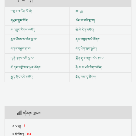
ྋ
རྒྱལ་བ་རིན་པོ་ཆེ།
ཨ་དཪྴ།
གཡུང་དྲུང་བོན།
ཙོང་ཁ་པའི་དྲ་བ།
སྔ་འགྱུར་རིགས་མཛོད།
ཝི་ཁེ་རིག་མཛོད།
རྒྱལ་ཡོངས་ས་ཆེན་དྲ་བ།
ནང་བསྟན་དཔེ་ཚོགས།
བཀའ་བརྒྱུད་དྲ་བ།
བོད་ཡིག་སློབ་སྦྱོང་།
དགེ་ལུགས་པའི་དྲ་བ།
གློག་རྡུལ་འཕྲུལ་དེབ་ཁང་།
ཇོ་ནང་འགྲོ་ཕན་ལྷན་ཚོགས།
ཧི་མ་ལ་ཡའི་རིག་མཛོད།
རྒྱུད་སྟོད་དཔེ་མཛོད།
སྨོན་ལམ་དྲ་ཚིགས།