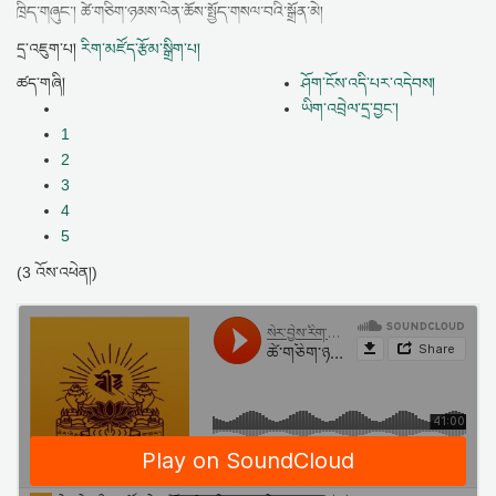
ཁྲིད་གཞུང་། ཚེ་གཅིག་ཉམས་ལེན་ཆོས་སྤྱོད་གསལ་བའི་སྒྲོན་མེ།
དྲ་འཇུག་པ།
རིག་མཛོད་རྩོམ་སྒྲིག་པ།
ཚད་གཞི།
ཤོག་ངོས་འདི་པར་འདེབས།
ཡིག་འབྲེལ་དྲ་བྱང་།
1
2
3
4
5
(3 འོས་འཕེན།)