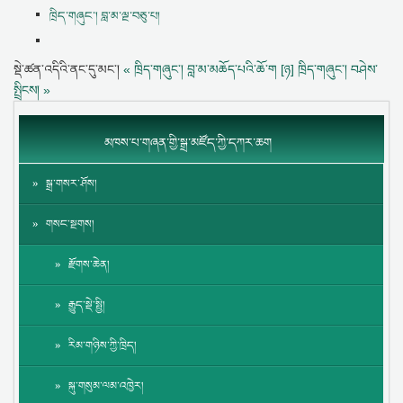
ཁྲིད་གཞུང་། བླ་མ་ལྔ་བཅུ་པ།
སྡེ་ཚན་འདིའི་ནང་དུ་མང་།
« ཁྲིད་གཞུང་། བླ་མ་མཆོད་པའི་ཆོ་ག [ཉ]
ཁྲིད་གཞུང་། བཤེས་
སྤྲིངས། »
མཁས་པ་གཞན་གྱི་སྒྲ་མཛོད་ཀྱི་དཀར་ཆག
སྒྲ་གསར་ཤོས།
གསང་སྔགས།
རྫོགས་ཆེན།
རྒྱུད་སྡེ་སྤྱི།
རིམ་གཉིས་ཀྱི་ཁྲིད།
སྐུ་གསུམ་ལམ་འཁྱེར།