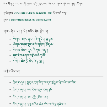
ཡིན་ཐོག་ཏུ་རང་རང་གི་ཐུགས་འདོད་ལྟར་ཕབ་ལེན་དང་གསན་གཟིགས་གནང་རོགས།
དྲ་ཚིགས།:
www.serajeyrigzodchenmo.org
ཡིག་འབྲེལ་དྲ་
བྱང་།
serajeyrigzodchenmo@gmail.com
གསར་ཤོས་དག ། རིག་མཛོད་རྩོམ་སྒྲིག་པ།
ལེགས་བཤད་སྣང་བའི་གཏེར། སྨད་ཆ།
ལེགས་བཤད་སྣང་བའི་གཏེར། སྟོད་ཆ།
སེམས་སེམས་བྱུང་གི་རྣམ་གཞག
དྲང་ངེས་དཀའ་འགྲེལ་ཆེན་མོ།
འགྲེལ་ཆེན་དྲི་མེད་འོད། སྨད།
འབྲེལ་ཡོད་དག
ཁྲིད་གཞུང་། སྤྱོད་འཇུག་ཆེན་མོ་དང་བློ་སྦྱོང་ཉི་མའི་འོད་ཟེར།
ཁྲིད་གཞུང་། ལམ་རིམ་བསྡུས་དོན། ༼ཆ༽
ཁྲིད་གཞུང་། བཟང་སྤྱོད་སྨོན་ལམ།
ཁྲིད་གཞུང་། དབུ་མ་རིན་ཆེན་ཕྲེང་བ་ལེའུ་གཉིས་པ།