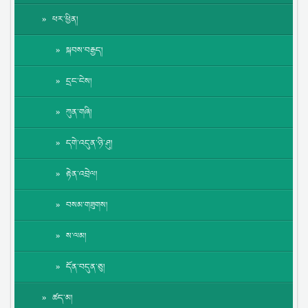
ཕར་ཕྱིན།
སྐབས་བརྒྱད།
དྲང་ངེས།
ཀུན་གཞི།
དགེ་འདུན་ཉི་ཤུ།
རྟེན་འབྲེལ།
བསམ་གཟུགས།
ས་ལམ།
དོན་བདུན་ཅུ།
ཚད་མ།