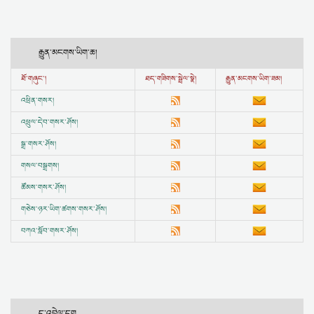
རྒྱུན་མངགས་ཡིག་ཆ།
ཐོ་གཞུང་།
ཐད་གཟིགས་སྦྲེལ་སྣེ།
རྒྱུན་མངགས་ཡིག་ཟམ།
འཕྲིན་གསར།
འཕྲུལ་དེབ་གསར་ཤོས།
སྒྲ་གསར་ཤོས།
གསལ་བསྒྲགས།
ཚོམས་གསར་ཤོས།
གཅེས་ཉར་ཡིག་ཚགས་གསར་ཤོས།
བཀའ་སློབ་གསར་ཤོས།
དྲ་འབྲེལ་དག