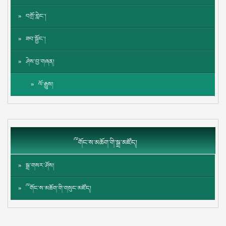
བགྲོ་གླེང་།
ཟབ་སྦྱོང་།
ཤེས་བྱ་གཞན།
ལོ་རྒྱུས།
༸གོང་ས་མཆོག་གི་སྒྲ་མཛོད།
སྒྲ་གསར་ཤོས།
༸གོང་ས་མཆོག་གི་གསུང་མཛོད།