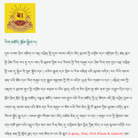
རིག་མཛོད་རྩོམ་སྒྲིག་པ།
དུས་རབས་ཉེར་གཅིག་པ་བརྡ་འཕྲིན་གྱི་དུས་རབས་འདིར་འོད་རླབས་ཀྱི་འགྲོས་དང་འགྲོགས་ཏེ། ཚན་རྩལ་
གྱི་ཤེས་རིག་རབ་ཏུ་དར་བས། མི་རྣམས་ཀྱིས་རང་རིགས་ཀྱི་རིག་གཞུང་དང་ཤེས་རིག་དག་ཀྱང་བརྡ་འཕྲིན་
གྱི་ལམ་དུ་སྐྱེལ་ཏེ་སྲུང་སྐྱོབ་དང་། འཕེལ་རྒྱས། དར་སྤེལ་ལ་རེམ་བཞིན་པའི་སྐབས་འདིར། རང་རེའི་གངས་
ཅན་པའི་ཆོས་དང་རིག་གཞུང་དག །ཟླུམ་གཟུགས་ཀྱི་གོ་ལ་འདིར་ཡུན་རིང་གནས་པ་དང་། འཕྲིན་ལས་ཀྱི་
འཇུག་པ་རླབས་རྡུལ་གྱི་འགྲོས་དང་མཉམ་པ་ཡོང་སླད། འདི་ག་སེར་བྱེས་གྲྭ་ཚང་ནས་ཀྱང་འཕྲུལ་དེབ་དང་།
སློབ་ཁྲིད་སྐོར་གྱི་སྒྲ་མཛོད། བརྙན་མཛོད་བཅས་ལས་གྲུབ་པའི་རིག་མཛོད་ཀྱི་དྲ་ཚིགས་འདི་སྒོ་འབྱེད་བྱས་པ་
ལགས་ན། གངས་ཅན་པའི་ཆོས་དང་རིག་གཞུང་ལ་མོས་པའི་རིས་མེད་སྐྱེ་བོ་རྣམས་ཀྱིས་ཐུགས་འདོད་ལྟར་
ལོངས་སྤྱོད་རྒྱུ་དང་། བསམ་ཚུལ་སོགས་གང་ཡོད་འཛེམ་མེད་དུ་གནང་བ་དང་། གསུང་རབ་ཀྱི་གླེགས་བམ་
དག་གཙོ་བྱས་པའི་འཕྲུལ་དེབ་གང་མང་རིན་མེད་དུ་འགྲེམས་སྤེལ་བྱེད་ཀྱིན་ཡོད་པ་དག་སྟབས་བདེའི་རང་
བཞིན་ཅན་གྱི་གློག་ཀླད་དང་ལག་ཐོག་ཁ་པར་ཆེ་ཆུང་
གང་
(Laptop, iPad, iPod iPhone & Android)