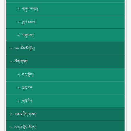
གཞུང་གཞན།
གྲུབ་མཐའ།
བསྡུས་གྲྭ།
ནང་ཆོས་ངོ་སྤྲོད།
རིག་གནས།
བརྡ་སྤྲོད།
སྙན་ངག
གསོ་རིག
འཆད་ཁྲིད་གཞན།
བཀའ་སློབ་སོགས།