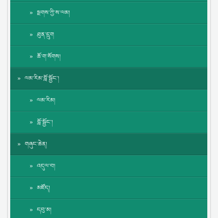
སྔགས་ཀྱི་ས་ལམ།
ཐུན་དྲུག
ཆོ་ག་སོགས།
ལམ་རིམ་བློ་སྦྱོང་།
ལམ་རིམ།
བློ་སྦྱོང་།
གཞུང་ཆེན།
འདུལ་བ།
མཛོད།
དབུ་མ།