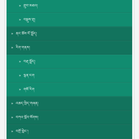
གྲུབ་མཐའ།
བསྡུས་གྲྭ།
ནང་ཆོས་ངོ་སྤྲོད།
རིག་གནས།
བརྡ་སྤྲོད།
སྙན་ངག
གསོ་རིག
འཆད་ཁྲིད་གཞན།
བཀའ་སློབ་སོགས།
བགྲོ་གླེང་།