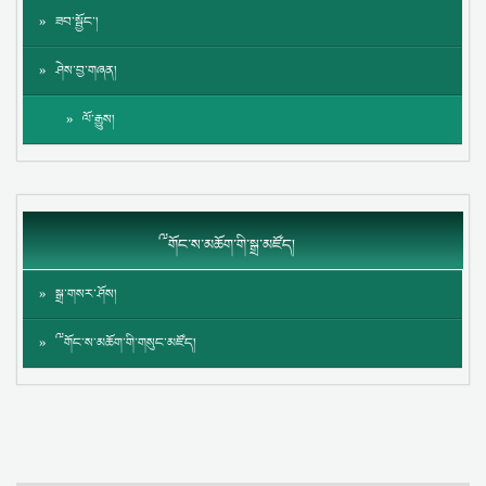
ཟབ་སྦྱོང་།
ཤེས་བྱ་གཞན།
ལོ་རྒྱུས།
༸གོང་ས་མཆོག་གི་སྒྲ་མཛོད།
སྒྲ་གསར་ཤོས།
༸གོང་ས་མཆོག་གི་གསུང་མཛོད།