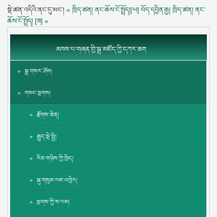
སྡེ་ཚན་འདིའི་ནང་དུ་མང་།
« ཁྲིད་ཚན། ནང་ཆོས་ངོ་སྤྲོད།[ཡ] བོད་དབྱིན་རྒྱ།
ཁྲིད་ཚན། ནང་
ཆོས་ངོ་སྤྲོད། [ཟ] »
མཁས་པ་གཞན་གྱི་སྒྲ་མཛོད་ཀྱི་དཀར་ཆག
སྒྲ་གསར་ཤོས།
གསང་སྔགས།
རྫོགས་ཆེན།
རྒྱུད་སྡེ་སྤྱི།
རིམ་གཉིས་ཀྱི་ཁྲིད།
སྐུ་གསུམ་ལམ་འཁྱེར།
སྔགས་ཀྱི་ས་ལམ།