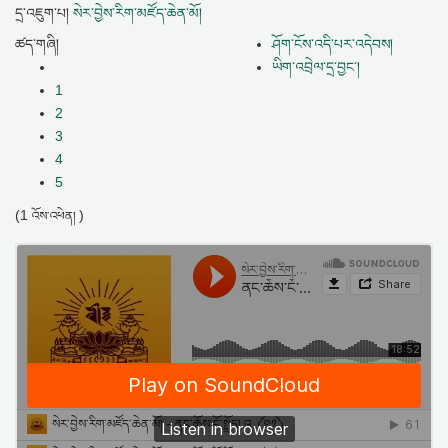
དྲ་འཇུག་པ།
སེར་བྱེས་རིག་མཛོད་ཆེན་མོ།
ཚད་གཞི།
ཤོག་ངོས་འདི་པར་འདེབས།
ཡིག་འབྲེལ་དྲ་བྱང་།
1
2
3
4
5
(1
)
འོས་འཕེན།