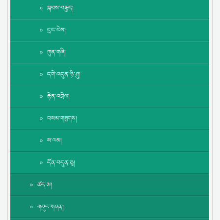
སྐབས་བརྒྱད།
དྲང་ངེས།
ཀུན་གཞི།
དགེ་འདུན་ཉི་ཤུ།
རྟེན་འབྲེལ།
བསམ་གཟུགས།
ས་ལམ།
དོན་བདུན་ཅུ།
ཚད་མ།
གཞུང་གཞན།