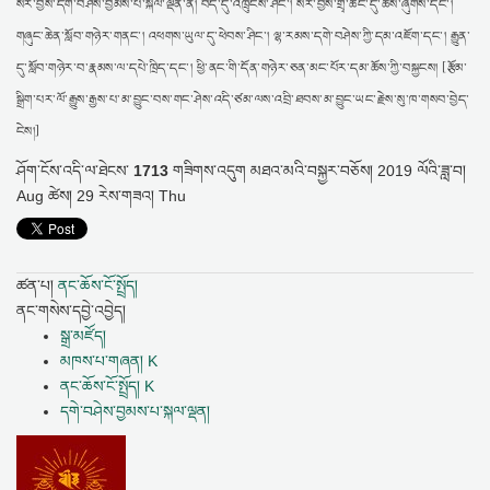
སེར་བྱེས་དགེ་བཤེས་བྱམས་པ་སྐལ་ལྡན་ནི། བོད་དུ་འཁྲུངས་ཤིང་། སེར་བྱེས་གྲྭ་ཚང་དུ་ཆོས་ཞུགས་དང་།
གཞུང་ཆེན་སློབ་གཉེར་གནང་། འཕགས་ཡུལ་དུ་ཕེབས་ཤིང་། ལྷ་རམས་དགེ་བཤེས་ཀྱི་དམ་འཇོག་དང་། རྒྱུན་
དུ་སློབ་གཉེར་བ་རྣམས་ལ་དཔེ་ཁྲིད་དང་། ཕྱི་ནང་གི་དོན་གཉེར་ཅན་མང་པོར་དམ་ཆོས་ཀྱི་བསྐྱངས། [རྩོམ་
སྒྲིག་པར་ལོ་རྒྱུས་རྒྱས་པ་མ་བྱུང་བས་གང་ཤེས་འདི་ཙམ་ལས་འབྲི་ཐབས་མ་བྱུང་ཡང་རྗེས་སུ་ཁ་གསབ་བྱེད་
ངེས།]
ཤོག་ངོས་འདི་ལ་ཐེངས་
1713
གཟིགས་འདུག
མཐའ་མའི་བསྐྱར་བཅོས།
2019 ལོའི་ཟླ་བ།
Aug ཚེས། 29 རེས་གཟའ། Thu
ཚན་པ།
ནང་ཆོས་ངོ་སྤྲོད།
ནང་གསེས་དབྱེ་འབྱེད།
སྒྲ་མཛོད།
མཁས་པ་གཞན། K
ནང་ཆོས་ངོ་སྤྲོད། K
དགེ་བཤེས་བྱམས་པ་སྐལ་ལྡན།