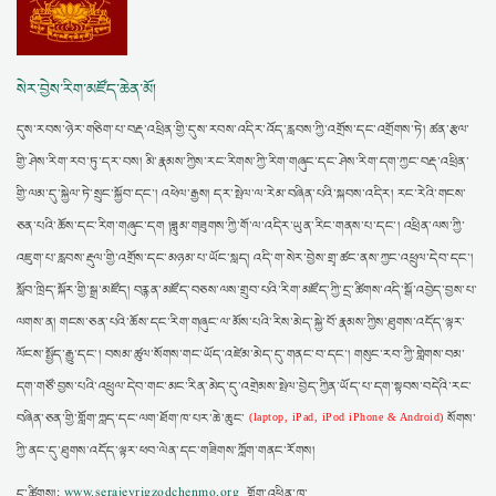
སེར་བྱེས་རིག་མཛོད་ཆེན་མོ།
དུས་རབས་ཉེར་གཅིག་པ་བརྡ་འཕྲིན་གྱི་དུས་རབས་འདིར་འོད་རླབས་ཀྱི་འགྲོས་དང་འགྲོགས་ཏེ། ཚན་རྩལ་
གྱི་ཤེས་རིག་རབ་ཏུ་དར་བས། མི་རྣམས་ཀྱིས་རང་རིགས་ཀྱི་རིག་གཞུང་དང་ཤེས་རིག་དག་ཀྱང་བརྡ་འཕྲིན་
གྱི་ལམ་དུ་སྐྱེལ་ཏེ་སྲུང་སྐྱོབ་དང་། འཕེལ་རྒྱས། དར་སྤེལ་ལ་རེམ་བཞིན་པའི་སྐབས་འདིར། རང་རེའི་གངས་
ཅན་པའི་ཆོས་དང་རིག་གཞུང་དག །ཟླུམ་གཟུགས་ཀྱི་གོ་ལ་འདིར་ཡུན་རིང་གནས་པ་དང་། འཕྲིན་ལས་ཀྱི་
འཇུག་པ་རླབས་རྡུལ་གྱི་འགྲོས་དང་མཉམ་པ་ཡོང་སླད། འདི་ག་སེར་བྱེས་གྲྭ་ཚང་ནས་ཀྱང་འཕྲུལ་དེབ་དང་།
སློབ་ཁྲིད་སྐོར་གྱི་སྒྲ་མཛོད། བརྙན་མཛོད་བཅས་ལས་གྲུབ་པའི་རིག་མཛོད་ཀྱི་དྲ་ཚིགས་འདི་སྒོ་འབྱེད་བྱས་པ་
ལགས་ན། གངས་ཅན་པའི་ཆོས་དང་རིག་གཞུང་ལ་མོས་པའི་རིས་མེད་སྐྱེ་བོ་རྣམས་ཀྱིས་ཐུགས་འདོད་ལྟར་
ལོངས་སྤྱོད་རྒྱུ་དང་། བསམ་ཚུལ་སོགས་གང་ཡོད་འཛེམ་མེད་དུ་གནང་བ་དང་། གསུང་རབ་ཀྱི་གླེགས་བམ་
དག་གཙོ་བྱས་པའི་འཕྲུལ་དེབ་གང་མང་རིན་མེད་དུ་འགྲེམས་སྤེལ་བྱེད་ཀྱིན་ཡོད་པ་དག་སྟབས་བདེའི་རང་
བཞིན་ཅན་གྱི་གློག་ཀླད་དང་ལག་ཐོག་ཁ་པར་ཆེ་ཆུང་
སོགས་
(laptop, iPad, iPod iPhone & Android)
ཀྱི་ནང་དུ་ཐུགས་འདོད་ལྟར་ཕབ་ལེན་དང་གཟིགས་ཀློག་གནང་རོགས།
དྲ་ཚིགས།:
www.serajeyrigzodchenmo.org
གློག་འཕྲིན་ཁ་