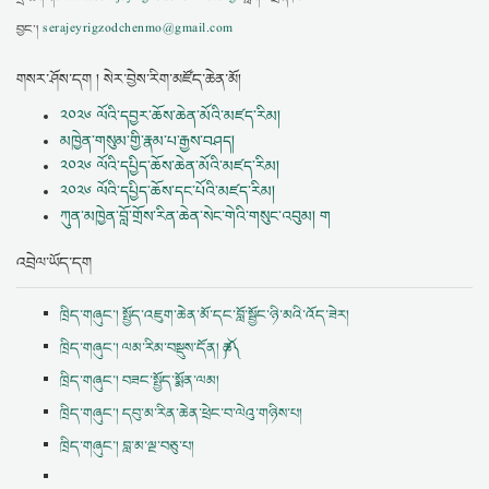
བྱང་།
serajeyrigzodchenmo@gmail.com
གསར་ཤོས་དག ། སེར་བྱེས་རིག་མཛོད་ཆེན་མོ།
༢༠༢༦ ལོའི་དབྱར་ཆོས་ཆེན་མོའི་མཛད་རིམ།
མཁྱེན་གསུམ་གྱི་རྣམ་པ་རྒྱས་བཤད།
༢༠༢༦ ལོའི་དཔྱིད་ཆོས་ཆེན་མོའི་མཛད་རིམ།
༢༠༢༦ ལོའི་དཔྱིད་ཆོས་དང་པོའི་མཛད་རིམ།
ཀུན་མཁྱེན་བློ་གྲོས་རིན་ཆེན་སེང་གེའི་གསུང་འབུམ། ག
འབྲེལ་ཡོད་དག
ཁྲིད་གཞུང་། སྤྱོད་འཇུག་ཆེན་མོ་དང་བློ་སྦྱོང་ཉི་མའི་འོད་ཟེར།
ཁྲིད་གཞུང་། ལམ་རིམ་བསྡུས་དོན། ༼ཆ༽
ཁྲིད་གཞུང་། བཟང་སྤྱོད་སྨོན་ལམ།
ཁྲིད་གཞུང་། དབུ་མ་རིན་ཆེན་ཕྲེང་བ་ལེའུ་གཉིས་པ།
ཁྲིད་གཞུང་། བླ་མ་ལྔ་བཅུ་པ།