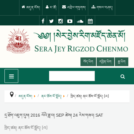
མདུན་ངོས།
ང་ཚོ།
འབྲེལ་གཏུགས།
གསལ་བཤད།
བོད་ཡིག
དབྱིན་ཡིག
རྒྱ་ཡིག
≡
མདུན་ངོས།
ནང་ཆོས་ངོ་སྤྲོད།
ཁྲིད་ཚན། ནང་ཆོས་ངོ་སྤྲོད། [འ]
དྲ་ཐོག་འཇུག་དུས།
2016 ལོའི་ཟླ་བ། SEP ཚེས། 24 རེས་གཟའ། SAT
ཁྲིད་ཚན། ནང་ཆོས་ངོ་སྤྲོད། [འ]