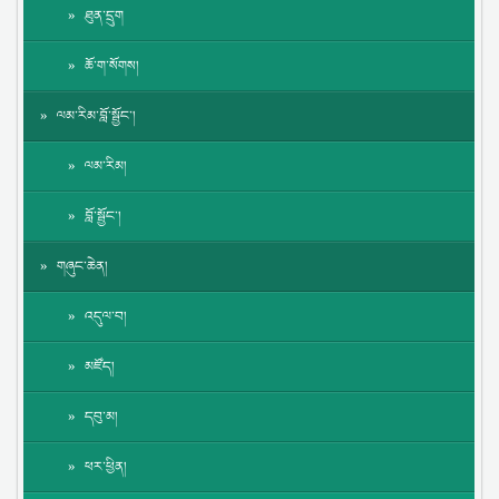
ཐུན་དྲུག
ཆོ་ག་སོགས།
ལམ་རིམ་བློ་སྦྱོང་།
ལམ་རིམ།
བློ་སྦྱོང་།
གཞུང་ཆེན།
འདུལ་བ།
མཛོད།
དབུ་མ།
ཕར་ཕྱིན།