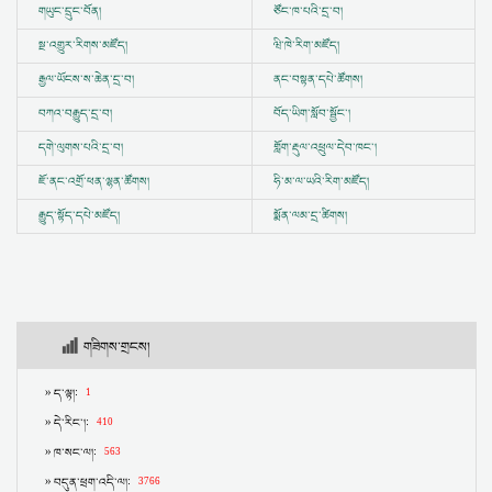
གཡུང་དྲུང་བོན།
ཙོང་ཁ་པའི་དྲ་བ།
སྔ་འགྱུར་རིགས་མཛོད།
ཝི་ཁེ་རིག་མཛོད།
རྒྱལ་ཡོངས་ས་ཆེན་དྲ་བ།
ནང་བསྟན་དཔེ་ཚོགས།
བཀའ་བརྒྱུད་དྲ་བ།
བོད་ཡིག་སློབ་སྦྱོང་།
དགེ་ལུགས་པའི་དྲ་བ།
གློག་རྡུལ་འཕྲུལ་དེབ་ཁང་།
ཇོ་ནང་འགྲོ་ཕན་ལྷན་ཚོགས།
ཧི་མ་ལ་ཡའི་རིག་མཛོད།
རྒྱུད་སྟོད་དཔེ་མཛོད།
སྨོན་ལམ་དྲ་ཚིགས།