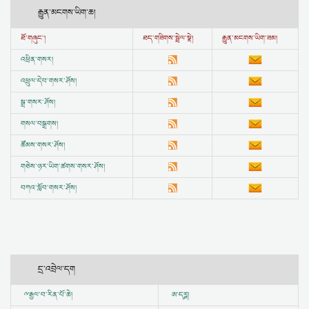
རྒྱུན་མངགས་ཡིག་ཆ།
ཐོ་གཞུང་།
ཐད་གཟིགས་སྦྲེལ་སྣེ།
རྒྱུན་མངགས་ཡིག་ཟམ།
འཕྲིན་གསར།
འཕྲུལ་དེབ་གསར་ཤོས།
སྒྲ་གསར་ཤོས།
གསལ་བསྒྲགས།
ཚོམས་གསར་ཤོས།
གཅེས་ཉར་ཡིག་ཚགས་གསར་ཤོས།
བཀའ་སློབ་གསར་ཤོས།
དྲ་འབྲེལ་དག
ྋ
རྒྱལ་བ་རིན་པོ་ཆེ།
ཨ་དཪྴ།