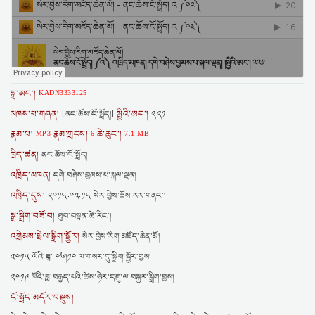
སྒྲ་ཨང་།
KADN3333125
མཁས་པ་གཞན།
སྤྱིའི་ཨང་།
[ནང་ཆོས་ངོ་སྤྲོད།]
༢༢༡
རྣམ་པ།
རྣམ་གྲངས།
ཆེ་ཆུང་།
MP3
6
7.1 MB
ཁྲིད་ཚན།
ནང་ཆོས་ངོ་སྤྲོད།
འཁྲིད་མཁན།
དགེ་བཤེས་བྱམས་པ་སྐལ་ལྡན།
འཁྲིད་དུས།
༢༠༡༥.༠༣.༡༥ སེར་བྱེས་ཆོས་རར་གནང་།
སྒྲ་སྒྲིག་བཟོ་བ།
ཐུབ་བསྟན་ཚེ་རིང་།
འགྲེམས་སྤེལ་སྒྲིག་སྦྱོར།
སེར་བྱེས་རིག་མཛོད་ཆེན་མོ།
༢༠༡༥ ལོའི་ཟླ་ ༠༦།༡༠ ལ་གསར་དུ་སྒྲིག་སྦྱོར་བྱས།
༢༠༡༩ ལོའི་ཟླ་བརྒྱད་པའི་ཚེས་ཉེར་དགུ་ལ་བསྐྱར་སྒྲིག་བྱས།
ངོ་སྤྲོད་མདོར་བསྡུས།