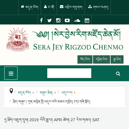
མདུན་ངོས།
ང་ཚོ།
འབྲེལ་གཏུགས།
གསལ་བཤད།
བོད་ཡིག
དབྱིན་ཡིག
རྒྱ་ཡིག
≡
མདུན་ངོས།
གཞུང་ཆེན།
འདུལ་བ།
ཁྲིད་གཞུང་། ཀུན་མཁྱེན་གྱི་འདུལ་བའི་མཐའ་དཔྱོད། [ཀ] གཞི་སྟོད།
དྲ་ཐོག་འཇུག་དུས།
2019 ལོའི་ཟླ་བ། APR ཚེས། 27 རེས་གཟའ། SAT