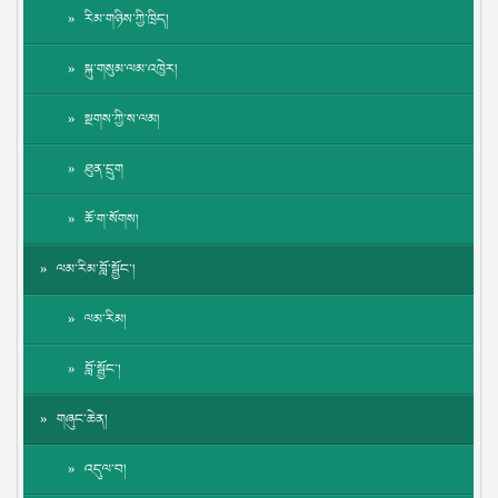
རིམ་གཉིས་ཀྱི་ཁྲིད།
སྐུ་གསུམ་ལམ་འཁྱེར།
སྔགས་ཀྱི་ས་ལམ།
ཐུན་དྲུག
ཆོ་ག་སོགས།
ལམ་རིམ་བློ་སྦྱོང་།
ལམ་རིམ།
བློ་སྦྱོང་།
གཞུང་ཆེན།
འདུལ་བ།