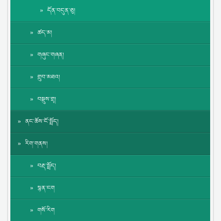
དོན་བདུན་ཅུ།
ཚད་མ།
གཞུང་གཞན།
གྲུབ་མཐའ།
བསྡུས་གྲྭ།
ནང་ཆོས་ངོ་སྤྲོད།
རིག་གནས།
བརྡ་སྤྲོད།
སྙན་ངག
གསོ་རིག