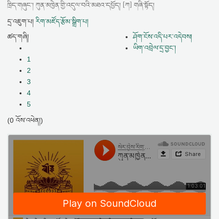
ཁྲིད་གཞུང་། ཀུན་མཁྱེན་གྱི་འདུལ་བའི་མཐའ་དཔྱོད། [ཀ] གཞི་སྟོད།
དྲ་འཇུག་པ།
རིག་མཛོད་རྩོམ་སྒྲིག་པ།
ཚད་གཞི།
ཤོག་ངོས་འདི་པར་འདེབས།
ཡིག་འབྲེལ་དྲ་བྱང་།
1
2
3
4
5
(0 འོས་འཕེན།)