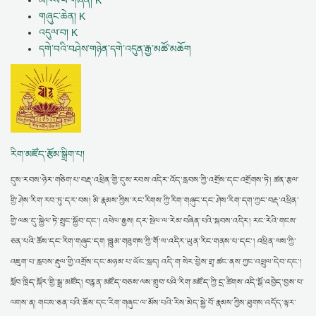
གཞུང་ཆེན། K
འདུལ་བ། K
དགེ་བའི་བཤེས་གཉེན་དགེ་འདུན་རྒྱ་མཚོ་མཆོག
རིག་མཛོད་རྩོམ་སྒྲིག་པ།
དུས་རབས་ཉེར་གཅིག་པ་བརྡ་འཕྲིན་གྱི་དུས་རབས་འདིར་འོད་རླབས་ཀྱི་འགྲོས་དང་འགྲོགས་ཏེ། ཚན་རྩལ་
གྱི་ཤེས་རིག་རབ་ཏུ་དར་བས། མི་རྣམས་ཀྱིས་རང་རིགས་ཀྱི་རིག་གཞུང་དང་ཤེས་རིག་དག་ཀྱང་བརྡ་འཕྲིན་
གྱི་ལམ་དུ་སྐྱེལ་ཏེ་སྲུང་སྐྱོབ་དང་། འཕེལ་རྒྱས། དར་སྤེལ་ལ་རེམ་བཞིན་པའི་སྐབས་འདིར། རང་རེའི་གངས་
ཅན་པའི་ཆོས་དང་རིག་གཞུང་དག །ཟླུམ་གཟུགས་ཀྱི་གོ་ལ་འདིར་ཡུན་རིང་གནས་པ་དང་། འཕྲིན་ལས་ཀྱི་
འཇུག་པ་རླབས་རྡུལ་གྱི་འགྲོས་དང་མཉམ་པ་ཡོང་སླད། འདི་ག་སེར་བྱེས་གྲྭ་ཚང་ནས་ཀྱང་འཕྲུལ་དེབ་དང་།
སློབ་ཁྲིད་སྐོར་གྱི་སྒྲ་མཛོད། བརྙན་མཛོད་བཅས་ལས་གྲུབ་པའི་རིག་མཛོད་ཀྱི་དྲ་ཚིགས་འདི་སྒོ་འབྱེད་བྱས་པ་
ལགས་ན། གངས་ཅན་པའི་ཆོས་དང་རིག་གཞུང་ལ་མོས་པའི་རིས་མེད་སྐྱེ་བོ་རྣམས་ཀྱིས་ཐུགས་འདོད་ལྟར་