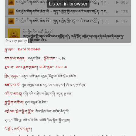
སྒྲ་ཨང་།
KADZD2030406
མཁས་པ་གཞན།
སྤྱིའི་ཨང་།
[གཞུང་ཆེན།]
༥༣༤
རྣམ་པ།
རྣམ་གྲངས།
ཆེ་ཆུང་།
MP3
59
3.53 GB
ཁྲིད་གཞུང་།
འདུལ་བའི་རྣམ་དཔྱད་ཙིནྟ་མ་ཎིའི་ཕྲེང་མཛེས།
མཛད་པ་པོ།
ཀུན་མཁྱེན་འཇམ་དབྱངས་བཞད་པ།[༡༦༤༨-༡༧༢༢]
འཁྲིད་མཁན།
དགེ་བའི་བཤེས་གཉེན་དགེ་འདུན་རྒྱ་མཚོ།
སྒྲ་སྒྲིག་བཟོ་བ།
ཐུབ་བསྟན་ཚེ་རིང་།
འགྲེམས་སྤེལ་སྒྲིག་སྦྱོར།
སེར་བྱེས་རིག་མཛོད་ཆེན་མོ།
༢༠༡༩ ལོའི་ཟླ་བཞི་པའི་ཚེས་བཞིའི་ཉིན་སྒྲིག་སྦྱོར་བྱས།
ངོ་སྤྲོད་མདོར་བསྡུས།