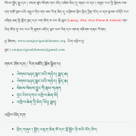
ལོངས་སྤྱོད་རྒྱུ་དང་། བསམ་ཚུལ་སོགས་གང་ཡོད་འཛེམ་མེད་དུ་གནང་བ་དང་། གསུང་རབ་ཀྱི་གླེགས་བམ་
དག་གཙོ་བྱས་པའི་འཕྲུལ་དེབ་གང་མང་རིན་མེད་དུ་འགྲེམས་སྤེལ་བྱེད་ཀྱིན་ཡོད་པ་དག་སྟབས་བདེའི་རང་
བཞིན་ཅན་གྱི་གློག་ཀླད་དང་ལག་ཐོག་ཁ་པར་ཆེ་ཆུང་
གང་
(Laptop, iPad, iPod iPhone & Android)
ཡིན་ཐོག་ཏུ་རང་རང་གི་ཐུགས་འདོད་ལྟར་ཕབ་ལེན་དང་གསན་གཟིགས་གནང་རོགས།
དྲ་ཚིགས།:
www.serajeyrigzodchenmo.org
ཡིག་འབྲེལ་དྲ་
བྱང་།
serajeyrigzodchenmo@gmail.com
གསར་ཤོས་དག ། རིག་མཛོད་རྩོམ་སྒྲིག་པ།
ལེགས་བཤད་སྣང་བའི་གཏེར། སྨད་ཆ།
ལེགས་བཤད་སྣང་བའི་གཏེར། སྟོད་ཆ།
སེམས་སེམས་བྱུང་གི་རྣམ་གཞག
དྲང་ངེས་དཀའ་འགྲེལ་ཆེན་མོ།
འགྲེལ་ཆེན་དྲི་མེད་འོད། སྨད།
འབྲེལ་ཡོད་དག
ཁྲིད་གཞུང་། སྤྱོད་འཇུག་ཆེན་མོ་དང་བློ་སྦྱོང་ཉི་མའི་འོད་ཟེར།