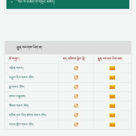
༸གོང་ས་མཆོག་གི་གསུང་མཛོད།
རྒྱུན་མངགས་ཡིག་ཆ།
ཐོ་གཞུང་།
ཐད་གཟིགས་སྦྲེལ་སྣེ།
རྒྱུན་མངགས་ཡིག་ཟམ།
འཕྲིན་གསར།
འཕྲུལ་དེབ་གསར་ཤོས།
སྒྲ་གསར་ཤོས།
གསལ་བསྒྲགས།
ཚོམས་གསར་ཤོས།
གཅེས་ཉར་ཡིག་ཚགས་གསར་ཤོས།
བཀའ་སློབ་གསར་ཤོས།