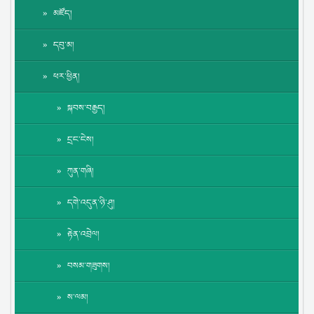
མཛོད།
དབུ་མ།
ཕར་ཕྱིན།
སྐབས་བརྒྱད།
དྲང་ངེས།
ཀུན་གཞི།
དགེ་འདུན་ཉི་ཤུ།
རྟེན་འབྲེལ།
བསམ་གཟུགས།
ས་ལམ།