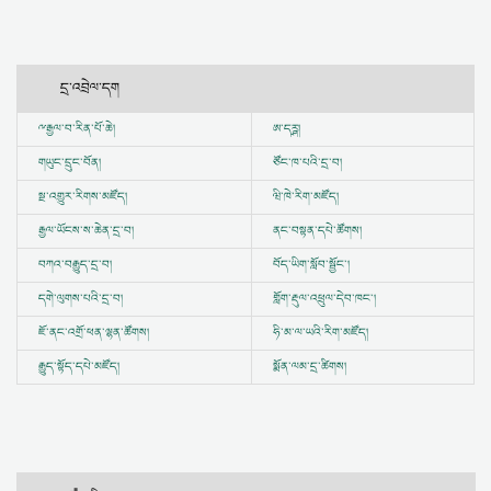
དྲ་འབྲེལ་དག
ྋ
རྒྱལ་བ་རིན་པོ་ཆེ།
ཨ་དཪྴ།
གཡུང་དྲུང་བོན།
ཙོང་ཁ་པའི་དྲ་བ།
སྔ་འགྱུར་རིགས་མཛོད།
ཝི་ཁེ་རིག་མཛོད།
རྒྱལ་ཡོངས་ས་ཆེན་དྲ་བ།
ནང་བསྟན་དཔེ་ཚོགས།
བཀའ་བརྒྱུད་དྲ་བ།
བོད་ཡིག་སློབ་སྦྱོང་།
དགེ་ལུགས་པའི་དྲ་བ།
གློག་རྡུལ་འཕྲུལ་དེབ་ཁང་།
ཇོ་ནང་འགྲོ་ཕན་ལྷན་ཚོགས།
ཧི་མ་ལ་ཡའི་རིག་མཛོད།
རྒྱུད་སྟོད་དཔེ་མཛོད།
སྨོན་ལམ་དྲ་ཚིགས།