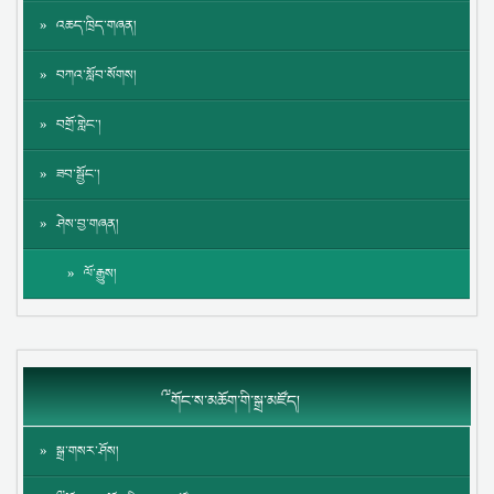
འཆད་ཁྲིད་གཞན།
བཀའ་སློབ་སོགས།
བགྲོ་གླེང་།
ཟབ་སྦྱོང་།
ཤེས་བྱ་གཞན།
ལོ་རྒྱུས།
༸གོང་ས་མཆོག་གི་སྒྲ་མཛོད།
སྒྲ་གསར་ཤོས།