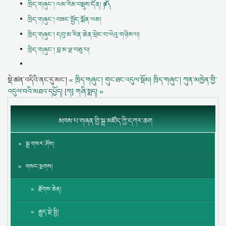
ཁྲིད་གཞུང་། ལམ་རིམ་བསྡུས་དོན། ༼ཆ༽
ཁྲིད་གཞུང་། བཟང་སྤྱོད་སྨོན་ལམ།
ཁྲིད་གཞུང་། དབུ་མ་རིན་ཆེན་ཕྲེང་བ་ལེའུ་གཉིས་པ།
ཁྲིད་གཞུང་། བླ་མ་ལྔ་བཅུ་པ།
སྡེ་ཚན་འདིའི་ནང་དུ་མང་།
« ཁྲིད་གཞུང་། གུང་ཐང་འདུལ་སྡོམ།
ཁྲིད་གཞུང་། ཀུན་མཁྱེན་གྱི་
འདུལ་བའི་མཐའ་དཔྱོད། [ཀ] གཞི་སྨད། »
མཁས་པ་གཞན་གྱི་སྒྲ་མཛོད་ཀྱི་དཀར་ཆག
སྒྲ་གསར་ཤོས།
གསང་སྔགས།
རྫོགས་ཆེན།
རྒྱུད་སྡེ་སྤྱི།