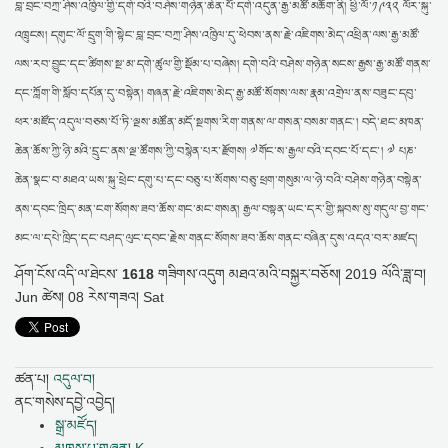
བླ་བྲང་བཀྲ་ཤིས་འཁྱིལ་གྱི་དགེ་བའི་བཤེས་གཉེན་ཆེན་པོ་དགེ་འདུན་རྒྱ་མཚོ་མཆོག་ནི། ཕྱི་ལོ་༡༩༣༢ ལོར་སྐུ་
འཁྲུངས། དགུང་ལོ་དྲུག་གི་སྟེང་བླ་བྲང་བཀྲ་ཤིས་འཁྱིལ་དུ་ཕེབས་ནས་རྗེ་འཇིགས་མེད་འཕྲིན་ལས་རྒྱ་མཚོ་
ལས་རབ་བྱུང་དང་ཚིགས་སྔ་མ་དགེ་ཚུལ་གྱི་སྡོམ་པ་བཞེས། དགེ་བའི་བཤེས་གཉེན་སངས་རྒྱས་རྒྱ་མཚོ་གནས་
དང་ཀློག་གི་སློབ་དཔོན་དུ་བསྟེན། གཞན་རྗེ་འཇིགས་མེད་རྒྱ་མཚོ་སོགས་ལས་རྣམ་འགྲེལ་ནས་བཟུང་དབུ་
ཕར་མཛོད་འདུལ་བཅས་པོ་ཏི་ལྔས་མཚོན་མདོ་སྔགས་རིག་གནས་ལ་གསན་བསམ་གནང་། བདེ་ཐང་མཁན་
ཆེན་ཆོས་ཀྱི་ཉི་མའི་དྲུང་ནས་ལྔ་ཚོགས་ཀྱི་བསྙེན་པར་རྫོགས། ༧གོང་ས་རྒྱལ་བའི་དབང་པོ་དང་། ༧ པཎ་
ཆེན་སྣང་བ་མཐའ་ཡས་སྐུ་ཕྲེང་དགུ་པ་དང་བཅུ་པ་སོགས་བཅུ་ཕྲག་གསུམ་ལ་ཉེ་བའི་བཤེས་གཉེན་བསྟེན་
ནས་དབང་ཁྲིད་མན་ངག་སོགས་ཟབ་ཆོས་གང་མང་གསན། རྒྱལ་བསྟན་ཡང་དར་གྱི་སྐབས་སུ་གདུལ་བྱ་གང་
མང་ལ་དཔེ་ཁྲིད་དང་བཤད་ལུང་དབང་རྗེས་གནང་སོགས་ཟབ་ཆོས་གནང་བཞིན་དུས་འདའ་བར་མཛད།
ཤོག་ངོས་འདི་ལ་ཐེངས་
1618
གཟིགས་འདུག
མཐའ་མའི་བསྐྱར་བཅོས།
2019 ལོའི་ཟླ་བ།
Jun ཚེས། 08 རེས་གཟའ། Sat
ཚན་པ།
འདུལ་བ།
ནང་གསེས་དབྱེ་འབྱེད།
སྒྲ་མཛོད།
མཁས་པ་གཞན། K