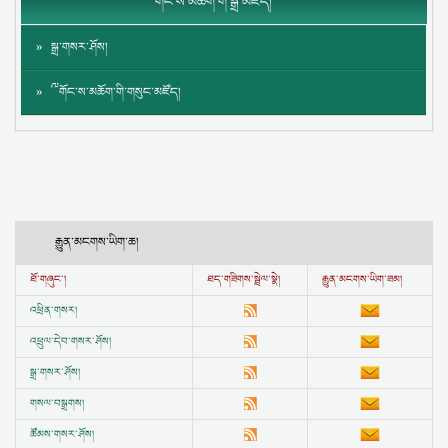
༸གོང་ས་མཆོག་གི་སྒྲ་མཛོད།
སྒྲ་གསར་ཤོས།
༸གོང་ས་མཆོག་གི་གསུང་མཛོད།
རྒྱུན་མངགས་ཡིག་ཆ།
ཐོ་གཞུང་།
ཐད་གཟིགས་སྦྲེལ་སྣེ།
རྒྱུན་མངགས་ཡིག་ཟམ།
འཕྲིན་གསར།
འཕྲུལ་དེབ་གསར་ཤོས།
སྒྲ་གསར་ཤོས།
གསལ་བསྒྲགས།
ཚོམས་གསར་ཤོས།