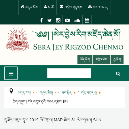
མདུན་ངོས།
ང་ཚོ།
འབྲེལ་གཏུགས།
གསལ་བཤད།
བོད་ཡིག
དབྱིན་ཡིག
རྒྱ་ཡིག
≡
མདུན་ངོས།
གཞུང་ཆེན།
ཕར་ཕྱིན།
དོན་བདུན་ཅུ།
ཁྲིད་གཞུང་། དོན་བདུན་ཅུའི་མཐའ་དཔྱོད། [ཁ]
དྲ་ཐོག་འཇུག་དུས།
2019 ལོའི་ཟླ་བ། MAR ཚེས། 31 རེས་གཟའ། SUN