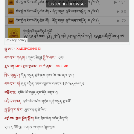
སྒྲ་ཨང་།
KADZPO2030383
མཁས་པ་གཞན།
སྤྱིའི་ཨང་།
[གཞུང་ཆེན།]
༥༡༡
རྣམ་པ།
རྣམ་གྲངས།
ཆེ་ཆུང་།
MP3
19
698.9 MB
ཁྲིད་གཞུང་།
དོན་བདུན་ཅུའི་རྣམ་གཞག་མི་ཕམ་ཞལ་ལུང་།
མཛད་པ་པོ།
ཀུན་མཁྱེན་འཇམ་དབྱངས་བཞད་པ།[༡༦༤༨-༡༧༢༢]
བརྗོད་བྱ།
དངོས་པོ་བརྒྱད་དང་དོན་བདུན་ཅུ།
འཁྲིད་མཁན།
དགེ་བའི་བཤེས་གཉེན་དགེ་འདུན་རྒྱ་མཚོ།
སྒྲ་སྒྲིག་བཟོ་བ།
ཐུབ་བསྟན་ཚེ་རིང་།
འགྲེམས་སྤེལ་སྒྲིག་སྦྱོར།
སེར་བྱེས་རིག་མཛོད་ཆེན་མོ།
༢༠༡༨ ལོའི་ཟླ་ ༠༦།༠༡ ལ་གསར་སྒྲིག་བྱས།