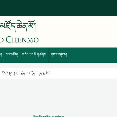
ས།
པར་མཛོད།
གཅེས་ཉར་ཡིག་ཚགས།
གསལ་བསྒྲགས།
ཁྲིད་གཞུང་། རྗེ་བཙུན་པའི་དོན་བདུན་ཅུ། [ང]