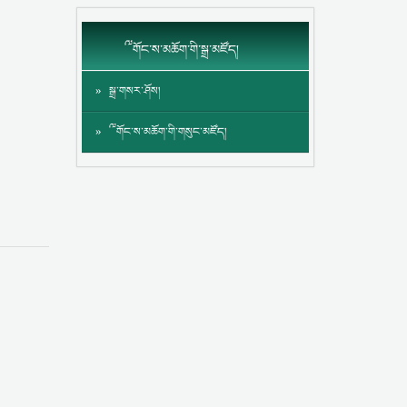
༸གོང་ས་མཆོག་གི་སྒྲ་མཛོད།
སྒྲ་གསར་ཤོས།
༸གོང་ས་མཆོག་གི་གསུང་མཛོད།