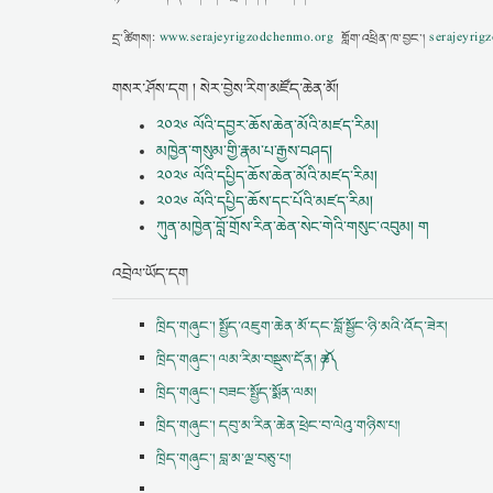
དྲ་ཚིགས།:
www.serajeyrigzodchenmo.org
གློག་འཕྲིན་ཁ་བྱང་།
serajeyri
གསར་ཤོས་དག ། སེར་བྱེས་རིག་མཛོད་ཆེན་མོ།
༢༠༢༦ ལོའི་དབྱར་ཆོས་ཆེན་མོའི་མཛད་རིམ།
མཁྱེན་གསུམ་གྱི་རྣམ་པ་རྒྱས་བཤད།
༢༠༢༦ ལོའི་དཔྱིད་ཆོས་ཆེན་མོའི་མཛད་རིམ།
༢༠༢༦ ལོའི་དཔྱིད་ཆོས་དང་པོའི་མཛད་རིམ།
ཀུན་མཁྱེན་བློ་གྲོས་རིན་ཆེན་སེང་གེའི་གསུང་འབུམ། ག
འབྲེལ་ཡོད་དག
ཁྲིད་གཞུང་། སྤྱོད་འཇུག་ཆེན་མོ་དང་བློ་སྦྱོང་ཉི་མའི་འོད་ཟེར།
ཁྲིད་གཞུང་། ལམ་རིམ་བསྡུས་དོན། ༼ཆ༽
ཁྲིད་གཞུང་། བཟང་སྤྱོད་སྨོན་ལམ།
ཁྲིད་གཞུང་། དབུ་མ་རིན་ཆེན་ཕྲེང་བ་ལེའུ་གཉིས་པ།
ཁྲིད་གཞུང་། བླ་མ་ལྔ་བཅུ་པ།