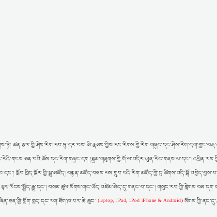
ས་ཏེ། ཚན་རྩལ་གྱི་ཤེས་རིག་རབ་ཏུ་དར་བས། མི་རྣམས་ཀྱིས་རང་རིགས་ཀྱི་རིག་གཞུང་དང་ཤེས་རིག་དག་ཀྱང་བརྡ་འཕ
ར། རང་རེའི་གངས་ཅན་པའི་ཆོས་དང་རིག་གཞུང་དག །ཟླུམ་གཟུགས་ཀྱི་གོ་ལ་འདིར་ཡུན་རིང་གནས་པ་དང་། འཕྲིན་ལས་ཀ
་དང་། སློབ་ཁྲིད་སྐོར་གྱི་སྒྲ་མཛོད། བརྙན་མཛོད་བཅས་ལས་གྲུབ་པའི་རིག་མཛོད་ཀྱི་དྲ་ཚིགས་འདི་སྒོ་འབྱེད་བྱས
་ལྟར་ལོངས་སྤྱོད་རྒྱུ་དང་། བསམ་ཚུལ་སོགས་གང་ཡོད་འཛེམ་མེད་དུ་གནང་བ་དང་། གསུང་རབ་ཀྱི་གླེགས་བམ་དག་ག
བཞིན་ཅན་གྱི་གློག་ཀླད་དང་ལག་ཐོག་ཁ་པར་ཆེ་ཆུང་
སོགས་ཀྱི་ནང་དུ
(laptop, iPad, iPod iPhone & Android)