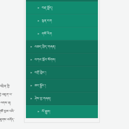
བརྡ་སྤྲོད།
སྙན་ངག
གསོ་རིག
འཆད་ཁྲིད་གཞན།
བཀའ་སློབ་སོགས།
བགྲོ་གླེང་།
ཟབ་སྦྱོང་།
ྲིན་གྱི་
ྱི་འཇུག་པ་
ཤེས་བྱ་གཞན།
་པ་ལགས་ན།
ཙོ་བྱས་པའི་
ལོ་རྒྱུས།
་ཐུགས་འདོད་