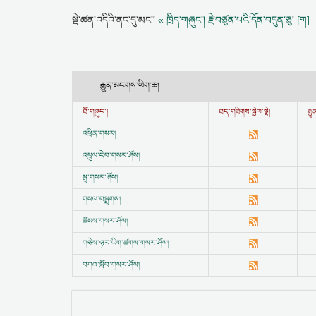
སྡེ་ཚན་འདིའི་ནང་དུ་མང་།
« ཁྲིད་གཞུང་། རྗེ་བཙུན་པའི་དོན་བདུན་ཅུ། [ག]
རྒྱུན་མངགས་ཡིག་ཆ།
ཐོ་གཞུང་།
ཐད་གཟིགས་སྦྲེལ་སྣེ།
རྒ
འཕྲིན་གསར།
འཕྲུལ་དེབ་གསར་ཤོས།
སྒྲ་གསར་ཤོས།
གསལ་བསྒྲགས།
ཚོམས་གསར་ཤོས།
གཅེས་ཉར་ཡིག་ཚགས་གསར་ཤོས།
བཀའ་སློབ་གསར་ཤོས།