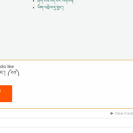
ཤོག་ངོས་འདི་པར་འདེབས།
ཡིག་འབྲེལ་དྲ་བྱང་།