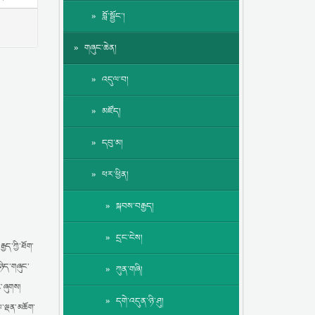
བློ་སྦྱོང་།
གཞུང་ཆེན།
འདུལ་བ།
མཛོད།
དབུ་མ།
ཕར་ཕྱིན།
སྐབས་བརྒྱད།
དྲང་ངེས།
ྱད་ཀྱི་ཐོག་
་ཉིད་གཞུང་
ཀུན་གཞི།
ར་ཞུགས།
དགེ་འདུན་ཉི་ཤུ།
ལ་ལྡན་མཆོག་