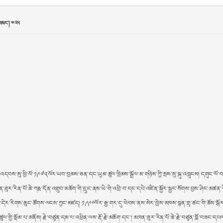
འདབས་སུ་ཕྱི་ལོ་༡༩༧༢ལོར་ཡབ་བྱམས་ཅན་དང་ཡུམ་ཚུལ་ཁྲིམས་སྒྲོལ་མ་གཉིས་ཀྱི་སྲས་སུ་སྐུ་འཁྲུངས། དགུང་ལོ་བརྒ
མཁན་ཟུར་རིན་པོ་ཆེ་ཀརྨ་དོན་འགྲུབ་མཆོག་གི་དྲུང་ནས་ཡི་གེ་འབྲི་བ་དང་དཔེ་འཛིན་སྐྱོར་སྦྱང་སོགས་བྱས་ཤིང་མཚན
་དེར་རིགས་ཆུང་ཚོགས་ལངས་ཀྱང་མཛད། ༡༩༩༠ལོར་རྒྱ་གར་དུ་ཕེབས་ནས་སེར་བྱེས་མཁས་སྙན་གྲྭ་ཚང་གི་ཆོས་སྒོ
ུལ་གྱི་སྡོམ་པ་མནོས། རྗེ་བཙུན་དམ་པ་འཕྲིན་ལས་རྡོ་རྗེ་མཆོག་དང་། མཁན་ཟུར་རིན་པོ་ཆེ་རྗེ་བཙུན་བློ་བཟང་དཔ