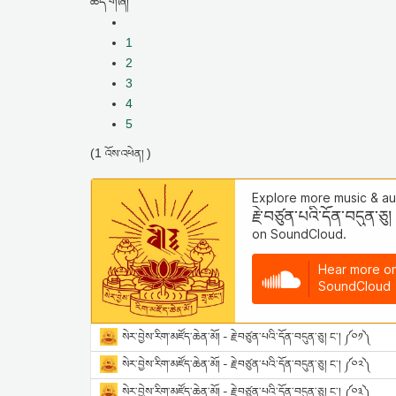
ཚད་གཞི།
1
2
3
4
5
(1
)
འོས་འཕེན།