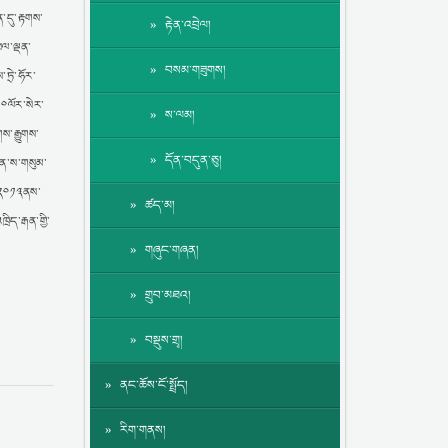
ན་དུ་རྟགས་
རྟེན་འབྲེལ།
པལ་ལྡན་
བསམ་གཟུགས།
ཏྲེ་ཧོར་
༠ལོར་སེར་
ས་ལམ།
ས་རྒྱུགས་
དོན་བདུན་ཅུ།
དན་ས་གསུམ་
། ༢༠༡༣ནས་
ཚད་མ།
ིད་རྒན་གྱི་
གཞུང་གཞན།
གྲུབ་མཐའ།
བསྡུས་གྲྭ།
ནང་ཆོས་ངོ་སྤྲོད།
རིག་གནས།