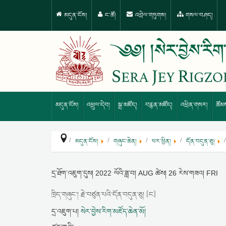
མདུན་ངོས།
ང་ཚོ།
འབྲེལ་གཏུགས།
གསལ་བཤད།
མདུན་ངོས།
འཕྲུལ་དེབ།
སྒྲ་མཛོད།
བརྙན་མཛོད།
འཕྲིན་གསར།
ཚོམ
མདུན་ངོས།
གཞུང་ཆེན།
ཕར་ཕྱིན།
དོན་བདུན་ཅུ།
དྲ་ཐོག་འཇུག་དུས།
2022 ལོའི་ཟླ་བ། AUG ཚེས། 26 རེས་གཟའ། FRI
ཁྲིད་གཞུང་། རྗེ་བཙུན་པའི་དོན་བདུན་ཅུ། [ང]
དྲ་འཇུག་པ།
སེར་བྱེས་རིག་མཛོད་ཆེན་མོ།