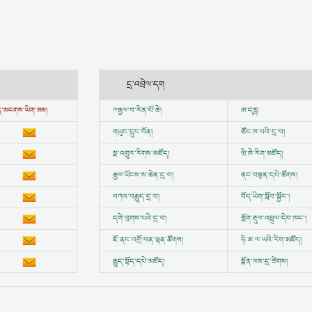
དྲ་འབྲེལ་དག
ྱུན་མངགས་ཡིག་ཟམ།
ྋ
རྒྱལ་བ་རིན་པོ་ཆེ།
ཨ་དཪྴ།
གཡུང་དྲུང་བོན།
ཙོང་ཁ་པའི་དྲ་བ།
སྔ་འགྱུར་རིགས་མཛོད།
ཝི་ཁེ་རིག་མཛོད།
རྒྱལ་ཡོངས་ས་ཆེན་དྲ་བ།
ནང་བསྟན་དཔེ་ཚོགས།
བཀའ་བརྒྱུད་དྲ་བ།
བོད་ཡིག་སློབ་སྦྱོང་།
དགེ་ལུགས་པའི་དྲ་བ།
གློག་རྡུལ་འཕྲུལ་དེབ་ཁང་།
ཇོ་ནང་འགྲོ་ཕན་ལྷན་ཚོགས།
ཧི་མ་ལ་ཡའི་རིག་མཛོད།
རྒྱུད་སྟོད་དཔེ་མཛོད།
སྨོན་ལམ་དྲ་ཚིགས།