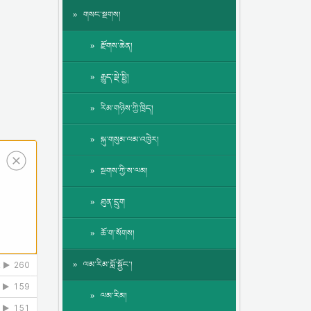
གསང་སྔགས།
རྫོགས་ཆེན།
རྒྱུད་སྡེ་སྤྱི།
རིམ་གཉིས་ཀྱི་ཁྲིད།
སྐུ་གསུམ་ལམ་འཁྱེར།
སྔགས་ཀྱི་ས་ལམ།
ཐུན་དྲུག
ཆོ་ག་སོགས།
ལམ་རིམ་བློ་སྦྱོང་།
ལམ་རིམ།