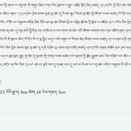
ྣམས་ཀྱི་ཞབས་ལ་གཏུགས་ཏེ་གཞུང་ཆེན་བཀའ་པོད་རྣམས་ལ་སྦྱང་བརྩོན་ལྷོད་མེད་མཛད། ༡༩༩༢ལོར་ཏྲེ་ཧོར་ཁང་ཚ
ག་གནང་། ༡༩༩༥སེར་བྱེས་མཁས་སྙན་གྲྭ་ཚང་དུ་རིགས་ཆུང་རིགས་སྔ་རྒོལ་གྱི་ཚོགས་ལངས་མཛད། ལོ་དེར་ད
་༧གོང་ས་༧སྐྱབས་མགོན་ཆེན་པོའི་ཞལ་སྔ་ནས་ཚིགས་ཕྱི་མ་བསྙེན་རྫོགས་ཀྱི་སྡོམ་པ་མནོས། ༢༠༠༡ལོར་སེར་བྱེས་
ེས་མཁས་གྲྭ་ཚང་དུ་དབུ་མའི་སྤྱི་དོན་དང་དགོངས་པ་རབ་གསལ་ཆ་ཚང་བའི་ཚོགས་བསགས་དང་དམ་འཇོག་བྱས། ༢༠༡
་འཇོག་གི་གོ་སྐབས་ཐོབ། ལོ་དེར་སེ་ར་བླ་སྤྱིར་འདུལ་བའི་གཞུང་ལ་རིགས་ཆེན་ཚོགས་ལངས་མཛད། ༢༠༠༥ནས་དགེ་ལུག
 ༢༠༡༠ལོར་སེར་བྱེས་མཁས་སྙན་གྲྭ་ཚང་དུ་དགེ་བཤེས་ལྷ་རམས་དམ་འཇོག་མཛད། ༢༠༡༡ལོར་གནས་མཆོག་ཝཱར་ཎར་ག
་ནས་དཔལ་ལྡན་སྨད་རྒྱུད་གྲྭ་ཚང་དུ་སྔགས་ཀྱི་གསན་བསམ་མཛད་པས་སྔགས་ཀྱི་རྩོད་རྒྱུགས་ཨང་རིམ་གཉིས་པར་ཐོབ
མཛད། མདོར་ན་ཁོང་གིས་༡༩༩༧ ནས་ད་ལྟའི་བར་དུ་གཞན་གང་དུ་ཡང་མ་ཕེབས་པར་གྲྭ་ཚང་འདིར་བཞུགས་ཏེ་དཔེ་འཁྲ
།
22 ལོའི་ཟླ་བ། Sep ཚེས། 18 རེས་གཟའ། Sun