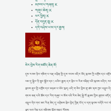
མཁས་པ་གཞན། K
གཞུང་ཆེན། K
ཕར་ཕྱིན། K
དོན་བདུན་ཅུ། K
དགེ་བཤེས་ཡ་མ་དར་རྒྱས།
སེར་བྱེས་རིག་མཛོད་ཆེན་མོ།
དུས་རབས་ཉེར་གཅིག་པ་བརྡ་འཕྲིན་གྱི་དུས་རབས་འདིར་འོད་རླབས་ཀྱི་འགྲོས་དང་འགྲོག
ལམ་དུ་སྐྱེལ་ཏེ་སྲུང་སྐྱོབ་དང་། འཕེལ་རྒྱས། དར་སྤེལ་ལ་རེམ་བཞིན་པའི་སྐབས་འདི
རླབས་རྡུལ་གྱི་འགྲོས་དང་མཉམ་པ་ཡོང་སླད། འདི་ག་སེར་བྱེས་གྲྭ་ཚང་ནས་ཀྱང་འཕྲུལ་དེབ
གངས་ཅན་པའི་ཆོས་དང་རིག་གཞུང་ལ་མོས་པའི་རིས་མེད་སྐྱེ་བོ་རྣམས་ཀྱིས་ཐུགས་འདོད
འཕྲུལ་དེབ་གང་མང་རིན་མེད་དུ་འགྲེམས་སྤེལ་བྱེད་ཀྱིན་ཡོད་པ་དག་སྟབས་བདེའི་རང་
ལྟར་ཕབ་ལེན་དང་གཟིགས་ཀློག་གནང་རོགས།