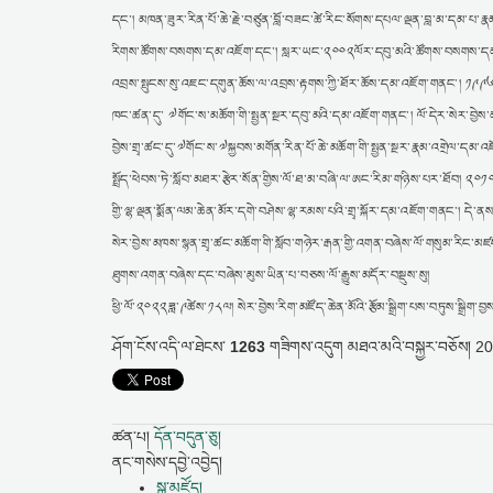
དང་། མཁན་ཟུར་རིན་པོ་ཆེ་རྗེ་བཙུན་བློ་བཟང་ཚེ་རིང་སོགས་དཔལ་ལྡན་བླ་མ་དམ་པ་ར
རིགས་ཚོགས་བསགས་དམ་འཇོག་དང་། སླར་ཡང་༢༠༠༢ལོར་དབུ་མའི་ཚོགས་བསགས་དམ་འཇོ
འབྲས་སྤུངས་སུ་འཇང་དགུན་ཆོས་ལ་འབྲས་རྟགས་ཀྱི་ཐོར་ཆོས་དམ་འཇོག་གནང་། ༡༩༩༦ལོར
ཁང་ཚན་དུ་ ༧གོང་ས་མཆོག་གི་སྤྱན་སྔར་དབུ་མའི་དམ་འཇོག་གནང་། ལོ་དེར་སེར་བྱ
བྱེས་གྲྭ་ཚང་དུ་༧གོང་ས་༧སྐྱབས་མགོན་རིན་པོ་ཆེ་མཆོག་གི་སྤྱན་སྔར་རྣམ་འགྲེལ་དམ
སྤྲོད་ཕེབས་ཏེ་སློབ་མཐར་རྩེར་སོན་གྱིས་ལོ་ཐ་མ་བཞི་ལ་ཨང་རིམ་གཉིས་པར་ཐོབ།
གྱི་ལྷ་ལྡན་སྨོན་ལམ་ཆེན་མོར་དགེ་བཤེས་ལྷ་རམས་པའི་གྲྭ་སྐོར་དམ་འཇོག་གནང་། དེ
སེར་བྱེས་མཁས་སྙན་གྲྭ་ཚང་མཆོག་གི་སློབ་གཉེར་རྒན་གྱི་འགན་བཞེས་ལོ་གསུམ་རིང་
ཐུགས་འགན་བཞེས་དང་བཞེས་མུས་ཡིན་པ་བཅས་ལོ་རྒྱུས་མདོར་བསྡུས་སུ།
ཕྱི་ལོ་༢༠༢༢ཟླ་༩ཚེས་༡༨ལ། སེར་བྱེས་རིག་མཛོད་ཆེན་མོའི་རྩོམ་སྒྲིག་པས་བཏུས་སྒྲིག་བྱས
ཤོག་ངོས་འདི་ལ་ཐེངས་
1263
གཟིགས་འདུག
མཐའ་མའི་བསྐྱར་བཅོས།
20
ཚན་པ།
དོན་བདུན་ཅུ།
ནང་གསེས་དབྱེ་འབྱེད།
སྒྲ་མཛོད།