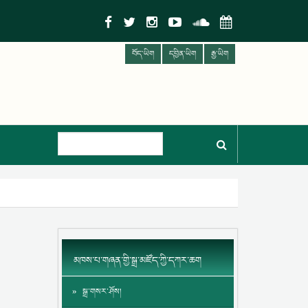
བོད་ཡིག
དབྱིན་ཡིག
རྒྱ་ཡིག
མཁས་པ་གཞན་གྱི་སྒྲ་མཛོད་ཀྱི་དཀར་ཆག
སྒྲ་གསར་ཤོས།