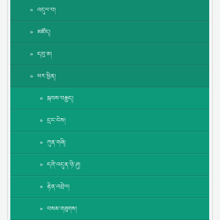
འདུལ་བ།
མཛོད།
དབུ་མ།
ཕར་ཕྱིན།
སྐབས་བརྒྱད།
དྲང་ངེས།
ཀུན་གཞི།
དགེ་འདུན་ཉི་ཤུ།
རྟེན་འབྲེལ།
བསམ་གཟུགས།