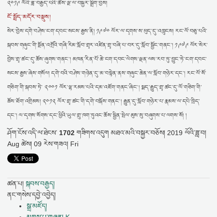
༢༠༡༩ ལོའི་ཟླ་བརྒྱད་པའི་ཚེས་ལྔ་ལ་བསྐྱར་སྒྲིག་བྱས།
ངོ་སྤྲོད་མདོར་བསྡུས།
སེར་བྱེས་དགེ་བཤེས་ངག་དབང་སངས་རྒྱས་ནི། ༡༩༧༠ ལོར་ལ་དྭགས་ས་ཕུད་དུ་འཁྲུངས། རང་ལོ་བཅུ་པའི་
སྐབས་གཞུང་གི་སྔོན་འགྲོའི་གཞི་རིམ་སློབ་གྲྭར་འཛིན་གྲྭ་བཞི་པ་བར་དུ་སློབ་སྦྱོང་གནང་། ༡༩༧༩ ལོར་སེར་
བྱེས་གྲྭ་ཚང་དུ་ཆོས་ཞུགས་གནང་། མཁན་རིན་པོ་ཆེ་ངག་དབང་ལེགས་ལྡན་ལས་རབ་ཏུ་བྱུང་ཏེ་ངག་དབང་
སངས་རྒྱས་ཞེས་གསོལ། དགེ་བའི་བཤེས་གཉེན་དུ་མ་བསྟེན་ནས་གཞུང་ཆེན་ལ་སློབ་གཉེར་དང་། རང་ལོ་སོ་
གཅིག་གི་སྐབས་ཏེ་ ༢༠༠༡ ལོར་ལྷ་རམས་པའི་དམ་འཇོག་གནང་ཞིང་། སྨད་རྒྱུད་གྲྭ་ཚང་དུ་ལོ་གཅིག་གི་
ཆོས་ཐོག་འགྲིམས། ༢༠༡༢ ལོར་གྲྭ་ཚང་གི་དགེ་བསྐོས་གནང་། རྒྱུན་དུ་སློབ་གཉེར་པ་རྣམས་ལ་དཔེ་ཁྲིད་
དང་། ལ་དྭགས་སོགས་དང་ཕྱིའི་ཡུལ་གྲུ་ཁག་ཏུའང་ཆོས་སྦྱིན་སྤེལ་མུས་སུ་བཞུགས་པ་ལགས་སོ། །
ཤོག་ངོས་འདི་ལ་ཐེངས་
1702
གཟིགས་འདུག
མཐའ་མའི་བསྐྱར་བཅོས།
2019 ལོའི་ཟླ་བ།
Aug ཚེས། 09 རེས་གཟའ། Fri
ཚན་པ།
སྐབས་བརྒྱད།
ནང་གསེས་དབྱེ་འབྱེད།
སྒྲ་མཛོད།
མཁས་པ་གཞན། K