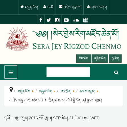
མདུན་ངོས།
ང་ཚོ།
འབྲེལ་གཏུགས།
གསལ་བཤད།
བོད་ཡིག
དབྱིན་ཡིག
རྒྱ་ཡིག
≡
མདུན་ངོས།
གཞུང་ཆེན།
ཕར་ཕྱིན།
སྐབས་བརྒྱད།
ཁྲིད་གཞུང་། རྗེ་བཙུན་པའི་ཕར་ཕྱིན་སྐབས་དང་པོའི་སྤྱི་དོན།[ན] སྐྱབས་གསུམ།
དྲ་ཐོག་འཇུག་དུས།
2016 ལོའི་ཟླ་བ། SEP ཚེས། 21 རེས་གཟའ། WED