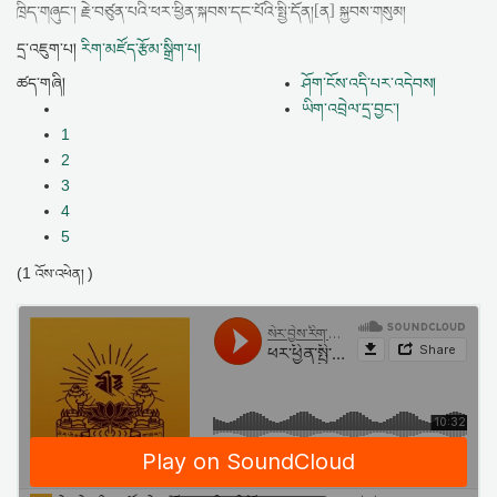
ཁྲིད་གཞུང་། རྗེ་བཙུན་པའི་ཕར་ཕྱིན་སྐབས་དང་པོའི་སྤྱི་དོན།[ན] སྐྱབས་གསུམ།
དྲ་འཇུག་པ།
རིག་མཛོད་རྩོམ་སྒྲིག་པ།
ཚད་གཞི།
ཤོག་ངོས་འདི་པར་འདེབས།
ཡིག་འབྲེལ་དྲ་བྱང་།
1
2
3
4
5
(1
)
འོས་འཕེན།