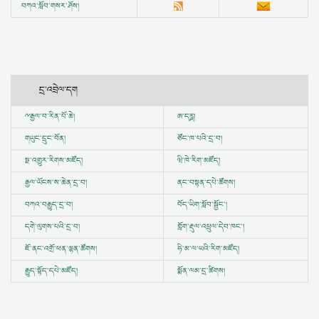
བཀའ་སློབ་གསར་ཤོས།
དྲ་འབྲེལ་དག
ྋ
རྒྱལ་བ་རིན་པོ་ཆེ།
ཨ་དཪྴ།
གཡུང་དྲུང་བོན།
ཙོང་ཁ་པའི་དྲ་བ།
སྔ་འགྱུར་རིགས་མཛོད།
ཝི་ཁེ་རིག་མཛོད།
རྒྱལ་ཡོངས་ས་ཆེན་དྲ་བ།
ནང་བསྟན་དཔེ་ཚོགས།
བཀའ་བརྒྱུད་དྲ་བ།
བོད་ཡིག་སློབ་སྦྱོང་།
དགེ་ལུགས་པའི་དྲ་བ།
གློག་རྡུལ་འཕྲུལ་དེབ་ཁང་།
ཇོ་ནང་འགྲོ་ཕན་ལྷན་ཚོགས།
ཧི་མ་ལ་ཡའི་རིག་མཛོད།
རྒྱུད་སྟོད་དཔེ་མཛོད།
སྨོན་ལམ་དྲ་ཚིགས།