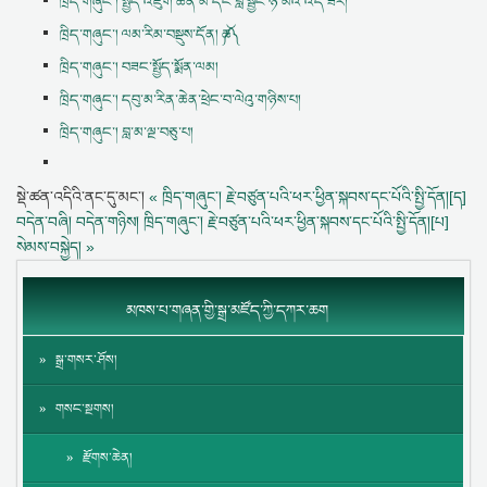
ཁྲིད་གཞུང་། སྤྱོད་འཇུག་ཆེན་མོ་དང་བློ་སྦྱོང་ཉི་མའི་འོད་ཟེར།
ཁྲིད་གཞུང་། ལམ་རིམ་བསྡུས་དོན། ༼ཆ༽
ཁྲིད་གཞུང་། བཟང་སྤྱོད་སྨོན་ལམ།
ཁྲིད་གཞུང་། དབུ་མ་རིན་ཆེན་ཕྲེང་བ་ལེའུ་གཉིས་པ།
ཁྲིད་གཞུང་། བླ་མ་ལྔ་བཅུ་པ།
སྡེ་ཚན་འདིའི་ནང་དུ་མང་།
« ཁྲིད་གཞུང་། རྗེ་བཙུན་པའི་ཕར་ཕྱིན་སྐབས་དང་པོའི་སྤྱི་དོན།[ད]
བདེན་བཞི། བདེན་གཉིས།
ཁྲིད་གཞུང་། རྗེ་བཙུན་པའི་ཕར་ཕྱིན་སྐབས་དང་པོའི་སྤྱི་དོན།[པ]
སེམས་བསྐྱེད། »
མཁས་པ་གཞན་གྱི་སྒྲ་མཛོད་ཀྱི་དཀར་ཆག
སྒྲ་གསར་ཤོས།
གསང་སྔགས།
རྫོགས་ཆེན།