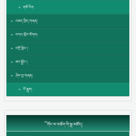
གསོ་རིག
འཆད་ཁྲིད་གཞན།
བཀའ་སློབ་སོགས།
བགྲོ་གླེང་།
ཟབ་སྦྱོང་།
ཤེས་བྱ་གཞན།
ལོ་རྒྱུས།
༸གོང་ས་མཆོག་གི་སྒྲ་མཛོད།