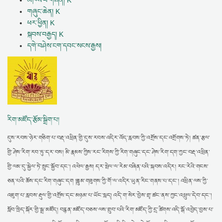
གཞུང་ཆེན། K
ཕར་ཕྱིན། K
སྐབས་བརྒྱད། K
དགེ་བཤེས་ངག་དབང་སངས་རྒྱས།
རིག་མཛོད་རྩོམ་སྒྲིག་པ།
དུས་རབས་ཉེར་གཅིག་པ་བརྡ་འཕྲིན་གྱི་དུས་རབས་འདིར་འོད་རླབས་ཀྱི་འགྲོས་དང་འགྲོགས་ཏེ། ཚན་རྩལ་
གྱི་ཤེས་རིག་རབ་ཏུ་དར་བས། མི་རྣམས་ཀྱིས་རང་རིགས་ཀྱི་རིག་གཞུང་དང་ཤེས་རིག་དག་ཀྱང་བརྡ་འཕྲིན་
གྱི་ལམ་དུ་སྐྱེལ་ཏེ་སྲུང་སྐྱོབ་དང་། འཕེལ་རྒྱས། དར་སྤེལ་ལ་རེམ་བཞིན་པའི་སྐབས་འདིར། རང་རེའི་གངས་
ཅན་པའི་ཆོས་དང་རིག་གཞུང་དག །ཟླུམ་གཟུགས་ཀྱི་གོ་ལ་འདིར་ཡུན་རིང་གནས་པ་དང་། འཕྲིན་ལས་ཀྱི་
འཇུག་པ་རླབས་རྡུལ་གྱི་འགྲོས་དང་མཉམ་པ་ཡོང་སླད། འདི་ག་སེར་བྱེས་གྲྭ་ཚང་ནས་ཀྱང་འཕྲུལ་དེབ་དང་།
སློབ་ཁྲིད་སྐོར་གྱི་སྒྲ་མཛོད། བརྙན་མཛོད་བཅས་ལས་གྲུབ་པའི་རིག་མཛོད་ཀྱི་དྲ་ཚིགས་འདི་སྒོ་འབྱེད་བྱས་པ་