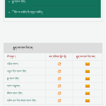
སྒྲ་གསར་ཤོས།
༸གོང་ས་མཆོག་གི་གསུང་མཛོད།
རྒྱུན་མངགས་ཡིག་ཆ།
ཐོ་གཞུང་།
ཐད་གཟིགས་སྦྲེལ་སྣེ།
རྒྱུན་མངགས་ཡིག་ཟམ།
འཕྲིན་གསར།
འཕྲུལ་དེབ་གསར་ཤོས།
སྒྲ་གསར་ཤོས།
གསལ་བསྒྲགས།
ཚོམས་གསར་ཤོས།
གཅེས་ཉར་ཡིག་ཚགས་གསར་ཤོས།