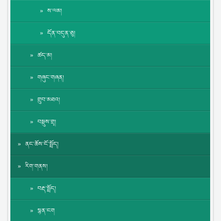
ས་ལམ།
དོན་བདུན་ཅུ།
ཚད་མ།
གཞུང་གཞན།
གྲུབ་མཐའ།
བསྡུས་གྲྭ།
ནང་ཆོས་ངོ་སྤྲོད།
རིག་གནས།
བརྡ་སྤྲོད།
སྙན་ངག