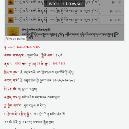
སྒྲ་ཨང་།
KADZPK2070102
མཁས་པ་གཞན།
སྤྱིའི་ཨང་།
[གཞུང་ཆེན།]
༡༨༧
རྣམ་པ།
རྣམ་གྲངས།
ཆེ་ཆུང་།
MP3
34
303.7 MB
ཁྲིད་གཞུང་།
རྗེ་བཙུན་པའི་ཕར་ཕྱིན་སྐབས་དང་པོའི་སྤྱི་དོན།
མཛད་པ་པོ།
རྗེ་བཙུན་ཆོས་ཀྱི་རྒྱལ་མཚན། [༡༤༦༩-༡༥༤༤]
ཁྲིད་མཚམས།
སྐྱབས་གསུམ།
འཁྲིད་མཁན།
དགེ་བཤེས་ངག་དབང་སངས་རྒྱས།
སྒྲ་སྒྲིག་བཟོ་བ།
ཐུབ་བསྟན་ཚེ་རིང་།
འགྲེམས་སྤེལ་སྒྲིག་སྦྱོར།
སེར་བྱེས་རིག་མཛོད་ཆེན་མོ།
༢༠༡༦ ལོའི་ཟླ་ ༠༤།༠༣ ལ་གསར་སྒྲིག་བྱས།