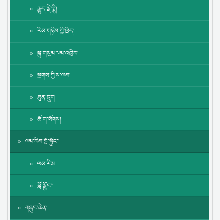
རྒྱུད་སྡེ་སྤྱི།
རིམ་གཉིས་ཀྱི་ཁྲིད།
སྐུ་གསུམ་ལམ་འཁྱེར།
སྔགས་ཀྱི་ས་ལམ།
ཐུན་དྲུག
ཆོ་ག་སོགས།
ལམ་རིམ་བློ་སྦྱོང་།
ལམ་རིམ།
བློ་སྦྱོང་།
གཞུང་ཆེན།