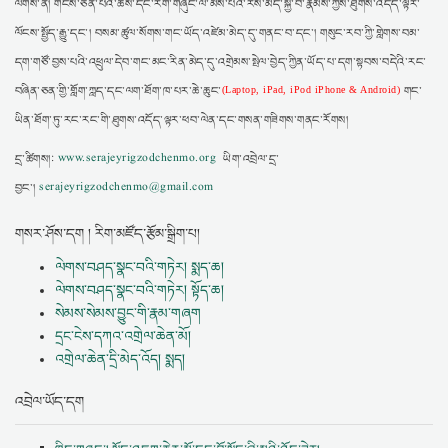
ལགས་ན། གངས་ཅན་པའི་ཆོས་དང་རིག་གཞུང་ལ་མོས་པའི་རིས་མེད་སྐྱེ་བོ་རྣམས་ཀྱིས་ཐུགས་འདོད་ལྟར་
ལོངས་སྤྱོད་རྒྱུ་དང་། བསམ་ཚུལ་སོགས་གང་ཡོད་འཛེམ་མེད་དུ་གནང་བ་དང་། གསུང་རབ་ཀྱི་གླེགས་བམ་
དག་གཙོ་བྱས་པའི་འཕྲུལ་དེབ་གང་མང་རིན་མེད་དུ་འགྲེམས་སྤེལ་བྱེད་ཀྱིན་ཡོད་པ་དག་སྟབས་བདེའི་རང་
བཞིན་ཅན་གྱི་གློག་ཀླད་དང་ལག་ཐོག་ཁ་པར་ཆེ་ཆུང་
གང་
(Laptop, iPad, iPod iPhone & Android)
ཡིན་ཐོག་ཏུ་རང་རང་གི་ཐུགས་འདོད་ལྟར་ཕབ་ལེན་དང་གསན་གཟིགས་གནང་རོགས།
དྲ་ཚིགས།:
www.serajeyrigzodchenmo.org
ཡིག་འབྲེལ་དྲ་
བྱང་།
serajeyrigzodchenmo@gmail.com
གསར་ཤོས་དག ། རིག་མཛོད་རྩོམ་སྒྲིག་པ།
ལེགས་བཤད་སྣང་བའི་གཏེར། སྨད་ཆ།
ལེགས་བཤད་སྣང་བའི་གཏེར། སྟོད་ཆ།
སེམས་སེམས་བྱུང་གི་རྣམ་གཞག
དྲང་ངེས་དཀའ་འགྲེལ་ཆེན་མོ།
འགྲེལ་ཆེན་དྲི་མེད་འོད། སྨད།
འབྲེལ་ཡོད་དག