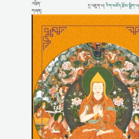
དྲ་འཇུག་པ།
རིག་མཛོད་རྩོམ་སྒྲིག་པ