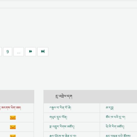
9
...
དྲ་འབྲེལ་དག
ྱུན་མངགས་ཡིག་ཟམ།
ྋ
རྒྱལ་བ་རིན་པོ་ཆེ།
ཨ་དཪྴ།
གཡུང་དྲུང་བོན།
ཙོང་ཁ་པའི་དྲ་བ།
སྔ་འགྱུར་རིགས་མཛོད།
ཝི་ཁེ་རིག་མཛོད།
རྒྱལ་ཡོངས་ས་ཆེན་དྲ་བ།
ནང་བསྟན་དཔེ་ཚོགས།