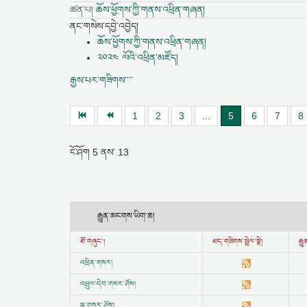
ཚན་པ།
ཆོས་ཕྱོགས་ཀྱི་གནས་འཕྲིན་གཞན།
ནང་གསེས་དབྱེ་འབྱེད།
ཆོས་ཕྱོགས་ཀྱི་གནས་འཕྲིན་གཞན།
༢༠༢༤ ལོའི་འཕྲིན་མཛོད།
རྒྱས་པར་གཟིགས་་་་
1
2
3
...
5
6
7
8
ངོ་ཤོག
5
ནས་
13
རྒྱུན་མངགས་ཡིག་ཆ།
ཐོ་གཞུང་།
ཐད་གཟིགས་སྦྲེལ་སྣེ།
རྒ
འཕྲིན་གསར།
འཕྲུལ་དེབ་གསར་ཤོས།
སྒྲ་གསར་ཤོས།