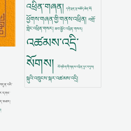
འཕྲིན་གཞན།
དགེ་ལྡན་ལྔ་མཆོད་ཆེན་མོ།
ཕྱོགས་གཞན་གྱི་གནས་འཕྲིན།
བགྲོ་
གླེང་འཕྲིན་གསར།
ཟབ་སྦྱོང་འཕྲིན་གསར།
འཚམས་འདྲི་
སོགས།
ལོ་གཅིག་གི་གནས་འཕྲིན་ཉུང་བཏུས།
སྐུའི་འཁྲུངས་སྐར་འཚམས་འདྲི།
་བདུན་པའི་
སླར་དགའ་
མཛད་མཐར།
།