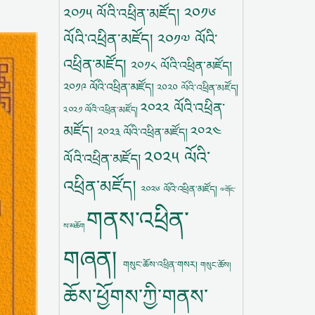
༢༠༡༦
༢༠༡༥ ལོའི་འཕྲིན་མཛོད།
ལོའི་འཕྲིན་མཛོད།
༢༠༡༧ ལོའི་
འཕྲིན་མཛོད།
༢༠༡༨ ལོའི་འཕྲིན་མཛོད།
༢༠༡༩ ལོའི་འཕྲིན་མཛོད།
༢༠༢༠ ལོའི་འཕྲིན་མཛོད།
༢༠༢༢ ལོའི་འཕྲིན་
༢༠༢༡ ལོའི་འཕྲིན་མཛོད།
མཛོད།
༢༠༢༤
༢༠༢༣ ལོའི་འཕྲིན་མཛོད།
༢༠༢༥ ལོའི་
ལོའི་འཕྲིན་མཛོད།
འཕྲིན་མཛོད།
༢༠༢༦ ལོའི་འཕྲིན་མཛོད།
༧གོང་
གནས་འཕྲིན་
ས་མཆོག
གཞན།
གསུང་ཆོས་འཕྲིན་གསར།
གསུང་ཆོས།
ཆོས་ཕྱོགས་ཀྱི་གནས་