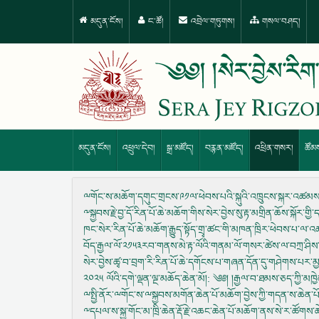
མདུན་ངོས།
ང་ཚོ།
འབྲེལ་གཏུགས།
གསལ་བཤད།
མདུན་ངོས།
འཕྲུལ་དེབ།
སྒྲ་མཛོད།
བརྙན་མཛོད།
འཕྲིན་གསར།
ཚོམ
ྋགོང་ས་མཆོག་དགུང་གྲངས་༩༡ལ་ཕེབས་པའི་སྐུའི་འཁྲུངས་སྐར་འཚམས་
༸སྐྱབས་རྗེ་བྱ་དོ་རིན་པོ་ཆེ་མཆོག་གིས་སེར་བྱེས་སུ་རྟ་མགྲིན་ཆོས་སྐོར་གྱི
ཁང་སེར་རིན་པོ་ཆེ་མཆོག་རྒྱུད་སྟོད་གྲྭ་ཚང་གི་མཁན་ཁྲིར་ཕེབས་པ་ལ་འཚ
བོད་རྒྱལ་ལོ་༢༡༥༣རབ་གནས་མེ་རྟ་ལོའི་གནམ་ལོ་གསར་ཚེས་ལ་བཀྲ་ཤིས
སེར་བྱེས་ཚྭ་བ་བྲག་རི་རིན་པོ་ཆེ་དགོངས་པ་གཞན་དོན་དུ་གཤེགས་པར་མྱ
༢༠༢༥ ལོའི་དགེ་ལྡན་ལྔ་མཆོད་ཆེན་མོ།
: ༄༅། །རྒྱལ་བ་ཐམས་ཅད་ཀྱི་མཁྱེ
ྋསྤྱི་ནོར་ྋགོང་ས་ྋསྐྱབས་མགོན་ཆེན་པོ་མཆོག་བྱེས་ཀྱི་གདན་ས་ཆེན་པོ
༸དཔལ་ས་སྐྱ་གོང་མ་ཁྲི་ཆེན་རྡོ་རྗེ་འཆང་ཆེན་པོ་མཆོག་ནས་སེ་ར་ཚོགས