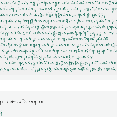
ླབ་པ་མཐར་སོན་གྱི་མཛད
: ༧སྤྱི་ནོར་༧གོང་ས་༧སྐྱབས་མགོན་ཆེན་པོ་མཆོག་ལ་ཨ་རིའི་གསེར་གྱི་
ཟང་པོ་མཆོག་དགོངས་པ་ཆོས་ད
: ༸འཇམ་དགོན་རྒྱལ་བའི་རྒྱལ་ཚབ་དགའ་ལྡན་ཁྲི་ཐོག་༡༠༤པ། སྐྱབས་
ླ་༩ཚེས་༦ནས་༡༡བར་སེ་ར་ཐེག་ཆེན་གླིང་གོ་སྟོན་གོ་སྒྲིག་ཚོགས་ཆུང་གིས་གོ་སྒྲིག་ཞུས་ཏེ་ཉིན་
་བར་གྲྭ་ཚང་ནས་རྟ
: ༄༅། །ཕྱི་ལོ་ ༢༠༡༥ ཟླ་བ་༨ ཚེས་༡༩ ཉིན་སེར་བྱེས་མཁས་སྙན་གྲྭ་ཚང་གིས་དེང
འདྲི།
: ཟག་མེད་བདེ་ཆེན་ཆོས་ཀྱི་དབྱིངས་སུ་ལྡང་བ་མེད་པར་མཉམ་བཞག་ཀྱང་། །ཚད་མེད་ཐུགས་རྗེས
ན་རྒྱལ་བའི་རིང་ལུགས་དྲི་མ་མེད་པ་འཛིན་སྐྱོང་སྤེལ་བ་རྣམས་ཀྱི་གཙུག་གི་རྒྱན་དུ་གྱུར་པ། ༧ད
་༢༠༢༥ ཟླ་༥ ཚེས་༥ ལ་གྲྭ་ཚང་གི་ཕྱག་མཛོད་དང་རྒྱུན་ལས་ལྷན་འཛོམས་སར་རིག་མཛོད་ཆེན་མོའི་
༤ ཚེས་༡ ཉིན་སེར་བྱེས་མཁས་སྙན་གྲྭ་ཚང་གི་ཕྱག་མཛོད་གསར་པ། ཕྱག་མཛོད་ཆེན་མོ་དགེ་བཤེས་བློ་
: བོད་རྒྱལ་ལོ་༢༡༥༢ཤིང་མོ་སྦྲུལ་ལོའི་གནམ་ལོ་གསར་ཚེས་ལ་བཀྲ་ཤིས་བདེ་ལེགས་ཞུ། ཤེས་རིག་ཡ
ཛོད་ཆེན་མོའི་འཕྲུལ་དེབ་ལྐོག་ཚོང་བྱེད་བཞིན་ཡོད་པར་ཤེས་རྟོགས་བྱུང་བས་དེ་དག་
ཆོག་སེ་རར་འཚམས་གཟ
: བཙན་བྱོལ་བོད་མིའི་ཆབ་སྲིད་ཀྱི་དབུ་ཁྲིད་སྲིད་སྐྱོང་སྤེན་པ་ཚེ་རིང་མཆོག་གིས
དགུ་བཅུར་ཕེབས་པའི་བཀའ་དྲིན་རྗེས་དྲན་གྱི་གཟེངས་བསྟོད་བྱམས་བརྩེའི་འོད་སྣང་།སྲིད་གསུམ་འཇིག
་བ། DEC ཚེས། 24 རེས་གཟའ། TUE
ོ།