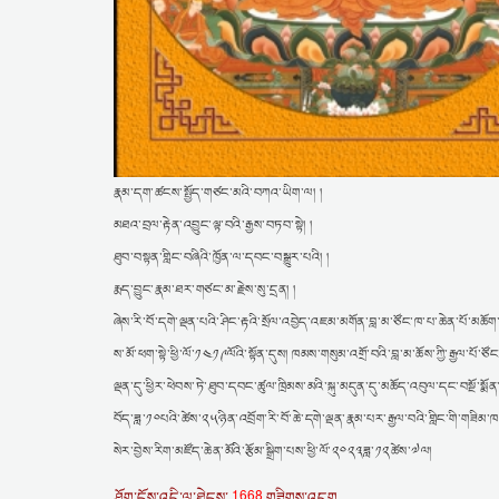
རྣམ་དག་ཚངས་སྤྱོད་གཙང་མའི་བཀའ་ཡིག་ལ། །
མཐའ་བྲལ་རྟེན་འབྱུང་ལྟ་བའི་རྒྱས་བཏབ་སྟེ། །
ཐུབ་བསྟན་གླིང་བཞིའི་ཁྱོན་ལ་དབང་བསྒྱུར་པའི། །
རྨད་བྱུང་རྣམ་ཐར་གཙང་མ་རྗེས་སུ་དྲན། །
ཞེས་རི་བོ་དགེ་ལྡན་པའི་ཤིང་རྟའི་སྲོལ་འབྱེད་འཇམ་མགོན་བླ་མ་ཙོང་ཁ་པ་ཆེན་པོ་མཆ
ས་མོ་ཕག་སྟེ་ཕྱི་ལོ་༡༤༡༩ལོའི་སྟོན་དུས། ཁམས་གསུམ་འགྲོ་བའི་བླ་མ་ཆོས་ཀྱི་རྒྱལ་
ལྡན་དུ་ཕྱིར་ཕེབས་ཏེ་ཐུབ་དབང་ཚུལ་ཁྲིམས་མའི་སྐུ་མདུན་དུ་མཆོད་འབུལ་དང་བསྔོ་སྨོ
བོད་ཟླ་༡༠པའི་ཚེས་༢༥ཉིན་འབྲོག་རི་བོ་ཆེ་དགེ་ལྡན་རྣམ་པར་རྒྱལ་བའི་གླིང་གི་གཟི
སེར་བྱེས་རིག་མཛོད་ཆེན་མོའི་རྩོམ་སྒྲིག་པས་ཕྱི་ལོ་༢༠༢༣ཟླ་༡༢ཚེས་༧ལ།
1668
ཤོག་ངོས་འདི་ལ་ཐེངས་
གཟིགས་འདུག