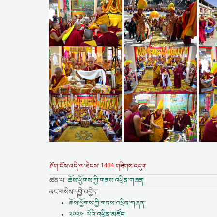
1484
ཤོག་ངོས་འདི་ལ་ཐེངས་
གཟིགས་འདུག
ཚན་པ།
ཆོས་ཕྱོགས་ཀྱི་གནས་འཕྲིན་གཞན།
ནང་གསེས་དབྱེ་འབྱེད།
ཆོས་ཕྱོགས་ཀྱི་གནས་འཕྲིན་གཞན།
༢༠༢༤ ལོའི་འཕྲིན་མཛོད།