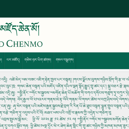
ས།
པར་མཛོད།
གཅེས་ཉར་ཡིག་ཚགས།
གསལ་བསྒྲགས།
འདྲི།
: འཚེ་མེད་ལམ་བཟང་འཇིག་རྟེན་ཁྱབ་པར་བསྟ༵ན། །གངས་ལྗོངས་ལུགས་གཉིས་སྲོག་གི་རྩ་བ་འཛི༵ན 
་དབང་ལུང་ཁྲ
: གསང་ཆེན་བསྟན་པའི་མཛོད་འཛིན་དཔལ་ལྡན་སྟོད་རྒྱུད་གྲྭ་ཚང་དང་། སྐུ་བཅར་རྩེ་ར
མ་འདྲི་ཞུ།
: ༸སྤྱི་ནོར་༸གོང་ས་སྐྱབས་༸མགོན་ཆེན་པོ་མཆོག་གི་བཀའ་དགོངས་གཙུག་ཏུ་བཀུར་ཏ
་བདེ་ལེགས།
: བོད་རྒྱལ་ལོ་༢༡༥༣རབ་གནས་མེ་རྟ་ལོའི་གནམ་ལོ་གསར་ཚེས་ལ་བཀྲ་ཤིས་བདེ་ལེགས་ཞ
་ངན་ཞུ།
: ཞྭ་སེར་བསྟན་པའི་མཛེས་རྒྱན་སྐྱབས་རྗེ་བྲག་རི་རིན་པོ་ཆེ་ཐུབ་བསྟན་ལྷུན་གྲུབ་བསྟན་པ
ན་བརྩེ་གཅིག་ཏུ་འདུས་པའི་ངོ་བོ། མཐའ་ཡས་པའི་འགྲོ་བ་རྣམས་ཀྱི་འདྲེན་པ་གཅིག་བུ
་འབྲས་སྤུངས་སྒོ་མང
: ཕྱི་ལོ་ ༢༠༢༥ ཟླ་ ༡༢ ཚེས་ ༡༢ ལ། ༸སྤྱི་ནོར་༸གོང་ས་༸སྐྱབས་མགོན་ཆེན་པོ
་ཆེན་དུ་བཀའ་སློབ་གན
: ཕྱི་ཚེས་༡༦སྔ་དྲོར་སེ་ར་ཐེག་ཆེན་གླིང་གི་གྲྭ་ཚང་གཉིས་ཀྱི་མཁན་མཁན་ཟུ