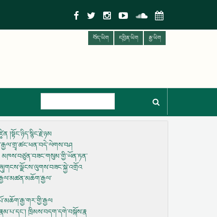
བོད་ཡིག
དབྱིན་ཡིག
རྒྱ་ཡིག
།སྟོང་ཉིད་སྙིང་རྗེ་ཉམ
ྣམ་རྒྱལ་གྲྭ་ཚང་ཕན་བདེ་ལེགས་བཤ
ེ། མཁས་བཙུན་བཟང་གསུམ་གྱི་ཡོན་ཏན་
ུ།གངས་ལྗོངས་ལུགས་བཟང་སྐྱེ་འགྲོའ
འི་རྒྱལ་མཚན་མཆོག་རྒྱལ་
་མཆོག་རྒྱ་གར་གྱི་རྒྱལ
ར་རྣམ་པ་དང་། ཁྲིམས་བདག་དགེ་བསྐོས་རྣ