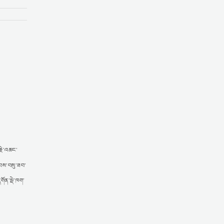
་རྗེ་འཆང་
ཕེབས་བསུ་ཟབ་
གོན་སྡེ་ཁག་