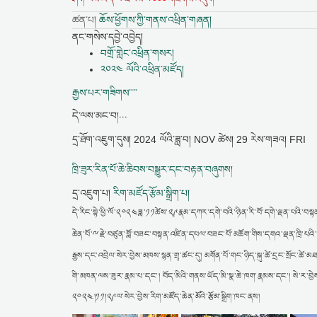
ཚན་པ།
ཆོས་ཕྱོགས་ཀྱི་གནས་འཕྲིན་གཞན།
ནང་གསེས་དབྱེ་འབྱེད།
བགྲོ་གླེང་འཕྲིན་གསར།
༢༠༢༤ ལོའི་འཕྲིན་མཛོད།
རྒྱས་པར་གཟིགས་་་་
དེ་ལས་མང་བ།...
དྲ་ཐོག་འཇུག་དུས།
2024 ལོའི་ཟླ་བ། NOV ཚེས། 29 རེས་གཟའ། FRI
ཁྲི་ཟུར་རིན་པོ་ཆེ་ཆིབས་བསྒྱུར་དང་བརྟན་བཞུགས།
དྲ་འཇུག་པ།
རིག་མཛོད་རྩོམ་སྒྲིག་པ།
དེ་རིང་སྟེ་ཕྱི་ལོ་༢༠༢༤ཟླ་༡༡ཚེས་༢༩རྣམ་དཀར་དགེ་བའི་ཉིན་རི་བོ་དགེ་ལྡན་པའི་བསྟན
ྋ
ཆེན་པོ་
རྗེ་བཙུན་བློ་བཟང་བསྟན་འཛིན་དཔལ་བཟང་པོ་མཆོག་གིས་དགའ་ལྡན་ཁྲི་པའི་མ
རྒྱས་དང་འབྲེལ་སེར་བྱེས་མཁས་སྙན་གྲྭ་ཚང་དུ། མགོན་པོ་གང་ཉིད་སྐུ་ཚེ་དྲང་སྲོང་ཚེ
གི་མཁན་ལས་ཟུར་རྣམ་པ་དང་། བོད་མིའི་གནས་ཡོད་མི་སྣ་ཆེ་ཁག་རྣམས་དང་། སེ་ར་བྱ
༢༠༢༤།༡༡།༢༩ལ་སེར་བྱེས་རིག་མཛོད་ཆེན་མོའི་རྩོམ་སྒྲིག་ཁང་ནས།