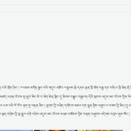
ྋ
ྋ
་པའི་སྲོག་ཤིང༌།
འཇམ་མགོན་རྒྱལ་བའི་གདུང་འཚོབ་
སྐྱབས་རྗེ་དགའ་ལྡན་ཁྲི་ཐོག་བརྒྱ་དང་བཞི་པ་ཁྲི་ཆེན་རྡོ
ཛད་འགན་ཡོངས་སུ་གྲུབ་ཅིང་སེ་ར་ཐེག་ཆེན་གླིང་དུ་ཆིབས་བསྒྱུར་བསྐྱངས། དེའི་སྐབས་འདུས་མང་ཡོངས་ཀྱིས་
་མཐའ་ཡས་པའི་ངོ་བོར་རྟག་ཏུ་བརྟན་ཅིང་། ཐུགས་ཀྱི་བཞེད་དགོངས་མཐའ་དག་ལྷུན་གྱིས་འགྲུབ་པ་བཅས་ཀྱི་ཆེད་དུ། ད
ེས་སྨད་གཉིས་ཀྱི་བླ་སྤྲུལ་དགེ་བཤེས་འདུས་མང་ཡོངས་མཉམ་འཛོམས་ཀྱིས་བརྟན་བཞུགས་འདེགས་འབུལ་ཞུས་སོང་།