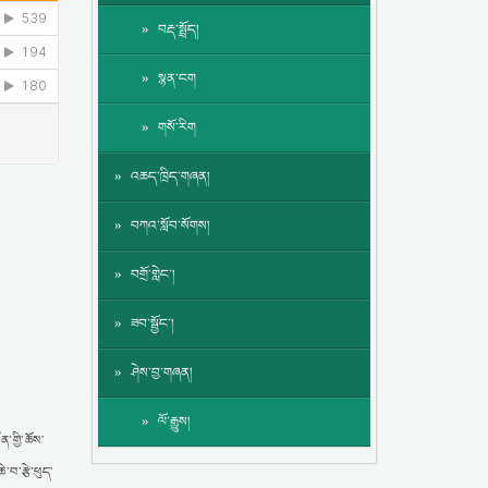
བརྡ་སྤྲོད།
སྙན་ངག
གསོ་རིག
འཆད་ཁྲིད་གཞན།
བཀའ་སློབ་སོགས།
བགྲོ་གླེང་།
ཟབ་སྦྱོང་།
ཤེས་བྱ་གཞན།
ལོ་རྒྱུས།
ན་གྱི་ཆོས་
་བ་རྩེ་ཕུད་