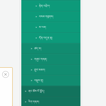
རྟེན་འབྲེལ།
བསམ་གཟུགས།
ས་ལམ།
དོན་བདུན་ཅུ།
ཚད་མ།
གཞུང་གཞན།
གྲུབ་མཐའ།
བསྡུས་གྲྭ།
ནང་ཆོས་ངོ་སྤྲོད།
རིག་གནས།