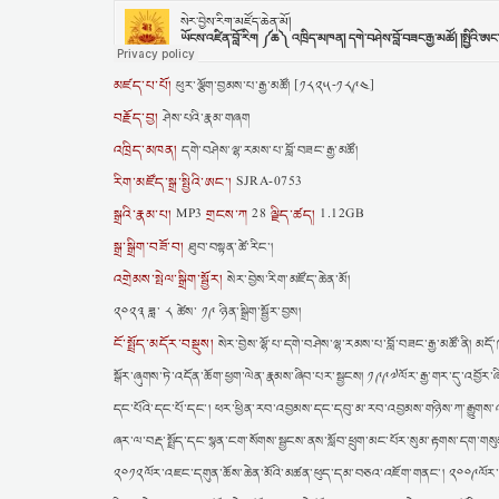
མཛད་པ་པོ།
ཕུར་ལྕོག་བྱམས་པ་རྒྱ་མཚོ། [༡༨༢༥-༡༨༩༤]
བརྗོད་བྱ།
ཤེས་པའི་རྣམ་གཞག
འཁྲིད་མཁན།
དགེ་བཤེས་ལྷ་རམས་པ་བློ་བཟང་རྒྱ་མཚོ།
རིག་མཛོད་སྒྲ་སྤྱིའི་ཨང་།
SJRA-0753
སྒྲའི་རྣམ་པ།
གྲངས་ཀ
ལྗིད་ཚད།
MP3
28
1.12GB
སྒྲ་སྒྲིག་བཟོ་བ།
ཐུབ་བསྟན་ཚེ་རིང་།
འགྲེམས་སྤེལ་སྒྲིག་སྦྱོར།
སེར་བྱེས་རིག་མཛོད་ཆེན་མོ།
༢༠༢༣ ཟླ་ ༨ ཚེས་ ༡༩ ཉིན་སྒྲིག་སྦྱོར་བྱས།
ངོ་སྤྲོད་མདོར་བསྡུས།
སེར་བྱེས་ལྷོ་པ་དགེ་བཤེས་ལྷ་རམས་པ་བློ་བཟང་རྒྱ་མཚོ་ནི། མདོ
སྒོར་ཞུགས་ཏེ་འདོན་ཆོག་ཕྱག་ལེན་རྣམས་ཞིབ་པར་སྦྱངས། ༡༩༩༧ལོར་རྒྱ་གར་དུ་འབྱོར་ཞི
དང་པོའི་དང་པོ་དང་། ཕར་ཕྱིན་རབ་འབྱམས་དང་དབུ་མ་རབ་འབྱམས་གཉིས་ཀ་རྒྱུགས་འ
ཞར་ལ་བརྡ་སྤྲོད་དང་སྙན་ངག་སོགས་སྦྱངས་ནས་སློབ་ཕྲུག་མང་པོར་སུམ་རྟགས་དག་གས
༢༠༡༢ལོར་འཇང་དགུན་ཆོས་ཆེན་མོའི་མཚན་ཕུད་དམ་བཅའ་འཇོག་གནང་། ༢༠༠༩ལོར་༸སྐྱབས་