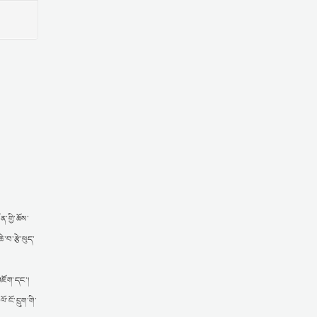
ན་གྱི་ཆོས་
་བ་རྩེ་ཕུད་
འཇོག་དང་།
ངོ་དྲུག་གི་