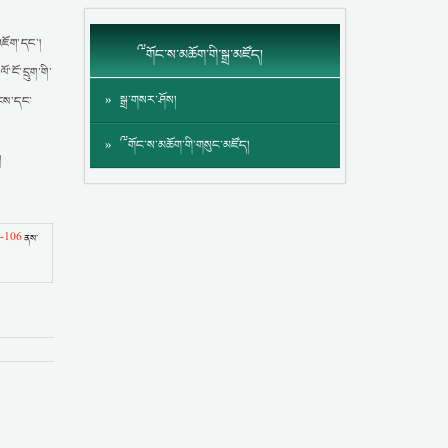
འཇོག་དང་།
༸གོང་ས་མཆོག་གི་སྒྲ་མཛོད།
ངོ་དྲུག་གི་
སྒྲ་གསར་ཤོས།
ལངས་དང་
༸གོང་ས་མཆོག་གི་གསུང་མཛོད།
།
་-106
ནས་