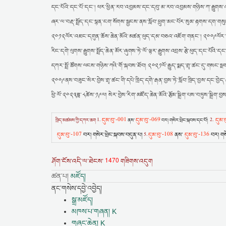
དང་པོའི་དང་པོ་དང་། ཕར་ཕྱིན་རབ་འབྱམས་དང་དབུ་མ་རབ་འབྱམས་གཉིས་ཀ་རྒྱུགས་འ
ཞར་ལ་བརྡ་སྤྲོད་དང་སྙན་ངག་སོགས་སྦྱངས་ནས་སློབ་ཕྲུག་མང་པོར་སུམ་རྟགས་དག་གས
༢༠༡༢ལོར་འཇང་དགུན་ཆོས་ཆེན་མོའི་མཚན་ཕུད་དམ་བཅའ་འཇོག་གནང་། ༢༠༠༩ལོར་༸སྐྱབས་
རིང་དགེ་ལུགས་རྒྱུགས་སྤྲོད་ཆེན་མོར་ཞུགས་ཏེ་ལོ་ལྟར་རྒྱུགས་འབྲས་རྩེ་ཕུད་དང
དཀར་སྤྲོ་ཚོགས་ལངས་གཉིས་ཀའི་གོ་སྐབས་ཐོབ། ༢༠༢༡ལོ་རྒྱུད་སྨད་གྲྭ་ཚང་དུ་གསང་སྔག
༢༠༠༩ནས་བཟུང་སེར་བྱེས་གྲྭ་ཚང་གི་དཔེ་ཁྲིད་དགེ་རྒན་བྱས་ཏེ་སློབ་ཁྲིད་བྱས་དང་བྱེད་
ཕྱི་ལོ་༢༠༢༣ཟླ་༨ཚེས་༡༩ལ། སེར་བྱེས་རིག་མཛོད་ཆེན་མོའི་རྩོམ་སྒྲིག་པས་བཏུས་སྒྲིག་བྱས
དུམ་བུ་-001
དུམ་བུ་-069
དུམ་
ཁྲིད་མཚམས་ཀྱི་དཀར་ཆག
1.
ནས་
བར། གསེར་ཕྲེང་སྐབས་དང་པོ།
2.
དུམ་བུ་-107
བར། གསེར་ཕྲེང་སྐབས་བདུན་པ།
དུམ་བུ་-108
ནས་
དུམ་བུ་-136
བར། གསེ
5.
1470
ཤོག་ངོས་འདི་ལ་ཐེངས་
གཟིགས་འདུག
ཚན་པ།
མཛོད།
ནང་གསེས་དབྱེ་འབྱེད།
སྒྲ་མཛོད།
མཁས་པ་གཞན། K
གཞུང་ཆེན། K