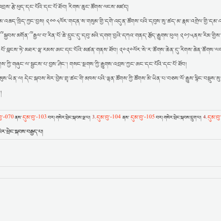
བྲས་རྩེ་ཕུད་དང་པོའི་དང་པོ་ཐོབ། རིགས་ཆུང་ཚོགས་ལངས་མཛད།
ུམ་འཆད་ཁྲིད་ཀྱང་བྱས། ༢༠༠༨ལོར་གདན་ས་གསུམ་གྱི་དགེ་འདུན་ཚོགས་པའི་དབུས་སུ་ཚད་མ་རྣམ་འགྲེལ་གྱི་དམ་
མགོན་༸རྒྱལ་བ་རིན་པོ་ཆེ་དྲུང་དུ་དབུ་མའི་དགག་བྱའི་དཀའ་གནད་རྩོད་རྒྱུགས་ཕུལ། ༢༠༡༥ནས་རིམ་གྱིས་ལོ་
་པོའི་དང་པོ་བླངས་ཏེ་མཐར་ལྷ་རམས་ཨང་དང་པོའི་མཚན་གནས་ཐོབ། ༢༠༢༠ལོར་སེ་ར་ཚོགས་ཆེན་དུ་རིགས་ཆེན་ཚོགས་
ས་ཀྱི་གཞུང་ལ་སྦྱངས་པ་བྱས་ཤིང་། གསང་སྔགས་ཀྱི་རྒྱུགས་འབྲས་ཀྱང་ཨང་དང་པོའི་དང་པོ་ཐོབ།
མུས་ཡིན་ལ། དེང་སྐབས་སེར་བྱེས་གྲྭ་ཚང་གི་མཁས་པའི་ལྷན་ཚོགས་ཀྱི་ཚོགས་མི་ཡིན་པ་བཅས་ལོ་རྒྱུས་སྙིང་བསྡུས་སུ
།
བུ་-070
དུམ་བུ་-103
དུམ་བུ་-104
དུམ་བུ་-105
དུམ་བུ
ནས་
བར། གསེར་ཕྲེང་སྐབས་ལྔ་པ།
3.
ནས་
བར། གསེར་ཕྲེང་སྐབས་དྲུག་པ།
4.
ར་ཕྲེང་སྐབས་བརྒྱད་པ།