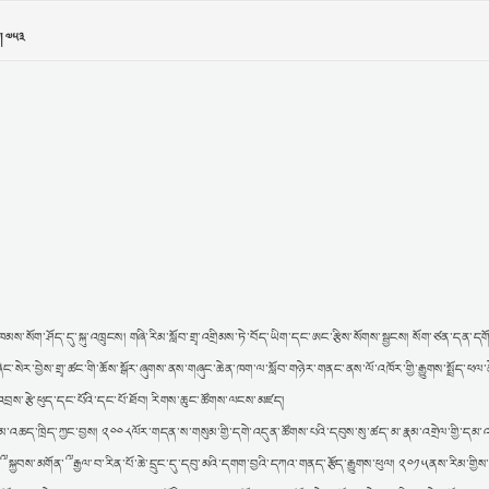
་ཁམས་སོག་ཤོད་དུ་སྐུ་འཁྲུངས། གཞི་རིམ་སློབ་གྲྭ་འགྲིམས་ཏེ་བོད་ཡིག་དང་ཨང་རྩིས་སོགས་སྦྱངས། སོག་ཙན་དན་དགོ
ང་སེར་བྱེས་གྲྭ་ཚང་གི་ཆོས་སྒོར་ཞུགས་ནས་གཞུང་ཆེན་ཁག་ལ་སློབ་གཉེར་གནང་ནས་ལོ་འཁོར་གྱི་རྒྱུགས་སྤྲོད་ཕལ་ཆེ
བྲས་རྩེ་ཕུད་དང་པོའི་དང་པོ་ཐོབ། རིགས་ཆུང་ཚོགས་ལངས་མཛད།
ུམ་འཆད་ཁྲིད་ཀྱང་བྱས། ༢༠༠༨ལོར་གདན་ས་གསུམ་གྱི་དགེ་འདུན་ཚོགས་པའི་དབུས་སུ་ཚད་མ་རྣམ་འགྲེལ་གྱི་དམ་
མགོན་༸རྒྱལ་བ་རིན་པོ་ཆེ་དྲུང་དུ་དབུ་མའི་དགག་བྱའི་དཀའ་གནད་རྩོད་རྒྱུགས་ཕུལ། ༢༠༡༥ནས་རིམ་གྱིས་ལོ་