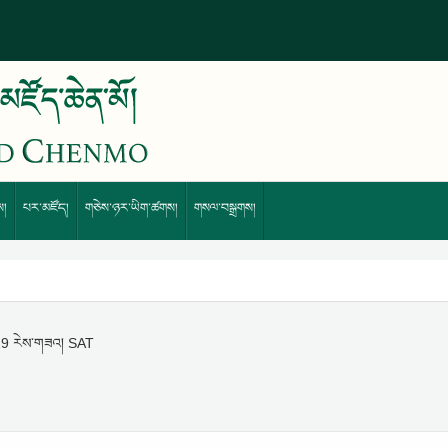
ས།
པར་མཛོད།
གཅེས་ཉར་ཡིག་ཚགས།
གསལ་བསྒྲགས།
 19 རེས་གཟའ། SAT