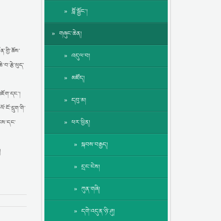
བློ་སྦྱོང་།
གཞུང་ཆེན།
ན་གྱི་ཆོས་
འདུལ་བ།
་བ་རྩེ་ཕུད་
མཛོད།
འཇོག་དང་།
དབུ་མ།
ངོ་དྲུག་གི་
ཕར་ཕྱིན།
ལངས་དང་
སྐབས་བརྒྱད།
།
དྲང་ངེས།
ཀུན་གཞི།
དགེ་འདུན་ཉི་ཤུ།