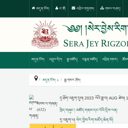
མདུན་ངོས།
ང་ཚོ།
འབྲེལ་གཏུགས།
གསལ་བཤད།
མདུན་ངོས།
འཕྲུལ་དེབ།
སྒྲ་མཛོད།
བརྙན་མཛོད།
འཕྲིན་གསར།
ཚོམ
མདུན་ངོས།
སྒྲ་གསར་ཤོས།
དྲ་ཐོག་འཇུག་དུས།
2023 ལོའི་ཟླ་བ། AUG ཚེས།
མཁས་པ་གཞན།
(632)
ཁྲིད་གཞུང་། མཛོད་གནས་དང་པོའི་དྲིས་ལན།
དྲ་འཇུག་པ།
སེར་བྱེས་རིག་མཛོད་ཆེན་མོ།