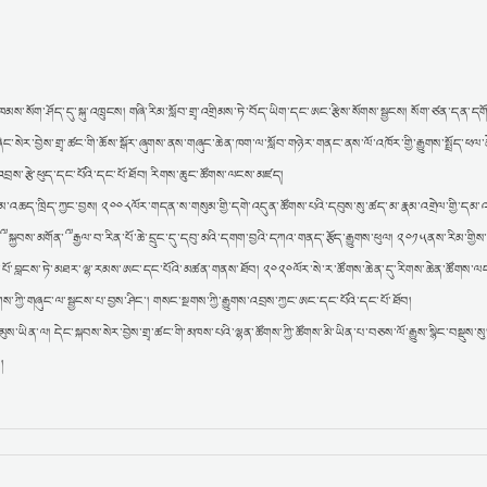
་ཁམས་སོག་ཤོད་དུ་སྐུ་འཁྲུངས། གཞི་རིམ་སློབ་གྲྭ་འགྲིམས་ཏེ་བོད་ཡིག་དང་ཨང་རྩིས་སོགས་སྦྱངས། སོག་ཙན་དན་དགོ
ང་སེར་བྱེས་གྲྭ་ཚང་གི་ཆོས་སྒོར་ཞུགས་ནས་གཞུང་ཆེན་ཁག་ལ་སློབ་གཉེར་གནང་ནས་ལོ་འཁོར་གྱི་རྒྱུགས་སྤྲོད་ཕལ་ཆེ
བྲས་རྩེ་ཕུད་དང་པོའི་དང་པོ་ཐོབ། རིགས་ཆུང་ཚོགས་ལངས་མཛད།
ུམ་འཆད་ཁྲིད་ཀྱང་བྱས། ༢༠༠༨ལོར་གདན་ས་གསུམ་གྱི་དགེ་འདུན་ཚོགས་པའི་དབུས་སུ་ཚད་མ་རྣམ་འགྲེལ་གྱི་དམ་
མགོན་༸རྒྱལ་བ་རིན་པོ་ཆེ་དྲུང་དུ་དབུ་མའི་དགག་བྱའི་དཀའ་གནད་རྩོད་རྒྱུགས་ཕུལ། ༢༠༡༥ནས་རིམ་གྱིས་ལོ་
་པོའི་དང་པོ་བླངས་ཏེ་མཐར་ལྷ་རམས་ཨང་དང་པོའི་མཚན་གནས་ཐོབ། ༢༠༢༠ལོར་སེ་ར་ཚོགས་ཆེན་དུ་རིགས་ཆེན་ཚོགས་
ས་ཀྱི་གཞུང་ལ་སྦྱངས་པ་བྱས་ཤིང་། གསང་སྔགས་ཀྱི་རྒྱུགས་འབྲས་ཀྱང་ཨང་དང་པོའི་དང་པོ་ཐོབ།
མུས་ཡིན་ལ། དེང་སྐབས་སེར་བྱེས་གྲྭ་ཚང་གི་མཁས་པའི་ལྷན་ཚོགས་ཀྱི་ཚོགས་མི་ཡིན་པ་བཅས་ལོ་རྒྱུས་སྙིང་བསྡུས་སུ
།