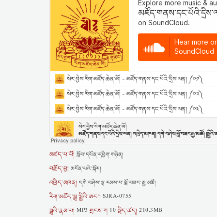
མཛད་པ་པོ།
སློབ་དཔོན་དབྱིག་གཉེན།
བརྗོད་བྱ།
མངོན་པའི་སྐོར།
འཁྲིད་མཁན།
དགེ་བཤེས་ལྷ་རམས་པ་བློ་བཟང་རྒྱ་མཚོ།
རིག་མཛོད་སྒྲ་སྤྱིའི་ཨང་།
SJRA-0755
སྒྲའི་རྣམ་པ།
གྲངས་ཀ
ལྗིད་ཚད།
MP3
10
210.3MB