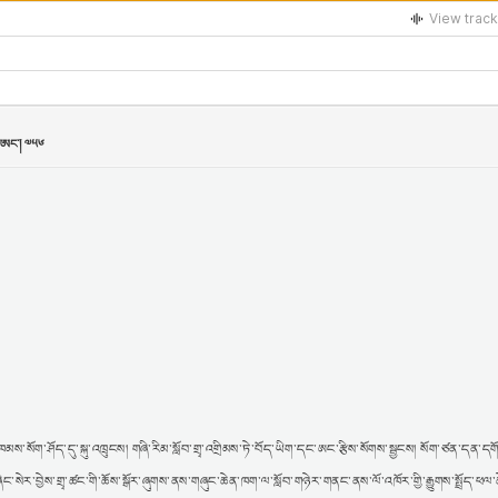
་ཁམས་སོག་ཤོད་དུ་སྐུ་འཁྲུངས། གཞི་རིམ་སློབ་གྲྭ་འགྲིམས་ཏེ་བོད་ཡིག་དང་ཨང་རྩིས་སོགས་སྦྱངས། སོག་ཙན་དན་དགོ
ང་སེར་བྱེས་གྲྭ་ཚང་གི་ཆོས་སྒོར་ཞུགས་ནས་གཞུང་ཆེན་ཁག་ལ་སློབ་གཉེར་གནང་ནས་ལོ་འཁོར་གྱི་རྒྱུགས་སྤྲོད་ཕལ་ཆེ