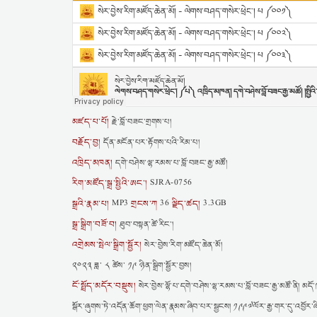
མཛད་པ་པོ།
རྗེ་བློ་བཟང་གྲགས་པ།
བརྗོད་བྱ།
དོན་མངོན་པར་རྟོགས་པའི་རིམ་པ།
འཁྲིད་མཁན།
དགེ་བཤེས་ལྷ་རམས་པ་བློ་བཟང་རྒྱ་མཚོ།
རིག་མཛོད་སྒྲ་སྤྱིའི་ཨང་།
SJRA-0756
སྒྲའི་རྣམ་པ།
གྲངས་ཀ
ལྗིད་ཚད།
MP3
36
3.3GB
སྒྲ་སྒྲིག་བཟོ་བ།
ཐུབ་བསྟན་ཚེ་རིང་།
འགྲེམས་སྤེལ་སྒྲིག་སྦྱོར།
སེར་བྱེས་རིག་མཛོད་ཆེན་མོ།
༢༠༢༣ ཟླ་ ༨ ཚེས་ ༡༩ ཉིན་སྒྲིག་སྦྱོར་བྱས།
ངོ་སྤྲོད་མདོར་བསྡུས།
སེར་བྱེས་ལྷོ་པ་དགེ་བཤེས་ལྷ་རམས་པ་བློ་བཟང་རྒྱ་མཚོ་ནི། མདོ
སྒོར་ཞུགས་ཏེ་འདོན་ཆོག་ཕྱག་ལེན་རྣམས་ཞིབ་པར་སྦྱངས། ༡༩༩༧ལོར་རྒྱ་གར་དུ་འབྱོར་ཞི