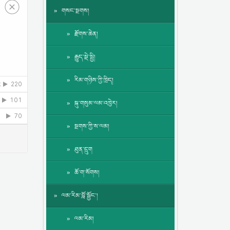
གསང་སྔགས།
རྫོགས་ཆེན།
རྒྱུད་སྡེ་སྤྱི།
རིམ་གཉིས་ཀྱི་ཁྲིད།
སྐུ་གསུམ་ལམ་འཁྱེར།
སྔགས་ཀྱི་ས་ལམ།
ཐུན་དྲུག
ཆོ་ག་སོགས།
ལམ་རིམ་བློ་སྦྱོང་།
ལམ་རིམ།