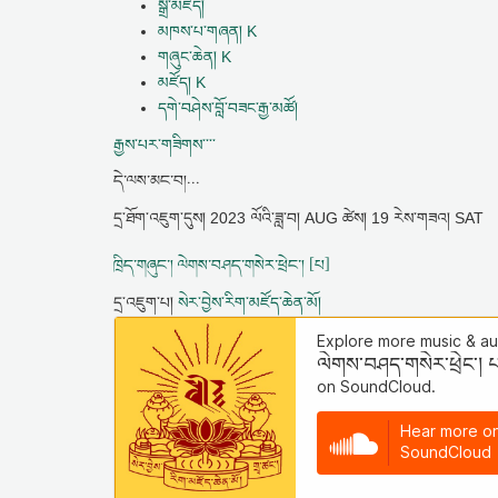
སྒྲ་མཛོད།
མཁས་པ་གཞན། K
གཞུང་ཆེན། K
མཛོད། K
དགེ་བཤེས་བློ་བཟང་རྒྱ་མཚོ།
རྒྱས་པར་གཟིགས་་་་
དེ་ལས་མང་བ།...
དྲ་ཐོག་འཇུག་དུས།
2023 ལོའི་ཟླ་བ། AUG ཚེས། 19 རེས་གཟའ། SAT
ཁྲིད་གཞུང་། ལེགས་བཤད་གསེར་ཕྲེང་། [པ]
དྲ་འཇུག་པ།
སེར་བྱེས་རིག་མཛོད་ཆེན་མོ།