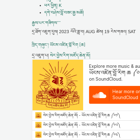
ཕར་ཕྱིན། K
དགེ་བཤེས་བློ་བཟང་རྒྱ་མཚོ།
རྒྱས་པར་གཟིགས་་་་
དྲ་ཐོག་འཇུག་དུས།
2023 ལོའི་ཟླ་བ། AUG ཚེས། 19 རེས་གཟའ། SAT
ཁྲིད་གཞུང་། ཡོངས་འཛིན་བློ་རིག [ཆ]
དྲ་འཇུག་པ།
སེར་བྱེས་རིག་མཛོད་ཆེན་མོ།