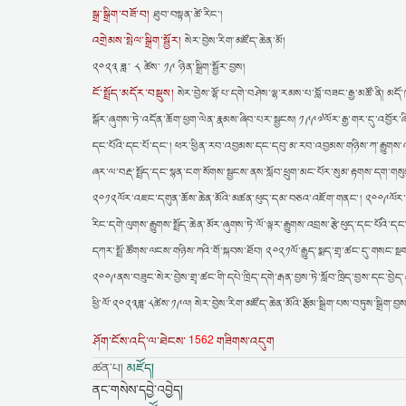
སྒྲ་སྒྲིག་བཟོ་བ།
ཐུབ་བསྟན་ཚེ་རིང་།
འགྲེམས་སྤེལ་སྒྲིག་སྦྱོར།
སེར་བྱེས་རིག་མཛོད་ཆེན་མོ།
༢༠༢༣ ཟླ་ ༨ ཚེས་ ༡༩ ཉིན་སྒྲིག་སྦྱོར་བྱས།
ངོ་སྤྲོད་མདོར་བསྡུས།
སེར་བྱེས་ལྷོ་པ་དགེ་བཤེས་ལྷ་རམས་པ་བློ་བཟང་རྒྱ་མཚོ་ནི། མདོ
སྒོར་ཞུགས་ཏེ་འདོན་ཆོག་ཕྱག་ལེན་རྣམས་ཞིབ་པར་སྦྱངས། ༡༩༩༧ལོར་རྒྱ་གར་དུ་འབྱོར་ཞི
དང་པོའི་དང་པོ་དང་། ཕར་ཕྱིན་རབ་འབྱམས་དང་དབུ་མ་རབ་འབྱམས་གཉིས་ཀ་རྒྱུགས་འ
ཞར་ལ་བརྡ་སྤྲོད་དང་སྙན་ངག་སོགས་སྦྱངས་ནས་སློབ་ཕྲུག་མང་པོར་སུམ་རྟགས་དག་གས
༢༠༡༢ལོར་འཇང་དགུན་ཆོས་ཆེན་མོའི་མཚན་ཕུད་དམ་བཅའ་འཇོག་གནང་། ༢༠༠༩ལོར་༸སྐྱབས་
རིང་དགེ་ལུགས་རྒྱུགས་སྤྲོད་ཆེན་མོར་ཞུགས་ཏེ་ལོ་ལྟར་རྒྱུགས་འབྲས་རྩེ་ཕུད་དང
དཀར་སྤྲོ་ཚོགས་ལངས་གཉིས་ཀའི་གོ་སྐབས་ཐོབ། ༢༠༢༡ལོ་རྒྱུད་སྨད་གྲྭ་ཚང་དུ་གསང་སྔག
༢༠༠༩ནས་བཟུང་སེར་བྱེས་གྲྭ་ཚང་གི་དཔེ་ཁྲིད་དགེ་རྒན་བྱས་ཏེ་སློབ་ཁྲིད་བྱས་དང་བྱེད་
ཕྱི་ལོ་༢༠༢༣ཟླ་༨ཚེས་༡༩ལ། སེར་བྱེས་རིག་མཛོད་ཆེན་མོའི་རྩོམ་སྒྲིག་པས་བཏུས་སྒྲིག་བྱས
1562
ཤོག་ངོས་འདི་ལ་ཐེངས་
གཟིགས་འདུག
ཚན་པ།
མཛོད།
ནང་གསེས་དབྱེ་འབྱེད།