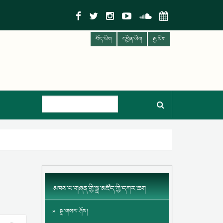
བོད་ཡིག
དབྱིན་ཡིག
རྒྱ་ཡིག
མཁས་པ་གཞན་གྱི་སྒྲ་མཛོད་ཀྱི་དཀར་ཆག
སྒྲ་གསར་ཤོས།