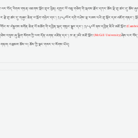
་ལར་བོད་རིགས་གཏན་འཇགས་སློབ་གྲྭར་ཕྱིན། དགུང་ལོ་བཅུ་གཅིག་གི་སྐབས་རྫོང་དཀར་ཆོས་སྡེ་གྲྭ་ཚང་དུ་ཆོས་ཞུ
་རྩེ་གྲྭ་ཚང་དུ་གཞུང་ཆེན་ལ་སློབ་གཉེར་དང་། ༡༩༨༩ལོར་དགེ་བཤེས་ལྷ་རམས་པའི་གྲྭ་སྐོར་དམ་འཇོག་གནང་། སློབ
་ས་༧སྐྱབས་མགོན་ཆེན་པོ་མཆོག་གི་དབྱིན་སྐད་གསུང་སྒྱུར་དང་། ༡༩༨༩ལོ་ནས་དབྱིན་ཇིའི་མཐོ་སློབ་
(Cambri
གཅེས་བཏུས་ཞུ་སྒྲིག་སོགས་ཀྱི་ལས་དོན་འགན་འཛིན་དང་། ཁ་ན་ཌའི་མཐོ་སློབ་
ཞེས་པར་བོད་ཀ
(McGill University)
་གནས། བརྩམས་ཆོས་ལ། ཆོས་ཀྱི་སྣང་གསར་པ་སོགས་ཡོད།