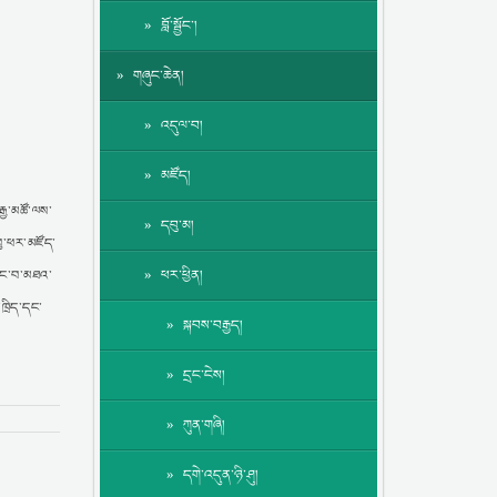
བློ་སྦྱོང་།
གཞུང་ཆེན།
འདུལ་བ།
མཛོད།
རྒྱ་མཚོ་ལས་
དབུ་མ།
བུ་ཕར་མཛོད་
ཕར་ཕྱིན།
སྣང་བ་མཐའ་
ཁྲིད་དང་
སྐབས་བརྒྱད།
དྲང་ངེས།
ཀུན་གཞི།
དགེ་འདུན་ཉི་ཤུ།