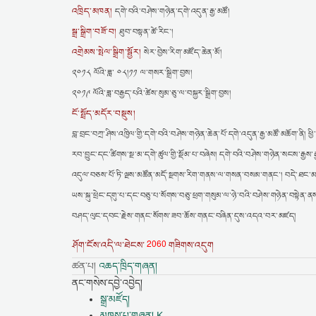
འཁྲིད་མཁན།
དགེ་བའི་བཤེས་གཉེན་དགེ་འདུན་རྒྱ་མཚོ།
སྒྲ་སྒྲིག་བཟོ་བ།
ཐུབ་བསྟན་ཚེ་རིང་།
འགྲེམས་སྤེལ་སྒྲིག་སྦྱོར།
སེར་བྱེས་རིག་མཛོད་ཆེན་མོ།
༢༠༡༨ ལོའི་ཟླ་ ༠༨།༡༡ ལ་གསར་སྒྲིག་བྱས།
༢༠༡༩ ལོའི་ཟླ་བརྒྱད་པའི་ཚེས་སུམ་ཅུ་ལ་བསྐྱར་སྒྲིག་བྱས།
ངོ་སྤྲོད་མདོར་བསྡུས།
བླ་བྲང་བཀྲ་ཤིས་འཁྱིལ་གྱི་དགེ་བའི་བཤེས་གཉེན་ཆེན་པོ་དགེ་འདུན་རྒྱ་མཚོ་མཆོག་ནི། ཕྱ
རབ་བྱུང་དང་ཚིགས་སྔ་མ་དགེ་ཚུལ་གྱི་སྡོམ་པ་བཞེས། དགེ་བའི་བཤེས་གཉེན་སངས་རྒྱས་
འདུལ་བཅས་པོ་ཏི་ལྔས་མཚོན་མདོ་སྔགས་རིག་གནས་ལ་གསན་བསམ་གནང་། བདེ་ཐང་མཁན་ཆ
ཡས་སྐུ་ཕྲེང་དགུ་པ་དང་བཅུ་པ་སོགས་བཅུ་ཕྲག་གསུམ་ལ་ཉེ་བའི་བཤེས་གཉེན་བསྟེན
བཤད་ལུང་དབང་རྗེས་གནང་སོགས་ཟབ་ཆོས་གནང་བཞིན་དུས་འདའ་བར་མཛད།
2060
ཤོག་ངོས་འདི་ལ་ཐེངས་
གཟིགས་འདུག
ཚན་པ།
འཆད་ཁྲིད་གཞན།
ནང་གསེས་དབྱེ་འབྱེད།
སྒྲ་མཛོད།
མཁས་པ་གཞན། K