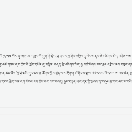
ི་ལོ་༡༩༣༢ ལོར་སྐུ་འཁྲུངས། དགུང་ལོ་དྲུག་གི་སྟེང་བླ་བྲང་བཀྲ་ཤིས་འཁྱིལ་དུ་ཕེབས་ནས་རྗེ་འཇིགས་མེད་འཕྲིན་ལས་
རྒྱ་མཚོ་གནས་དང་ཀློག་གི་སློབ་དཔོན་དུ་བསྟེན། གཞན་རྗེ་འཇིགས་མེད་རྒྱ་མཚོ་སོགས་ལས་རྣམ་འགྲེལ་ནས་བཟུང་ད
ེན་ཆོས་ཀྱི་ཉི་མའི་དྲུང་ནས་ལྔ་ཚོགས་ཀྱི་བསྙེན་པར་རྫོགས། ༧གོང་ས་རྒྱལ་བའི་དབང་པོ་དང་། ༧ པཎ་ཆེན་
་ནས་དབང་ཁྲིད་མན་ངག་སོགས་ཟབ་ཆོས་གང་མང་གསན། རྒྱལ་བསྟན་ཡང་དར་གྱི་སྐབས་སུ་གདུལ་བྱ་གང་མང་ལ་དཔེ་