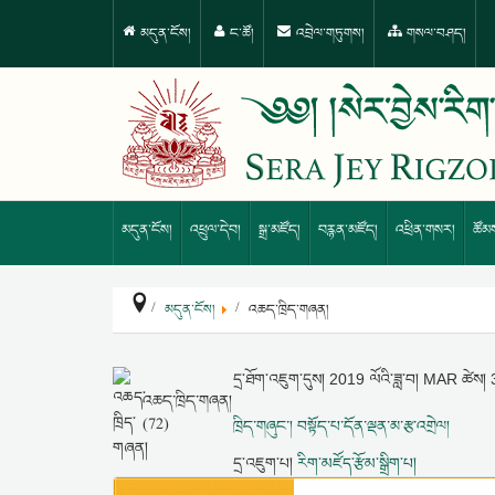
མདུན་ངོས།
ང་ཚོ།
འབྲེལ་གཏུགས།
གསལ་བཤད།
མདུན་ངོས།
འཕྲུལ་དེབ།
སྒྲ་མཛོད།
བརྙན་མཛོད།
འཕྲིན་གསར།
ཚོམ
མདུན་ངོས།
འཆད་ཁྲིད་གཞན།
དྲ་ཐོག་འཇུག་དུས།
2019 ལོའི་ཟླ་བ། MAR ཚེས།
འཆད་ཁྲིད་གཞན།
(72)
ཁྲིད་གཞུང་། བསྟོད་པ་དོན་ལྡན་མ་རྩ་འགྲེལ།
དྲ་འཇུག་པ།
རིག་མཛོད་རྩོམ་སྒྲིག་པ།