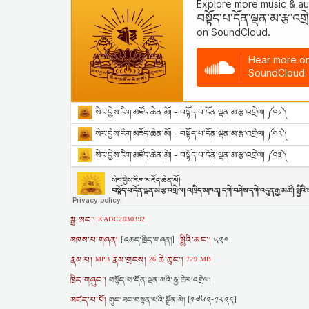
སྒྲ་ཨང་།
KADC2030392
མཁས་པ་གཞན།
སྤྱིའི་ཨང་།
[འཆད་ཁྲིད་གཞན།]
༥༢༠
རྣམ་པ།
རྣམ་གྲངས།
ཆེ་ཆུང་།
MP3
26
729 MB
ཁྲིད་གཞུང་།
བསྟོད་པ་དོན་ལྡན་མའི་རྒྱ་ཆེར་འགྲེལ།
མཛད་པ་པོ།
གུང་ཐང་བསྟན་པའི་སྒྲོན་མེ། [༡༧༦༢-༡༨༢༣]