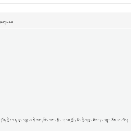
ོན་གྱི་འགན་ཁུར་བསྐྱངས་ཏེ་འཆད་ཁྲིད་གནང་མྱོང་ལ། བརྡ་སྤྲོད་སྐོར་གྱི་གསུང་རྩོམ་དང་བསྒྱུར་རྩོམ་ཡང་ཡོད།