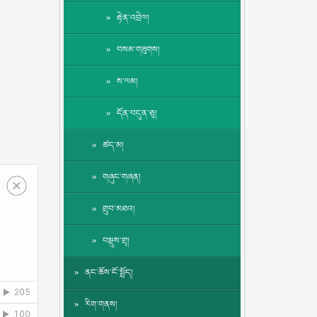
རྟེན་འབྲེལ།
བསམ་གཟུགས།
ས་ལམ།
དོན་བདུན་ཅུ།
ཚད་མ།
གཞུང་གཞན།
གྲུབ་མཐའ།
བསྡུས་གྲྭ།
ནང་ཆོས་ངོ་སྤྲོད།
རིག་གནས།