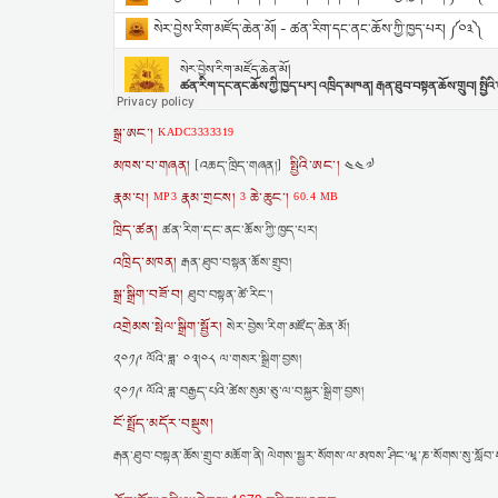
སྒྲ་ཨང་།
KADC3333319
མཁས་པ་གཞན།
སྤྱིའི་ཨང་།
[འཆད་ཁྲིད་གཞན།]
༤༤༧
རྣམ་པ།
རྣམ་གྲངས།
ཆེ་ཆུང་།
MP3
3
60.4 MB
ཁྲིད་ཚན།
ཚན་རིག་དང་ནང་ཆོས་ཀྱི་ཁྱད་པར།
འཁྲིད་མཁན།
རྒན་ཐུབ་བསྟན་ཆོས་གྲུབ།
སྒྲ་སྒྲིག་བཟོ་བ།
ཐུབ་བསྟན་ཚེ་རིང་།
འགྲེམས་སྤེལ་སྒྲིག་སྦྱོར།
སེར་བྱེས་རིག་མཛོད་ཆེན་མོ།
༢༠༡༩ ལོའི་ཟླ་ ༠༣།༠༨ ལ་གསར་སྒྲིག་བྱས།
༢༠༡༩ ལོའི་ཟླ་བརྒྱད་པའི་ཚེས་སུམ་ཅུ་ལ་བསྐྱར་སྒྲིག་བྱས།
ངོ་སྤྲོད་མདོར་བསྡུས།
རྒན་ཐུབ་བསྟན་ཆོས་གྲུབ་མཆོག་ནི། ལེགས་སྦྱར་སོགས་ལ་མཁས་ཤིང་ཝཱ་ཎ་སོགས་སུ་སློབ་དཔ