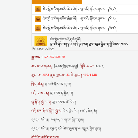
སྒྲ་ཨང་།
KADC2050320
མཁས་པ་གཞན།
སྤྱིའི་ཨང་།
[འཆད་ཁྲིད་གཞན།]
༤༤༨
རྣམ་པ།
རྣམ་གྲངས།
ཆེ་ཆུང་།
MP3
33
480.4 MB
ཁྲིད་ཚན།
ལྟ་བའི་སྐོར་བཤད་པ།
འཁྲིད་མཁན།
ཐུབ་བསྟན་སྦྱིན་པ།
སྒྲ་སྒྲིག་སྦྱོར་བ།
ཐུབ་བསྟན་ཚེ་རིང་།
འགྲེམས་སྤེལ་སྒྲིག་སྦྱོར།
སེར་བྱེས་རིག་མཛོད་ཆེན་མོ།
༢༠༡༩ ལོའི་ཟླ་ ༠༣།༠༨ ལ་གསར་སྒྲིག་བྱས།
༢༠༡༩ ལོའི་ཟླ་བརྒྱད་པའི་ཚེས་སུམ་ཅུ་ལ་བསྐྱར་སྒྲིག་བྱས།
ངོ་སྤྲོད་མདོར་བསྡུས།