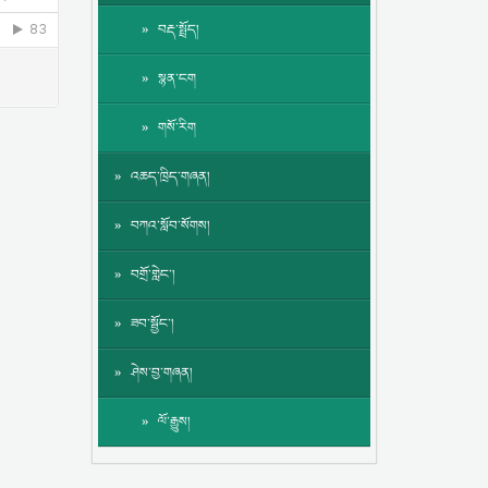
བརྡ་སྤྲོད།
སྙན་ངག
གསོ་རིག
འཆད་ཁྲིད་གཞན།
བཀའ་སློབ་སོགས།
བགྲོ་གླེང་།
ཟབ་སྦྱོང་།
ཤེས་བྱ་གཞན།
ལོ་རྒྱུས།