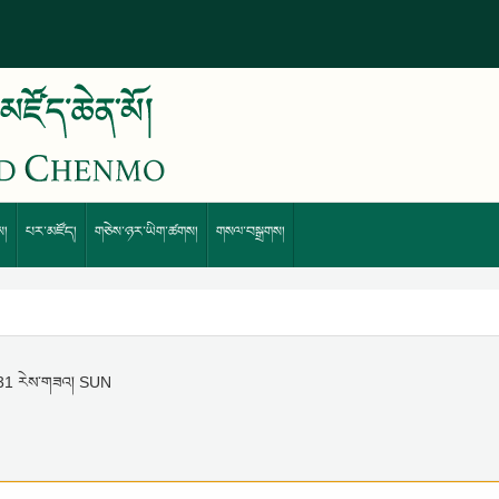
ས།
པར་མཛོད།
གཅེས་ཉར་ཡིག་ཚགས།
གསལ་བསྒྲགས།
 31 རེས་གཟའ། SUN