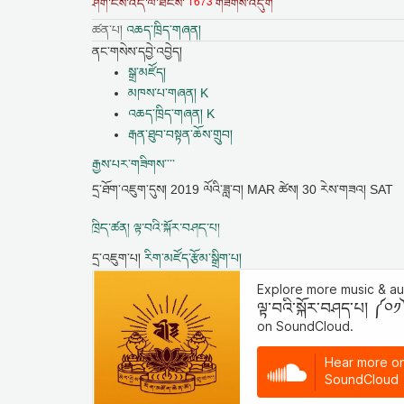
1673
ཤོག་ངོས་འདི་ལ་ཐེངས་
གཟིགས་འདུག
ཚན་པ།
འཆད་ཁྲིད་གཞན།
ནང་གསེས་དབྱེ་འབྱེད།
སྒྲ་མཛོད།
མཁས་པ་གཞན། K
འཆད་ཁྲིད་གཞན། K
རྒན་ཐུབ་བསྟན་ཆོས་གྲུབ།
རྒྱས་པར་གཟིགས་་་་
དྲ་ཐོག་འཇུག་དུས།
2019 ལོའི་ཟླ་བ། MAR ཚེས། 30 རེས་གཟའ། SAT
ཁྲིད་ཚན། ལྟ་བའི་སྐོར་བཤད་པ།
དྲ་འཇུག་པ།
རིག་མཛོད་རྩོམ་སྒྲིག་པ།