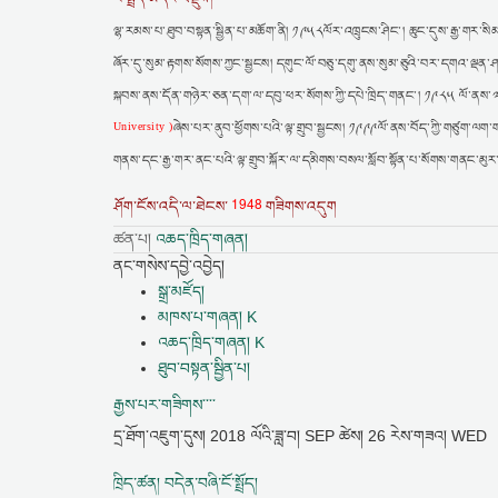
ལྷ་རམས་པ་ཐུབ་བསྟན་སྦྱིན་པ་མཆོག་ནི། ༡༩༥༨ལོར་འཁྲུངས་ཤིང་། ཆུང་དུས་རྒྱ་གར་སིམ
ཞོར་དུ་སུམ་རྟགས་སོགས་ཀྱང་སྦྱངས། དགུང་ལོ་བཅུ་དགུ་ནས་སུམ་ཅུའི་བར་དགའ་ལྡན་ཤར
སྐབས་ནས་དོན་གཉེར་ཅན་དག་ལ་དབུ་ཕར་སོགས་ཀྱི་དཔེ་ཁྲིད་གནང་། ༡༩༨༥ ལོ་ནས་༧གོང
ཞེས་པར་ནུབ་ཕྱོགས་པའི་ལྟ་གྲུབ་སྦྱངས། ༡༩༩༩ལོ་ནས་བོད་ཀྱི་གཙུག་ལག་
University )
གནས་དང་རྒྱ་གར་ནང་པའི་ལྟ་གྲུབ་སྐོར་ལ་དམིགས་བསལ་སློབ་སྟོན་པ་སོགས་གནང་མུར
1948
ཤོག་ངོས་འདི་ལ་ཐེངས་
གཟིགས་འདུག
ཚན་པ།
འཆད་ཁྲིད་གཞན།
ནང་གསེས་དབྱེ་འབྱེད།
སྒྲ་མཛོད།
མཁས་པ་གཞན། K
འཆད་ཁྲིད་གཞན། K
ཐུབ་བསྟན་སྦྱིན་པ།
རྒྱས་པར་གཟིགས་་་་
དྲ་ཐོག་འཇུག་དུས།
2018 ལོའི་ཟླ་བ། SEP ཚེས། 26 རེས་གཟའ། WED
ཁྲིད་ཚན། བདེན་བཞི་ངོ་སྤྲོད།