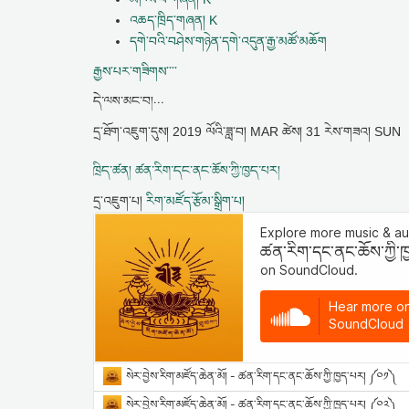
འཆད་ཁྲིད་གཞན། K
དགེ་བའི་བཤེས་གཉེན་དགེ་འདུན་རྒྱ་མཚོ་མཆོག
རྒྱས་པར་གཟིགས་་་་
དེ་ལས་མང་བ།...
དྲ་ཐོག་འཇུག་དུས།
2019 ལོའི་ཟླ་བ། MAR ཚེས། 31 རེས་གཟའ། SUN
ཁྲིད་ཚན། ཚན་རིག་དང་ནང་ཆོས་ཀྱི་ཁྱད་པར།
དྲ་འཇུག་པ།
རིག་མཛོད་རྩོམ་སྒྲིག་པ།