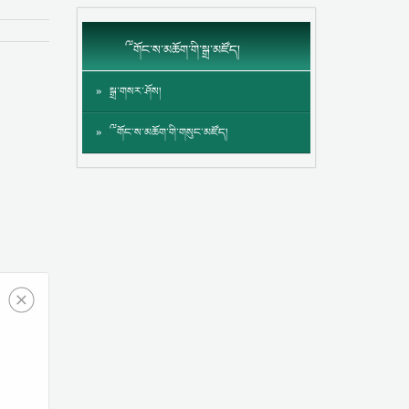
༸གོང་ས་མཆོག་གི་སྒྲ་མཛོད།
སྒྲ་གསར་ཤོས།
༸གོང་ས་མཆོག་གི་གསུང་མཛོད།