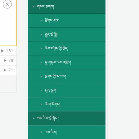
གསང་སྔགས།
རྫོགས་ཆེན།
རྒྱུད་སྡེ་སྤྱི།
རིམ་གཉིས་ཀྱི་ཁྲིད།
སྐུ་གསུམ་ལམ་འཁྱེར།
སྔགས་ཀྱི་ས་ལམ།
ཐུན་དྲུག
ཆོ་ག་སོགས།
ལམ་རིམ་བློ་སྦྱོང་།
ལམ་རིམ།