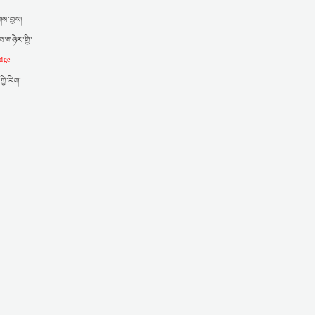
གས་བྱས།
་གཉེར་གྱི་
dge
ྱི་རིག་