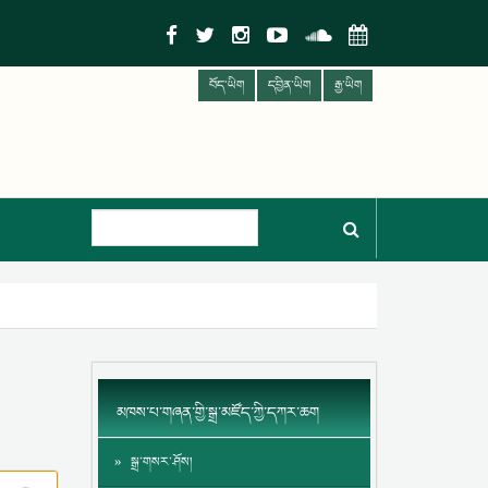
བོད་ཡིག
དབྱིན་ཡིག
རྒྱ་ཡིག
མཁས་པ་གཞན་གྱི་སྒྲ་མཛོད་ཀྱི་དཀར་ཆག
སྒྲ་གསར་ཤོས།