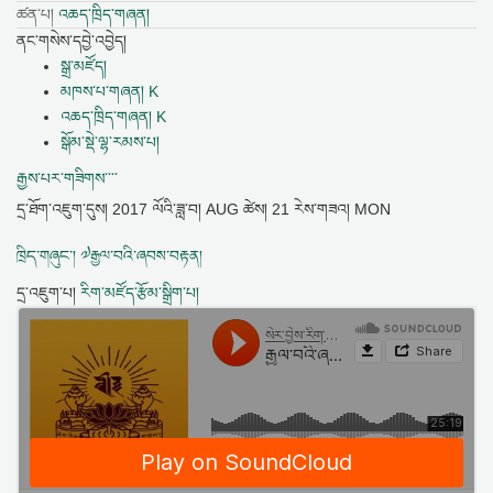
ཚན་པ།
འཆད་ཁྲིད་གཞན།
ནང་གསེས་དབྱེ་འབྱེད།
སྒྲ་མཛོད།
མཁས་པ་གཞན། K
འཆད་ཁྲིད་གཞན། K
སྒོམ་སྡེ་ལྷ་རམས་པ།
རྒྱས་པར་གཟིགས་་་་
དྲ་ཐོག་འཇུག་དུས།
2017 ལོའི་ཟླ་བ། AUG ཚེས། 21 རེས་གཟའ། MON
ཁྲིད་གཞུང་། ༧རྒྱལ་བའི་ཞབས་བརྟན།
དྲ་འཇུག་པ།
རིག་མཛོད་རྩོམ་སྒྲིག་པ།