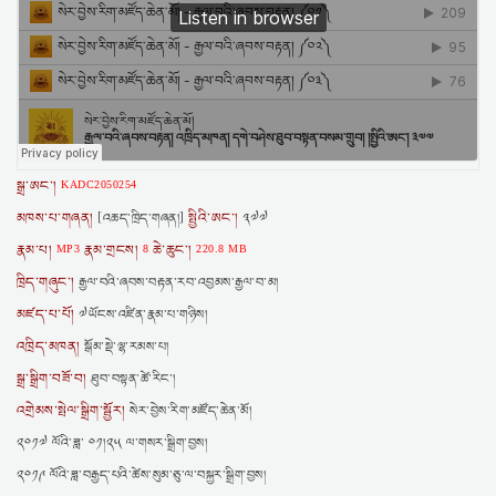
སྒྲ་ཨང་།
KADC2050254
མཁས་པ་གཞན།
སྤྱིའི་ཨང་།
[འཆད་ཁྲིད་གཞན།]
༣༧༧
རྣམ་པ།
རྣམ་གྲངས།
ཆེ་ཆུང་།
MP3
8
220.8 MB
ཁྲིད་གཞུང་།
རྒྱལ་བའི་ཞབས་བརྟན་རབ་འབྱམས་རྒྱལ་བ་མ།
མཛད་པ་པོ།
༧ཡོངས་འཛིན་རྣམ་པ་གཉིས།
འཁྲིད་མཁན།
སྒོམ་སྡེ་ལྷ་རམས་པ།
སྒྲ་སྒྲིག་བཟོ་བ།
ཐུབ་བསྟན་ཚེ་རིང་།
འགྲེམས་སྤེལ་སྒྲིག་སྦྱོར།
སེར་བྱེས་རིག་མཛོད་ཆེན་མོ།
༢༠༡༧ ལོའི་ཟླ་ ༠༡།༢༥ ལ་གསར་སྒྲིག་བྱས།
༢༠༡༩ ལོའི་ཟླ་བརྒྱད་པའི་ཚེས་སུམ་ཅུ་ལ་བསྐྱར་སྒྲིག་བྱས།