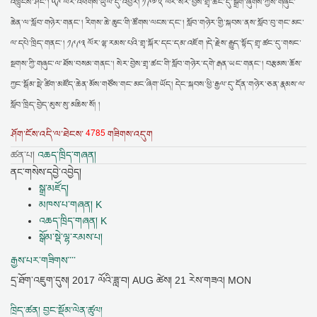
འཁྲུངས་ཤིང་། ༥༩ ལོར་འཕགས་ཡུལ་དུ་འབྱོར། ༡༩༧༢ ལོར་སེར་བྱེས་གྲྭ་ཚང་དུ་སྒྲིག་ཞུགས་ཀྱིས་གཞུང་
ཆེན་ལ་སློབ་གཉེར་གནང་། རིགས་ཆེ་ཆུང་གི་ཚོགས་ལངས་དང་། སློབ་གཉེར་གྱི་སྐབས་ནས་སློབ་བུ་གང་མང་
ལ་དཔེ་ཁྲིད་གནང་། ༡༩༩༣ ལོར་ལྷ་རམས་པའི་གྲྭ་སྐོར་དང་དམ་འཇོག །དེ་རྗེས་རྒྱུད་སྟོད་གྲྭ་ཚང་དུ་གསང་
སྔགས་ཀྱི་གཞུང་ལ་ཐོས་བསམ་གནང་། སེར་བྱེས་གྲྭ་ཚང་གི་སློབ་གཉེར་དགེ་རྒན་ཡང་གནང་། བརྩམས་ཆོས་
ཀྱང་སྒོམ་སྡེ་ཚིག་མཛོད་ཆེན་མོས་གཙོས་གང་མང་ཞིག་ཡོད། དེང་སྐབས་ཕྱི་རྒྱལ་དུ་དོན་གཉེར་ཅན་རྣམས་ལ་
སློབ་ཁྲིད་བྱེད་མུས་སུ་མཆིས་སོ། །
4785
ཤོག་ངོས་འདི་ལ་ཐེངས་
གཟིགས་འདུག
ཚན་པ།
འཆད་ཁྲིད་གཞན།
ནང་གསེས་དབྱེ་འབྱེད།
སྒྲ་མཛོད།
མཁས་པ་གཞན། K
འཆད་ཁྲིད་གཞན། K
སྒོམ་སྡེ་ལྷ་རམས་པ།
རྒྱས་པར་གཟིགས་་་་
དྲ་ཐོག་འཇུག་དུས།
2017 ལོའི་ཟླ་བ། AUG ཚེས། 21 རེས་གཟའ། MON
ཁྲིད་ཚན། བྱང་སྡོམ་ལེན་ཚུལ།