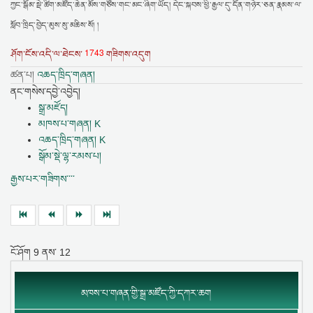
ཀྱང་སྒོམ་སྡེ་ཚིག་མཛོད་ཆེན་མོས་གཙོས་གང་མང་ཞིག་ཡོད། དེང་སྐབས་ཕྱི་རྒྱལ་དུ་དོན་གཉེར་ཅན་རྣམས་ལ་
སློབ་ཁྲིད་བྱེད་མུས་སུ་མཆིས་སོ། །
1743
ཤོག་ངོས་འདི་ལ་ཐེངས་
གཟིགས་འདུག
ཚན་པ།
འཆད་ཁྲིད་གཞན།
ནང་གསེས་དབྱེ་འབྱེད།
སྒྲ་མཛོད།
མཁས་པ་གཞན། K
འཆད་ཁྲིད་གཞན། K
སྒོམ་སྡེ་ལྷ་རམས་པ།
རྒྱས་པར་གཟིགས་་་་
ངོ་ཤོག
9
ནས་
12
མཁས་པ་གཞན་གྱི་སྒྲ་མཛོད་ཀྱི་དཀར་ཆག