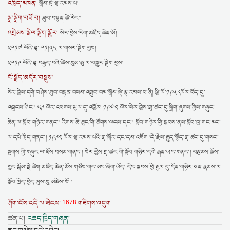
འཁྲིད་མཁན།
སྒོམ་སྡེ་ལྷ་རམས་པ།
སྒྲ་སྒྲིག་བཟོ་བ།
ཐུབ་བསྟན་ཚེ་རིང་།
འགྲེམས་སྤེལ་སྒྲིག་སྦྱོར།
སེར་བྱེས་རིག་མཛོད་ཆེན་མོ།
༢༠༡༧ ལོའི་ཟླ་ ༠༡།༢༥ ལ་གསར་སྒྲིག་བྱས།
༢༠༡༩ ལོའི་ཟླ་བརྒྱད་པའི་ཚེས་སུམ་ཅུ་ལ་བསྐྱར་སྒྲིག་བྱས།
ངོ་སྤྲོད་མདོར་བསྡུས།
སེར་བྱེས་དགེ་བཤེས་ཐུབ་བསྟན་བསམ་འགྲུབ་བམ་སྒོམ་སྡེ་ལྷ་རམས་པ་ནི། ཕྱི་ལོ་༡༩༥༨ལོར་བོད་དུ་
འཁྲུངས་ཤིང་། ༥༩ ལོར་འཕགས་ཡུལ་དུ་འབྱོར། ༡༩༧༢ ལོར་སེར་བྱེས་གྲྭ་ཚང་དུ་སྒྲིག་ཞུགས་ཀྱིས་གཞུང་
ཆེན་ལ་སློབ་གཉེར་གནང་། རིགས་ཆེ་ཆུང་གི་ཚོགས་ལངས་དང་། སློབ་གཉེར་གྱི་སྐབས་ནས་སློབ་བུ་གང་མང་
ལ་དཔེ་ཁྲིད་གནང་། ༡༩༩༣ ལོར་ལྷ་རམས་པའི་གྲྭ་སྐོར་དང་དམ་འཇོག །དེ་རྗེས་རྒྱུད་སྟོད་གྲྭ་ཚང་དུ་གསང་
སྔགས་ཀྱི་གཞུང་ལ་ཐོས་བསམ་གནང་། སེར་བྱེས་གྲྭ་ཚང་གི་སློབ་གཉེར་དགེ་རྒན་ཡང་གནང་། བརྩམས་ཆོས་
ཀྱང་སྒོམ་སྡེ་ཚིག་མཛོད་ཆེན་མོས་གཙོས་གང་མང་ཞིག་ཡོད། དེང་སྐབས་ཕྱི་རྒྱལ་དུ་དོན་གཉེར་ཅན་རྣམས་ལ་
སློབ་ཁྲིད་བྱེད་མུས་སུ་མཆིས་སོ། །
1678
ཤོག་ངོས་འདི་ལ་ཐེངས་
གཟིགས་འདུག
ཚན་པ།
འཆད་ཁྲིད་གཞན།