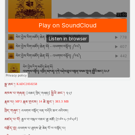
སྒྲ་ཨང་།
KADC2050258
མཁས་པ་གཞན།
སྤྱིའི་ཨང་།
[འཆད་ཁྲིད་གཞན།]
༣༨༡
རྣམ་པ།
རྣམ་གྲངས།
ཆེ་ཆུང་།
MP3
14
383.3 MB
ཁྲིད་གཞུང་།
འཕགས་བསྟོད་ཕན་བདེའི་ཆར་འབེབས།
མཛད་པ་པོ།
རྒྱལ་བ་བསྐལ་བཟང་རྒྱ་མཚོ། [༡༧༠༨-༡༧༥༧]
བརྗོད་བྱ།
འཕགས་པ་ཐུགས་རྗེ་ཆེན་པོ་ལ་བསྟོད་པ།