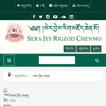
མདུན་ངོས།
ང་ཚོ།
འབྲེལ་གཏུགས།
གསལ་བཤད།
བོད་ཡིག
དབྱིན་ཡིག
རྒྱ་ཡིག
≡
མདུན་ངོས།
འཆད་ཁྲིད་གཞན།
འཆད་ཁྲིད་གཞན།
(72)