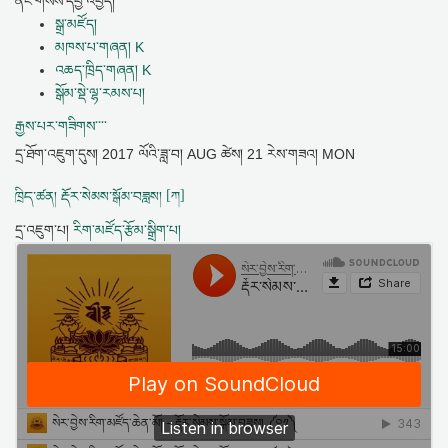
ནང་གསེས་དབྱེ་འབྱེད།
སྒྲ་མཛོད།
མཁས་པ་གཞན། K
འཆད་ཁྲིད་གཞན། K
སྒོམ་སྡེ་ལྷ་རམས་པ།
རྒྱས་པར་གཟིགས་་་་
དྲ་ཐོག་འཇུག་དུས།
2017 ལོའི་ཟླ་བ། AUG ཚེས། 21 རེས་གཟའ། MON
ཁྲིད་ཚན། རྡོར་སེམས་སྒོམ་བཟླས། [ཀ]
དྲ་འཇུག་པ།
རིག་མཛོད་རྩོམ་སྒྲིག་པ།