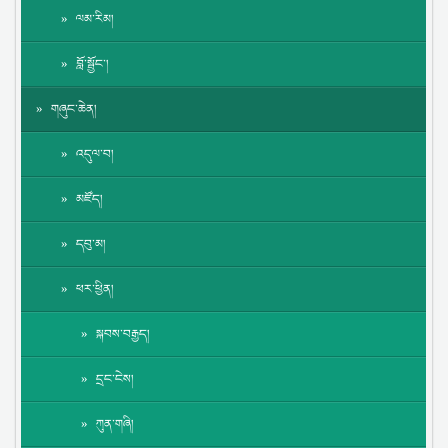
ལམ་རིམ།
བློ་སྦྱོང་།
གཞུང་ཆེན།
འདུལ་བ།
མཛོད།
དབུ་མ།
ཕར་ཕྱིན།
སྐབས་བརྒྱད།
དྲང་ངེས།
ཀུན་གཞི།