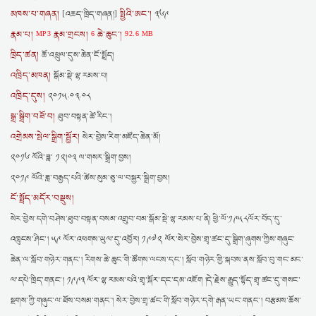
མཁས་པ་གཞན།
སྤྱིའི་ཨང་།
[འཆད་ཁྲིད་གཞན།]
༣༦༩
རྣམ་པ།
རྣམ་གྲངས།
ཆེ་ཆུང་།
MP3
6
92.6 MB
ཁྲིད་ཚན།
ཆོ་འཕྲུལ་དུས་ཆེན་ངོ་སྤྲོད།
འཁྲིད་མཁན།
སྒོམ་སྡེ་ལྷ་རམས་པ།
འཁྲིད་དུས།
༢༠༡༥.༠༣.༠༨
སྒྲ་སྒྲིག་བཟོ་བ།
ཐུབ་བསྟན་ཚེ་རིང་།
འགྲེམས་སྤེལ་སྒྲིག་སྦྱོར།
སེར་བྱེས་རིག་མཛོད་ཆེན་མོ།
༢༠༡༦ ལོའི་ཟླ་ ༡༢།༠༣ ལ་གསར་སྒྲིག་བྱས།
༢༠༡༩ ལོའི་ཟླ་བརྒྱད་པའི་ཚེས་སུམ་ཅུ་ལ་བསྐྱར་སྒྲིག་བྱས།
ངོ་སྤྲོད་མདོར་བསྡུས།
སེར་བྱེས་དགེ་བཤེས་ཐུབ་བསྟན་བསམ་འགྲུབ་བམ་སྒོམ་སྡེ་ལྷ་རམས་པ་ནི། ཕྱི་ལོ་༡༩༥༨ལོར་བོད་དུ་
འཁྲུངས་ཤིང་། ༥༩ ལོར་འཕགས་ཡུལ་དུ་འབྱོར། ༡༩༧༢ ལོར་སེར་བྱེས་གྲྭ་ཚང་དུ་སྒྲིག་ཞུགས་ཀྱིས་གཞུང་
ཆེན་ལ་སློབ་གཉེར་གནང་། རིགས་ཆེ་ཆུང་གི་ཚོགས་ལངས་དང་། སློབ་གཉེར་གྱི་སྐབས་ནས་སློབ་བུ་གང་མང་
ལ་དཔེ་ཁྲིད་གནང་། ༡༩༩༣ ལོར་ལྷ་རམས་པའི་གྲྭ་སྐོར་དང་དམ་འཇོག །དེ་རྗེས་རྒྱུད་སྟོད་གྲྭ་ཚང་དུ་གསང་
སྔགས་ཀྱི་གཞུང་ལ་ཐོས་བསམ་གནང་། སེར་བྱེས་གྲྭ་ཚང་གི་སློབ་གཉེར་དགེ་རྒན་ཡང་གནང་། བརྩམས་ཆོས་