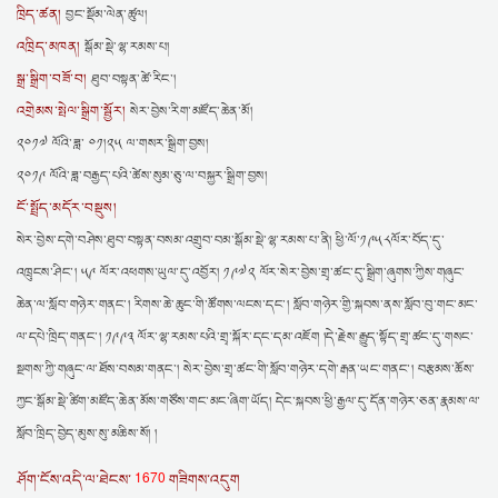
ཁྲིད་ཚན།
བྱང་སྡོམ་ལེན་ཚུལ།
འཁྲིད་མཁན།
སྒོམ་སྡེ་ལྷ་རམས་པ།
སྒྲ་སྒྲིག་བཟོ་བ།
ཐུབ་བསྟན་ཚེ་རིང་།
འགྲེམས་སྤེལ་སྒྲིག་སྦྱོར།
སེར་བྱེས་རིག་མཛོད་ཆེན་མོ།
༢༠༡༧ ལོའི་ཟླ་ ༠༡།༢༥ ལ་གསར་སྒྲིག་བྱས།
༢༠༡༩ ལོའི་ཟླ་བརྒྱད་པའི་ཚེས་སུམ་ཅུ་ལ་བསྐྱར་སྒྲིག་བྱས།
ངོ་སྤྲོད་མདོར་བསྡུས།
སེར་བྱེས་དགེ་བཤེས་ཐུབ་བསྟན་བསམ་འགྲུབ་བམ་སྒོམ་སྡེ་ལྷ་རམས་པ་ནི། ཕྱི་ལོ་༡༩༥༨ལོར་བོད་དུ་
འཁྲུངས་ཤིང་། ༥༩ ལོར་འཕགས་ཡུལ་དུ་འབྱོར། ༡༩༧༢ ལོར་སེར་བྱེས་གྲྭ་ཚང་དུ་སྒྲིག་ཞུགས་ཀྱིས་གཞུང་
ཆེན་ལ་སློབ་གཉེར་གནང་། རིགས་ཆེ་ཆུང་གི་ཚོགས་ལངས་དང་། སློབ་གཉེར་གྱི་སྐབས་ནས་སློབ་བུ་གང་མང་
ལ་དཔེ་ཁྲིད་གནང་། ༡༩༩༣ ལོར་ལྷ་རམས་པའི་གྲྭ་སྐོར་དང་དམ་འཇོག །དེ་རྗེས་རྒྱུད་སྟོད་གྲྭ་ཚང་དུ་གསང་
སྔགས་ཀྱི་གཞུང་ལ་ཐོས་བསམ་གནང་། སེར་བྱེས་གྲྭ་ཚང་གི་སློབ་གཉེར་དགེ་རྒན་ཡང་གནང་། བརྩམས་ཆོས་
ཀྱང་སྒོམ་སྡེ་ཚིག་མཛོད་ཆེན་མོས་གཙོས་གང་མང་ཞིག་ཡོད། དེང་སྐབས་ཕྱི་རྒྱལ་དུ་དོན་གཉེར་ཅན་རྣམས་ལ་
སློབ་ཁྲིད་བྱེད་མུས་སུ་མཆིས་སོ། །
1670
ཤོག་ངོས་འདི་ལ་ཐེངས་
གཟིགས་འདུག