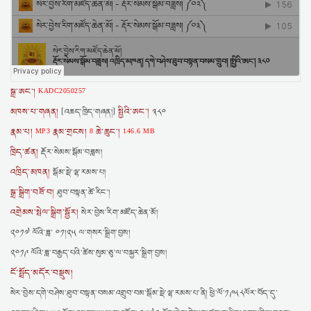
སྒྲ་ཨང་།
KADC2050257
མཁས་པ་གཞན།
སྤྱིའི་ཨང་།
[འཆད་ཁྲིད་གཞན།]
༣༨༠
རྣམ་པ།
རྣམ་གྲངས།
ཆེ་ཆུང་།
MP3
8
146.6 MB
ཁྲིད་ཚན།
རྡོར་སེམས་སྒོམ་བཟླས།
འཁྲིད་མཁན།
སྒོམ་སྡེ་ལྷ་རམས་པ།
སྒྲ་སྒྲིག་བཟོ་བ།
ཐུབ་བསྟན་ཚེ་རིང་།
འགྲེམས་སྤེལ་སྒྲིག་སྦྱོར།
སེར་བྱེས་རིག་མཛོད་ཆེན་མོ།
༢༠༡༧ ལོའི་ཟླ་ ༠༡།༢༥ ལ་གསར་སྒྲིག་བྱས།
༢༠༡༩ ལོའི་ཟླ་བརྒྱད་པའི་ཚེས་སུམ་ཅུ་ལ་བསྐྱར་སྒྲིག་བྱས།
ངོ་སྤྲོད་མདོར་བསྡུས།
སེར་བྱེས་དགེ་བཤེས་ཐུབ་བསྟན་བསམ་འགྲུབ་བམ་སྒོམ་སྡེ་ལྷ་རམས་པ་ནི། ཕྱི་ལོ་༡༩༥༨ལོར་བོད་དུ་