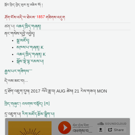
སློབ་ཁྲིད་བྱེད་མུས་སུ་མཆིས་སོ། །
1857
ཤོག་ངོས་འདི་ལ་ཐེངས་
གཟིགས་འདུག
ཚན་པ།
འཆད་ཁྲིད་གཞན།
ནང་གསེས་དབྱེ་འབྱེད།
སྒྲ་མཛོད།
མཁས་པ་གཞན། K
འཆད་ཁྲིད་གཞན། K
སྒོམ་སྡེ་ལྷ་རམས་པ།
རྒྱས་པར་གཟིགས་་་་
དེ་ལས་མང་བ།...
དྲ་ཐོག་འཇུག་དུས།
2017 ལོའི་ཟླ་བ། AUG ཚེས། 21 རེས་གཟའ། MON
ཁྲིད་གཞུང་། འཕགས་བསྟོད། [ཁ]
དྲ་འཇུག་པ།
རིག་མཛོད་རྩོམ་སྒྲིག་པ།