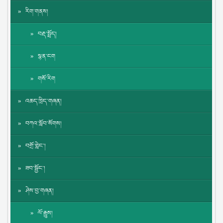
རིག་གནས།
བརྡ་སྤྲོད།
སྙན་ངག
གསོ་རིག
འཆད་ཁྲིད་གཞན།
བཀའ་སློབ་སོགས།
བགྲོ་གླེང་།
ཟབ་སྦྱོང་།
ཤེས་བྱ་གཞན།
ལོ་རྒྱུས།