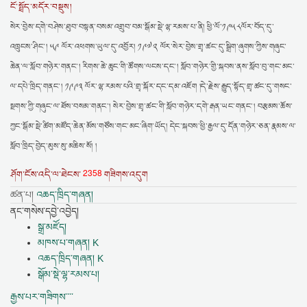
ངོ་སྤྲོད་མདོར་བསྡུས།
སེར་བྱེས་དགེ་བཤེས་ཐུབ་བསྟན་བསམ་འགྲུབ་བམ་སྒོམ་སྡེ་ལྷ་རམས་པ་ནི། ཕྱི་ལོ་༡༩༥༨ལོར་བོད་དུ་
འཁྲུངས་ཤིང་། ༥༩ ལོར་འཕགས་ཡུལ་དུ་འབྱོར། ༡༩༧༢ ལོར་སེར་བྱེས་གྲྭ་ཚང་དུ་སྒྲིག་ཞུགས་ཀྱིས་གཞུང་
ཆེན་ལ་སློབ་གཉེར་གནང་། རིགས་ཆེ་ཆུང་གི་ཚོགས་ལངས་དང་། སློབ་གཉེར་གྱི་སྐབས་ནས་སློབ་བུ་གང་མང་
ལ་དཔེ་ཁྲིད་གནང་། ༡༩༩༣ ལོར་ལྷ་རམས་པའི་གྲྭ་སྐོར་དང་དམ་འཇོག །དེ་རྗེས་རྒྱུད་སྟོད་གྲྭ་ཚང་དུ་གསང་
སྔགས་ཀྱི་གཞུང་ལ་ཐོས་བསམ་གནང་། སེར་བྱེས་གྲྭ་ཚང་གི་སློབ་གཉེར་དགེ་རྒན་ཡང་གནང་། བརྩམས་ཆོས་
ཀྱང་སྒོམ་སྡེ་ཚིག་མཛོད་ཆེན་མོས་གཙོས་གང་མང་ཞིག་ཡོད། དེང་སྐབས་ཕྱི་རྒྱལ་དུ་དོན་གཉེར་ཅན་རྣམས་ལ་
སློབ་ཁྲིད་བྱེད་མུས་སུ་མཆིས་སོ། །
2358
ཤོག་ངོས་འདི་ལ་ཐེངས་
གཟིགས་འདུག
ཚན་པ།
འཆད་ཁྲིད་གཞན།
ནང་གསེས་དབྱེ་འབྱེད།
སྒྲ་མཛོད།
མཁས་པ་གཞན། K
འཆད་ཁྲིད་གཞན། K
སྒོམ་སྡེ་ལྷ་རམས་པ།
རྒྱས་པར་གཟིགས་་་་