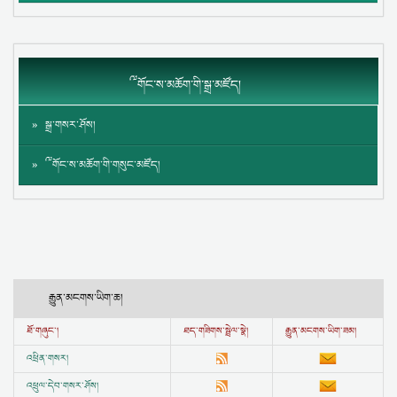
༸གོང་ས་མཆོག་གི་སྒྲ་མཛོད།
སྒྲ་གསར་ཤོས།
༸གོང་ས་མཆོག་གི་གསུང་མཛོད།
རྒྱུན་མངགས་ཡིག་ཆ།
ཐོ་གཞུང་།
ཐད་གཟིགས་སྦྲེལ་སྣེ།
རྒྱུན་མངགས་ཡིག་ཟམ།
འཕྲིན་གསར།
འཕྲུལ་དེབ་གསར་ཤོས།