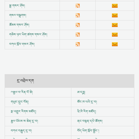
སྒྲ་གསར་ཤོས།
གསལ་བསྒྲགས།
ཚོམས་གསར་ཤོས།
གཅེས་ཉར་ཡིག་ཚགས་གསར་ཤོས།
བཀའ་སློབ་གསར་ཤོས།
དྲ་འབྲེལ་དག
ྋ
རྒྱལ་བ་རིན་པོ་ཆེ།
ཨ་དཪྴ།
གཡུང་དྲུང་བོན།
ཙོང་ཁ་པའི་དྲ་བ།
སྔ་འགྱུར་རིགས་མཛོད།
ཝི་ཁེ་རིག་མཛོད།
རྒྱལ་ཡོངས་ས་ཆེན་དྲ་བ།
ནང་བསྟན་དཔེ་ཚོགས།
བཀའ་བརྒྱུད་དྲ་བ།
བོད་ཡིག་སློབ་སྦྱོང་།