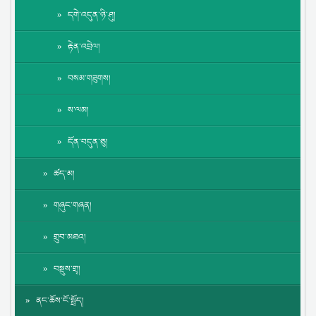
དགེ་འདུན་ཉི་ཤུ།
རྟེན་འབྲེལ།
བསམ་གཟུགས།
ས་ལམ།
དོན་བདུན་ཅུ།
ཚད་མ།
གཞུང་གཞན།
གྲུབ་མཐའ།
བསྡུས་གྲྭ།
ནང་ཆོས་ངོ་སྤྲོད།