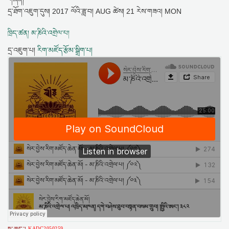
དྲ་ཐོག་འཇུག་དུས།
2017 ལོའི་ཟླ་བ། AUG ཚེས། 21 རེས་གཟའ། MON
ཁྲིད་ཚན། མ་ཎིའི་འགྲེལ་པ།
དྲ་འཇུག་པ།
རིག་མཛོད་རྩོམ་སྒྲིག་པ།
KADC2050259