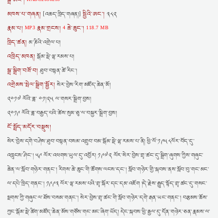
སྒྲ་ཨང་།
མཁས་པ་གཞན།
སྤྱིའི་ཨང་།
[འཆད་ཁྲིད་གཞན།]
༣༨༢
རྣམ་པ།
རྣམ་གྲངས།
ཆེ་ཆུང་།
MP3
4
118.7 MB
ཁྲིད་ཚན།
མ་ཎིའི་འགྲེལ་པ།
འཁྲིད་མཁན།
སྒོམ་སྡེ་ལྷ་རམས་པ།
སྒྲ་སྒྲིག་བཟོ་བ།
ཐུབ་བསྟན་ཚེ་རིང་།
འགྲེམས་སྤེལ་སྒྲིག་སྦྱོར།
སེར་བྱེས་རིག་མཛོད་ཆེན་མོ།
༢༠༡༧ ལོའི་ཟླ་ ༠༡།༢༥ ལ་གསར་སྒྲིག་བྱས།
༢༠༡༩ ལོའི་ཟླ་བརྒྱད་པའི་ཚེས་སུམ་ཅུ་ལ་བསྐྱར་སྒྲིག་བྱས།
ངོ་སྤྲོད་མདོར་བསྡུས།
སེར་བྱེས་དགེ་བཤེས་ཐུབ་བསྟན་བསམ་འགྲུབ་བམ་སྒོམ་སྡེ་ལྷ་རམས་པ་ནི། ཕྱི་ལོ་༡༩༥༨ལོར་བོད་དུ་
འཁྲུངས་ཤིང་། ༥༩ ལོར་འཕགས་ཡུལ་དུ་འབྱོར། ༡༩༧༢ ལོར་སེར་བྱེས་གྲྭ་ཚང་དུ་སྒྲིག་ཞུགས་ཀྱིས་གཞུང་
ཆེན་ལ་སློབ་གཉེར་གནང་། རིགས་ཆེ་ཆུང་གི་ཚོགས་ལངས་དང་། སློབ་གཉེར་གྱི་སྐབས་ནས་སློབ་བུ་གང་མང་
ལ་དཔེ་ཁྲིད་གནང་། ༡༩༩༣ ལོར་ལྷ་རམས་པའི་གྲྭ་སྐོར་དང་དམ་འཇོག །དེ་རྗེས་རྒྱུད་སྟོད་གྲྭ་ཚང་དུ་གསང་
སྔགས་ཀྱི་གཞུང་ལ་ཐོས་བསམ་གནང་། སེར་བྱེས་གྲྭ་ཚང་གི་སློབ་གཉེར་དགེ་རྒན་ཡང་གནང་། བརྩམས་ཆོས་
ཀྱང་སྒོམ་སྡེ་ཚིག་མཛོད་ཆེན་མོས་གཙོས་གང་མང་ཞིག་ཡོད། དེང་སྐབས་ཕྱི་རྒྱལ་དུ་དོན་གཉེར་ཅན་རྣམས་ལ་