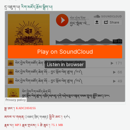
དྲ་འཇུག་པ།
རིག་མཛོད་རྩོམ་སྒྲིག་པ།
སྒྲ་ཨང་།
KADC2050255
མཁས་པ་གཞན།
སྤྱིའི་ཨང་།
[འཆད་ཁྲིད་གཞན།]
༣༧༨
རྣམ་པ།
རྣམ་གྲངས།
ཆེ་ཆུང་།
MP3
5
75.1 MB