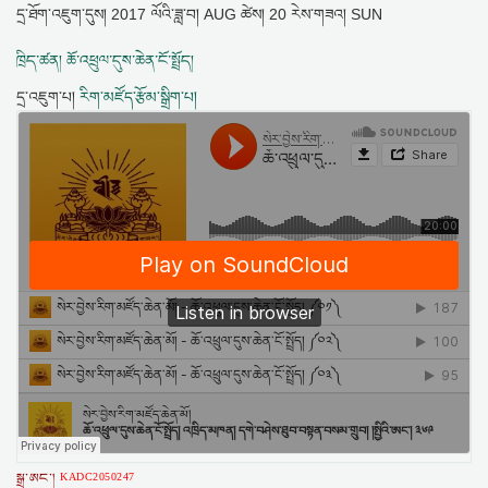
དྲ་ཐོག་འཇུག་དུས།
2017 ལོའི་ཟླ་བ། AUG ཚེས། 20 རེས་གཟའ། SUN
ཁྲིད་ཚན། ཆོ་འཕྲུལ་དུས་ཆེན་ངོ་སྤྲོད།
དྲ་འཇུག་པ།
རིག་མཛོད་རྩོམ་སྒྲིག་པ།
སྒྲ་ཨང་།
KADC2050247