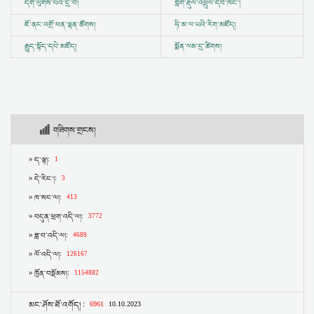
དགེ་ལུགས་པའི་དྲ་བ།
གློག་རྡུལ་འཕྲུལ་དེབ་ཁང་།
ཇོ་ནང་འགྲོ་ཕན་ལྷན་ཚོགས།
ཧི་མ་ལ་ཡའི་རིག་མཛོད།
རྒྱུད་སྟོད་དཔེ་མཛོད།
སྨོན་ལམ་དྲ་ཚིགས།