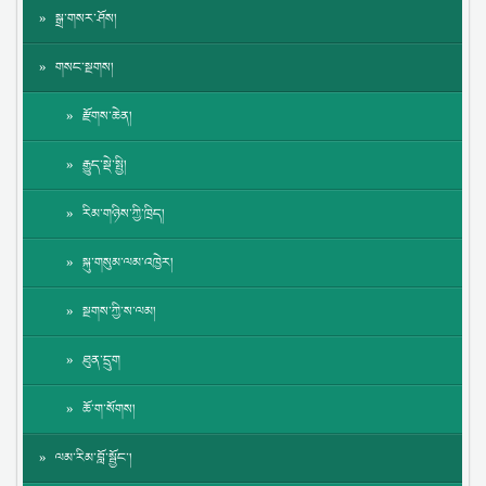
སྒྲ་གསར་ཤོས།
གསང་སྔགས།
རྫོགས་ཆེན།
རྒྱུད་སྡེ་སྤྱི།
རིམ་གཉིས་ཀྱི་ཁྲིད།
སྐུ་གསུམ་ལམ་འཁྱེར།
སྔགས་ཀྱི་ས་ལམ།
ཐུན་དྲུག
ཆོ་ག་སོགས།
ལམ་རིམ་བློ་སྦྱོང་།