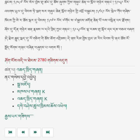
བླངས། ༡༩༥༧ ལོར་སེར་བྱེས་གྲྭ་ཚང་དུ་ཆོས་ཞུགས་ཀྱིས་གཞུང་ཆེན་ལ་སློབ་གཉེར་གནང་།་༡༩༥༩ ལོར་
འཕགས་ཡུལ་དུ་ཕེབས་ཏེ་སྦག་སར་གཞུང་ཆེན་སློབ་གཉེར་གྱི་འཕྲོ་བསྐྱངས། ༡༩༦༩ ལོར་སྦེལ་ཀོབ་གཞིས་
ཁོངས་ཀྱི་སེ་ར་ཆོས་སྒར་དུ་ཕེབས། ༡༩༧༠ ལོར་༧གོང་ས་༧སྐྱབས་མགོན་ཆེན་པོ་ལས་བསྙེན་པར་རྫོགས།
ཞོར་དུ་དོན་གཉེར་ཅན་རྣམས་ལ་དཔེ་ཁྲིད་ཀྱང་གནང་། ༡༩༨༩ལོར་ལྷ་རམས་གྲྭ་སྐོར་དང་དམ་བཅའ་བཞག
།དེ་རྗེས་རྒྱུད་སྨད་དུ་ལོ་གཅིག་གི་ཆོས་ཐོག་འགྲིམས། དེ་ནས་རིམ་གྱིས་བྱང་ཨ་རིར་ཕེབས་ཏེ་ནང་ཆོས་ངོ་
སྤྲོད་སོགས་གནང་བཞིན་བཞུགས་པ་ལགས་སོ། །
2780
ཤོག་ངོས་འདི་ལ་ཐེངས་
གཟིགས་འདུག
ཚན་པ།
འཆད་ཁྲིད་གཞན།
ནང་གསེས་དབྱེ་འབྱེད།
སྒྲ་མཛོད།
མཁས་པ་གཞན། K
འཆད་ཁྲིད་གཞན། K
དགེ་བཤེས་ཚུལ་ཁྲིམས་ཆོས་འཕེལ།
རྒྱས་པར་གཟིགས་་་་