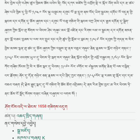
སེར་བྱེས་དགེ་བཤེས་ཚུལ་ཁྲིམས་ཆོས་འཕེལ་ནི། བོད་དཀར་མཛེས་ཀྱི་འབྲོག་སྡེ་ར་སྐོར་འོག་མའི་དར་རྔ་ཚང་
ཞེས་པའི་ཁྱིམ་དུ་ཕྱི་ལོ་༡༩༤༠ ལོར་སྐུ་འཁྲུངས། དགུང་ལོ་ལྔ་དྲུག་ནས་བོད་ཡིག་སྦྱངས། དགོང་ལོ་བདུན་གྱི་
སྐབས་དར་དགོན་དུ་ཆོས་ཞུགས་དང་། དགུང་ལོ་བཅུ་གཅིག་གི་སྐབས་བཀྲ་ཤིས་དར་རྒྱས་དགོན་དུ་སྒྲིག་
ཞུགས་ཀྱིས་སློབ་གྲྭ་སོགས་ལ་ཕེབས་ཤིང་གཞུང་མང་བློ་འཛིན་དང་རིགས་ལམ་ལ་སྦྱངས། དར་དགོན་མཁན་
ཟུར་བློ་བཟང་བྱམས་པ་ལས་རབ་བྱུང་དང་དགེ་ཚུལ་གྱི་སྡོམ་པ་བླངས། ༡༩༥༧ ལོར་དབུས་ཀྱི་གདན་ས་སེར་
བྱེས་མཁས་སྙན་གྲྭ་ཚང་དུ་ཆོས་ཞུགས་ཀྱིས་བསྡུས་གྲྭ་ནས་བཟུང་གཞུང་ཆེན་རྣམས་ལ་སློབ་གཉེར་གནང་།་
༡༩༥༩ ལོར་འཕགས་ཡུལ་དུ་ཕེབས་ཏེ་སྦག་སར་གཞུང་ཆེན་སློབ་གཉེར་གྱི་འཕྲོ་བསྐྱངས། ༡༩༦༩ ལོར་སྦེལ་
ཀོབ་གཞིས་ཁོངས་ཀྱི་སེ་ར་ཆོས་སྒར་དུ་ཕེབས། ༡༩༧༠ ལོར་༧གོང་ས་༧སྐྱབས་མགོན་ཆེན་པོ་ལས་བསྙེན་
པར་རྫོགས། ཞོར་དུ་དོན་གཉེར་ཅན་རྣམས་ལ་དཔེ་ཁྲིད་ཀྱང་གནང་། ༡༩༨༩ལོར་ལྷ་རམས་གྲྭ་སྐོར་དང་དམ་
བཅའ་བཞག །དེ་རྗེས་རྒྱུད་སྨད་དུ་ལོ་གཅིག་གི་ཆོས་ཐོག་འགྲིམས། དེ་ནས་རིམ་གྱིས་བྱང་ཨ་རིར་ཕེབས་ཏེ་
ནང་ཆོས་ངོ་སྤྲོད་སོགས་གནང་བཞིན་བཞུགས་པ་ལགས་སོ། །
1658
ཤོག་ངོས་འདི་ལ་ཐེངས་
གཟིགས་འདུག
ཚན་པ།
འཆད་ཁྲིད་གཞན།
ནང་གསེས་དབྱེ་འབྱེད།
སྒྲ་མཛོད།
མཁས་པ་གཞན། K