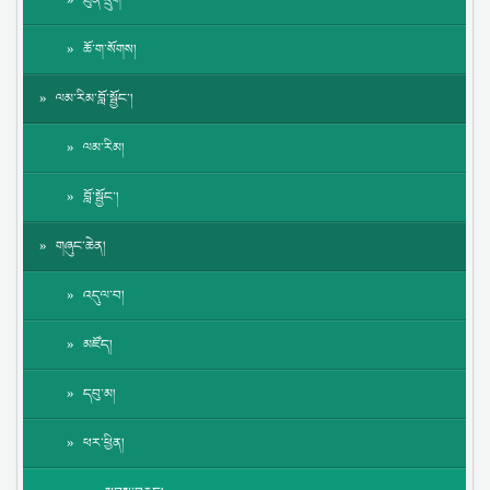
ཐུན་དྲུག
ཆོ་ག་སོགས།
ལམ་རིམ་བློ་སྦྱོང་།
ལམ་རིམ།
བློ་སྦྱོང་།
གཞུང་ཆེན།
འདུལ་བ།
མཛོད།
དབུ་མ།
ཕར་ཕྱིན།