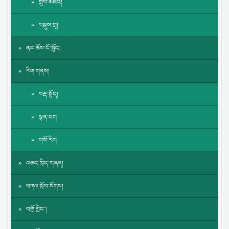
གྲུབ་མཐའ།
བསྡུས་གྲྭ།
ནང་ཆོས་ངོ་སྤྲོད།
རིག་གནས།
བརྡ་སྤྲོད།
སྙན་ངག
གསོ་རིག
འཆད་ཁྲིད་གཞན།
བཀའ་སློབ་སོགས།
བགྲོ་གླེང་།