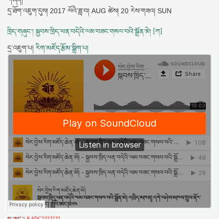
དྲ་ཐོག་འཇུག་དུས།
2017 ལོའི་ཟླ་བ། AUG ཚེས། 20 རེས་གཟའ། SUN
ཁྲིད་གཞུང་། སྐྱབས་ཁྲིད་ཕན་བདེའི་ལམ་བཟང་གསལ་བའི་སྒྲོན་མེ། [ཀ]
དྲ་འཇུག་པ།
རིག་མཛོད་རྩོམ་སྒྲིག་པ།
KADC3333232