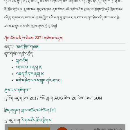
དཔལ་ལྡན་རྒྱུད་སྟོད་གྲྭ་ཚང་དུ་ཆོས་ཐོག་འགྲིམསས། ཆོས་ཐོག་ཐོན་པ་དང་རྒྱུད་སྟོད་དུ་བཞུགས་ཏེ་གྲྭ་ཚང་
གི་སློབ་གཉེར་བ་རྣམས་དང་གདན་ས་ཁག་ནས་ཕེབས་པའི་དགེ་བཤེས་རྣམས་ལ་སྔགས་ཀྱི་དཔེ་ཁྲིད་གནང་
བཞིན་བཞུགས་པ་ལགས་སོ། །[རྩོམ་སྒྲིག་པའི་ལག་ཏུ་རྣམ་ཐར་མ་རག་པས་གང་ཤེས་འདི་ཙམ་ལས་འབྲི་
ཐབས་མ་བྱུང་ཡང་རྗེས་སུ་ཁ་གསབ་བྱེད་ངེས།]
2371
ཤོག་ངོས་འདི་ལ་ཐེངས་
གཟིགས་འདུག
ཚན་པ།
འཆད་ཁྲིད་གཞན།
ནང་གསེས་དབྱེ་འབྱེད།
སྒྲ་མཛོད།
མཁས་པ་གཞན། K
འཆད་ཁྲིད་གཞན། K
དགེ་བཤེས་མཁས་གྲུབ་ནོར་བཟང་།
རྒྱས་པར་གཟིགས་་་་
དྲ་ཐོག་འཇུག་དུས།
2017 ལོའི་ཟླ་བ། AUG ཚེས། 20 རེས་གཟའ། SUN
ཁྲིད་གཞུང་། བླ་མ་མཆོད་པའི་ཆོ་ག [ཇ]
དྲ་འཇུག་པ།
རིག་མཛོད་རྩོམ་སྒྲིག་པ།