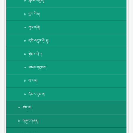
སྐབས་བརྒྱད།
དྲང་ངེས།
ཀུན་གཞི།
དགེ་འདུན་ཉི་ཤུ།
རྟེན་འབྲེལ།
བསམ་གཟུགས།
ས་ལམ།
དོན་བདུན་ཅུ།
ཚད་མ།
གཞུང་གཞན།