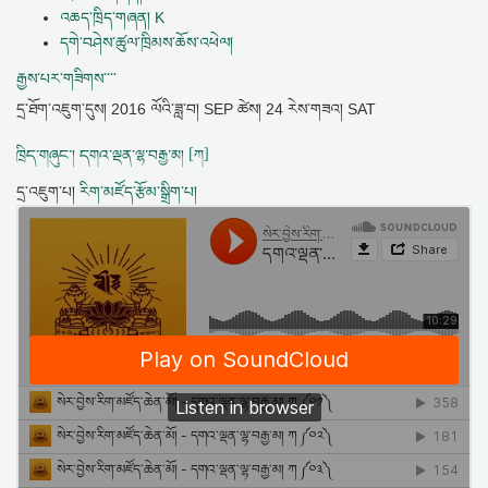
འཆད་ཁྲིད་གཞན། K
དགེ་བཤེས་ཚུལ་ཁྲིམས་ཆོས་འཕེལ།
རྒྱས་པར་གཟིགས་་་་
དྲ་ཐོག་འཇུག་དུས།
2016 ལོའི་ཟླ་བ། SEP ཚེས། 24 རེས་གཟའ། SAT
ཁྲིད་གཞུང་། དགའ་ལྡན་ལྷ་བརྒྱ་མ། [ཀ]
དྲ་འཇུག་པ།
རིག་མཛོད་རྩོམ་སྒྲིག་པ།