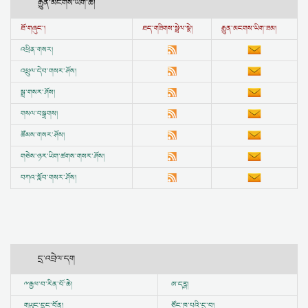
རྒྱུན་མངགས་ཡིག་ཆ།
ཐོ་གཞུང་།
ཐད་གཟིགས་སྦྲེལ་སྣེ།
རྒྱུན་མངགས་ཡིག་ཟམ།
འཕྲིན་གསར།
འཕྲུལ་དེབ་གསར་ཤོས།
སྒྲ་གསར་ཤོས།
གསལ་བསྒྲགས།
ཚོམས་གསར་ཤོས།
གཅེས་ཉར་ཡིག་ཚགས་གསར་ཤོས།
བཀའ་སློབ་གསར་ཤོས།
དྲ་འབྲེལ་དག
ྋ
རྒྱལ་བ་རིན་པོ་ཆེ།
ཨ་དཪྴ།
གཡུང་དྲུང་བོན།
ཙོང་ཁ་པའི་དྲ་བ།