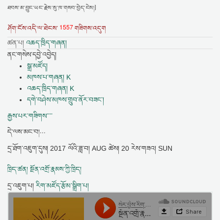
ཐབས་མ་བྱུང་ཡང་རྗེས་སུ་ཁ་གསབ་བྱེད་ངེས།]
1557
ཤོག་ངོས་འདི་ལ་ཐེངས་
གཟིགས་འདུག
ཚན་པ།
འཆད་ཁྲིད་གཞན།
ནང་གསེས་དབྱེ་འབྱེད།
སྒྲ་མཛོད།
མཁས་པ་གཞན། K
འཆད་ཁྲིད་གཞན། K
དགེ་བཤེས་མཁས་གྲུབ་ནོར་བཟང་།
རྒྱས་པར་གཟིགས་་་་
དེ་ལས་མང་བ།...
དྲ་ཐོག་འཇུག་དུས།
2017 ལོའི་ཟླ་བ། AUG ཚེས། 20 རེས་གཟའ། SUN
ཁྲིད་ཚན། སྔོན་འགྲོ་རྣམས་ཀྱི་ཁྲིད།
དྲ་འཇུག་པ།
རིག་མཛོད་རྩོམ་སྒྲིག་པ།