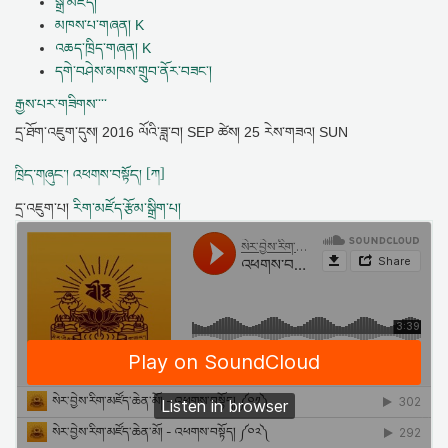
སྒྲ་མཛོད།
མཁས་པ་གཞན། K
འཆད་ཁྲིད་གཞན། K
དགེ་བཤེས་མཁས་གྲུབ་ནོར་བཟང་།
རྒྱས་པར་གཟིགས་་་་
དྲ་ཐོག་འཇུག་དུས།
2016 ལོའི་ཟླ་བ། SEP ཚེས། 25 རེས་གཟའ། SUN
ཁྲིད་གཞུང་། འཕགས་བསྟོད། [ཀ]
དྲ་འཇུག་པ།
རིག་མཛོད་རྩོམ་སྒྲིག་པ།