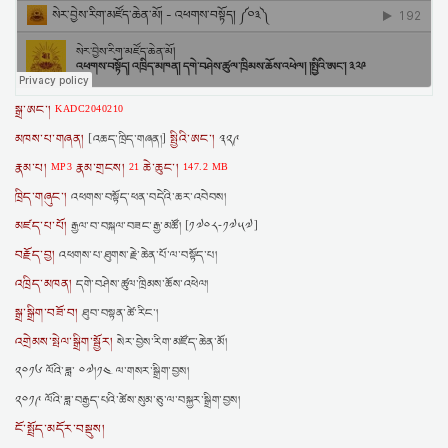
སྒྲ་ཨང་།
KADC2040210
མཁས་པ་གཞན།
སྤྱིའི་ཨང་།
[འཆད་ཁྲིད་གཞན།]
༣༢༩
རྣམ་པ།
རྣམ་གྲངས།
ཆེ་ཆུང་།
MP3
21
147.2 MB
ཁྲིད་གཞུང་།
འཕགས་བསྟོད་ཕན་བདེའི་ཆར་འབེབས།
མཛད་པ་པོ།
རྒྱལ་བ་བསྐལ་བཟང་རྒྱ་མཚོ། [༡༧༠༨-༡༧༥༧]
བརྗོད་བྱ།
འཕགས་པ་ཐུགས་རྗེ་ཆེན་པོ་ལ་བསྟོད་པ།
འཁྲིད་མཁན།
དགེ་བཤེས་ཚུལ་ཁྲིམས་ཆོས་འཕེལ།
སྒྲ་སྒྲིག་བཟོ་བ།
ཐུབ་བསྟན་ཚེ་རིང་།
འགྲེམས་སྤེལ་སྒྲིག་སྦྱོར།
སེར་བྱེས་རིག་མཛོད་ཆེན་མོ།
༢༠༡༦ ལོའི་ཟླ་ ༠༧།༡༤ ལ་གསར་སྒྲིག་བྱས།
༢༠༡༩ ལོའི་ཟླ་བརྒྱད་པའི་ཚེས་སུམ་ཅུ་ལ་བསྐྱར་སྒྲིག་བྱས།
ངོ་སྤྲོད་མདོར་བསྡུས།