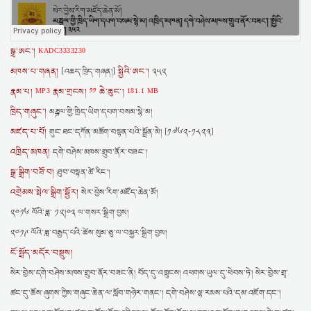
སྒྲ་ཨང་།
KADC3333230
མཁས་པ་གཞན།
སྤྱིའི་ཨང་།
[འཆད་ཁྲིད་གཞན།]
༣༥༢
རྣམ་པ།
རྣམ་གྲངས།
ཆེ་ཆུང་།
MP3
༡༡
181.1 MB
ཁྲིད་གཞུང་།
མཎྜལ་གྱི་ཁྲིད་ཡིག་དཔག་བསམ་སྙེ་མ།
མཛད་པ་པོ།
གུང་ཐང་དཀོན་མཆོག་བསྟན་པའི་སྒྲོན་མེ། [༡༧༦༢-༡༨༢༣]
འཁྲིད་མཁན།
དགེ་བཤེས་མཁས་གྲུབ་ནོར་བཟང་།
སྒྲ་སྒྲིག་བཟོ་བ།
ཐུབ་བསྟན་ཚེ་རིང་།
འགྲེམས་སྤེལ་སྒྲིག་སྦྱོར།
སེར་བྱེས་རིག་མཛོད་ཆེན་མོ།
༢༠༡༦ ལོའི་ཟླ་ ༡༢།༠༣ ལ་གསར་སྒྲིག་བྱས།
༢༠༡༩ ལོའི་ཟླ་བརྒྱད་པའི་ཚེས་སུམ་ཅུ་ལ་བསྐྱར་སྒྲིག་བྱས།
ངོ་སྤྲོད་མདོར་བསྡུས།
སེར་བྱེས་དགེ་བཤེས་མཁས་གྲུབ་ནོར་བཟང་ནི། བོད་དུ་འཁྲུངས། འཕགས་ཡུལ་དུ་ཕེབས་ཏེ། སེར་བྱེས་གྲྭ་
ཚང་དུ་ཆོས་ཞུགས་ཀྱིས་གཞུང་ཆེན་ལ་སློབ་གཉེར་གནང་། དགེ་བཤེས་ལྷ་རམས་པའི་དམ་འཇོག་དང་།