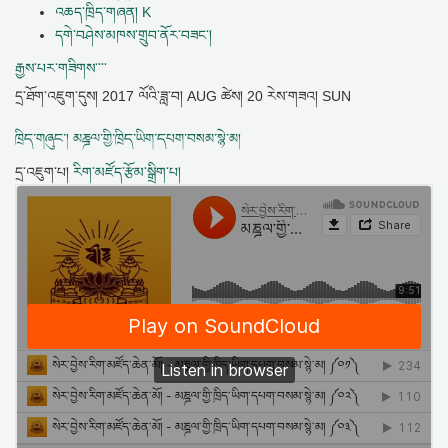
འཆད་ཁྲིད་གཞན། K
དགེ་བཤེས་མཁས་གྲུབ་ནོར་བཟང་།
རྒྱས་པར་གཟིགས་་་་
དྲ་ཐོག་འཇུག་དུས།
2017 ལོའི་ཟླ་བ། AUG ཚེས། 20 རེས་གཟའ། SUN
ཁྲིད་གཞུང་། མཎྜལ་གྱི་ཁྲིད་ཡིག་དཔག་བསམ་སྙེ་མ།
དྲ་འཇུག་པ།
རིག་མཛོད་རྩོམ་སྒྲིག་པ།