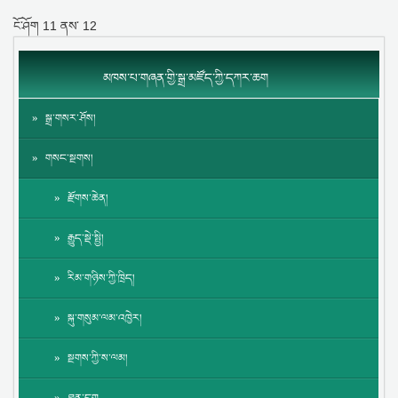
ངོ་ཤོག
11
ནས་
12
མཁས་པ་གཞན་གྱི་སྒྲ་མཛོད་ཀྱི་དཀར་ཆག
སྒྲ་གསར་ཤོས།
གསང་སྔགས།
རྫོགས་ཆེན།
རྒྱུད་སྡེ་སྤྱི།
རིམ་གཉིས་ཀྱི་ཁྲིད།
སྐུ་གསུམ་ལམ་འཁྱེར།
སྔགས་ཀྱི་ས་ལམ།