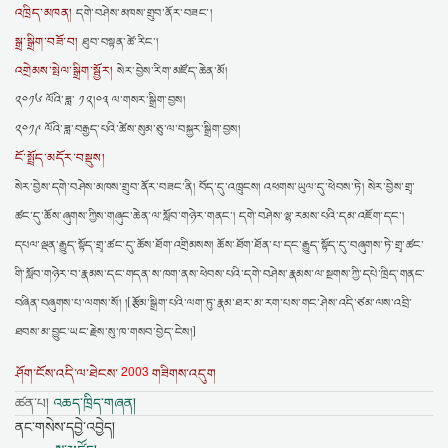
འཁྲིད་མཁན།
དགེ་བཤེས་མཁས་གྲུབ་ནོར་བཟང་།
སྒྲ་སྒྲིག་བཟོ་བ།
ཐུབ་བསྟན་ཚེ་རིང་།
འགྲེམས་སྤེལ་སྒྲིག་སྦྱོར།
སེར་བྱེས་རིག་མཛོད་ཆེན་མོ།
༢༠༡༦ ལོའི་ཟླ་ ༡༢།༠༣ ལ་གསར་སྒྲིག་བྱས།
༢༠༡༩ ལོའི་ཟླ་བརྒྱད་པའི་ཚེས་སུམ་ཅུ་ལ་བསྐྱར་སྒྲིག་བྱས།
ངོ་སྤྲོད་མདོར་བསྡུས།
སེར་བྱེས་དགེ་བཤེས་མཁས་གྲུབ་ནོར་བཟང་ནི། བོད་དུ་འཁྲུངས། འཕགས་ཡུལ་དུ་ཕེབས་ཏེ། སེར་བྱེས་གྲྭ་
ཚང་དུ་ཆོས་ཞུགས་ཀྱིས་གཞུང་ཆེན་ལ་སློབ་གཉེར་གནང་། དགེ་བཤེས་ལྷ་རམས་པའི་དམ་འཇོག་དང་།
དཔལ་ལྡན་རྒྱུད་སྟོད་གྲྭ་ཚང་དུ་ཆོས་ཐོག་འགྲིམསས། ཆོས་ཐོག་ཐོན་པ་དང་རྒྱུད་སྟོད་དུ་བཞུགས་ཏེ་གྲྭ་ཚང་
གི་སློབ་གཉེར་བ་རྣམས་དང་གདན་ས་ཁག་ནས་ཕེབས་པའི་དགེ་བཤེས་རྣམས་ལ་སྔགས་ཀྱི་དཔེ་ཁྲིད་གནང་
བཞིན་བཞུགས་པ་ལགས་སོ། །[རྩོམ་སྒྲིག་པའི་ལག་ཏུ་རྣམ་ཐར་མ་རག་པས་གང་ཤེས་འདི་ཙམ་ལས་འབྲི་
ཐབས་མ་བྱུང་ཡང་རྗེས་སུ་ཁ་གསབ་བྱེད་ངེས།]
2003
ཤོག་ངོས་འདི་ལ་ཐེངས་
གཟིགས་འདུག
ཚན་པ།
འཆད་ཁྲིད་གཞན།
ནང་གསེས་དབྱེ་འབྱེད།