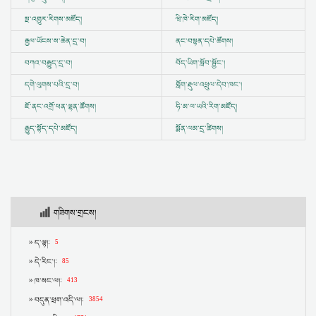
སྔ་འགྱུར་རིགས་མཛོད།
ཝི་ཁེ་རིག་མཛོད།
རྒྱལ་ཡོངས་ས་ཆེན་དྲ་བ།
ནང་བསྟན་དཔེ་ཚོགས།
བཀའ་བརྒྱུད་དྲ་བ།
བོད་ཡིག་སློབ་སྦྱོང་།
དགེ་ལུགས་པའི་དྲ་བ།
གློག་རྡུལ་འཕྲུལ་དེབ་ཁང་།
ཇོ་ནང་འགྲོ་ཕན་ལྷན་ཚོགས།
ཧི་མ་ལ་ཡའི་རིག་མཛོད།
རྒྱུད་སྟོད་དཔེ་མཛོད།
སྨོན་ལམ་དྲ་ཚིགས།