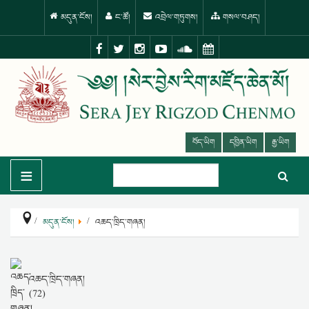
མདུན་ངོས།
ང་ཚོ།
འབྲེལ་གཏུགས།
གསལ་བཤད།
བོད་ཡིག
དབྱིན་ཡིག
རྒྱ་ཡིག
≡
མདུན་ངོས།
འཆད་ཁྲིད་གཞན།
འཆད་ཁྲིད་གཞན།
(72)