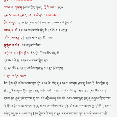
སྒྲ་ཨང་།
མཁས་པ་གཞན།
སྤྱིའི་ཨང་།
[འཆད་ཁྲིད་གཞན།]
༣༥༤
རྣམ་པ།
རྣམ་གྲངས།
ཆེ་ཆུང་།
MP3
3
54.9 MB
ཁྲིད་གཞུང་།
སྐྱབས་ཁྲིད་ཕན་བདེའི་ལམ་བཟང་གསལ་བའི་སྒྲོན་མེ།
མཛད་པ་པོ།
གུང་ཐང་བསྟན་པའི་སྒྲོན་མེ། [༡༧༦༢-༡༨༢༣]
འཁྲིད་མཁན།
དགེ་བཤེས་མཁས་གྲུབ་ནོར་བཟང་།
སྒྲ་སྒྲིག་བཟོ་བ།
ཐུབ་བསྟན་ཚེ་རིང་།
འགྲེམས་སྤེལ་སྒྲིག་སྦྱོར།
སེར་བྱེས་རིག་མཛོད་ཆེན་མོ།
༢༠༡༦ ལོའི་ཟླ་ ༡༢།༠༣ ལ་གསར་སྒྲིག་བྱས།
༢༠༡༩ ལོའི་ཟླ་བརྒྱད་པའི་ཚེས་སུམ་ཅུ་ལ་བསྐྱར་སྒྲིག་བྱས།
ངོ་སྤྲོད་མདོར་བསྡུས།
སེར་བྱེས་དགེ་བཤེས་མཁས་གྲུབ་ནོར་བཟང་ནི། བོད་དུ་འཁྲུངས། འཕགས་ཡུལ་དུ་ཕེབས་ཏེ། སེར་བྱེས་གྲྭ་
ཚང་དུ་ཆོས་ཞུགས་ཀྱིས་གཞུང་ཆེན་ལ་སློབ་གཉེར་གནང་། དགེ་བཤེས་ལྷ་རམས་པའི་དམ་འཇོག་དང་།
དཔལ་ལྡན་རྒྱུད་སྟོད་གྲྭ་ཚང་དུ་ཆོས་ཐོག་འགྲིམསས། ཆོས་ཐོག་ཐོན་པ་དང་རྒྱུད་སྟོད་དུ་བཞུགས་ཏེ་གྲྭ་ཚང་
གི་སློབ་གཉེར་བ་རྣམས་དང་གདན་ས་ཁག་ནས་ཕེབས་པའི་དགེ་བཤེས་རྣམས་ལ་སྔགས་ཀྱི་དཔེ་ཁྲིད་གནང་
བཞིན་བཞུགས་པ་ལགས་སོ། །[རྩོམ་སྒྲིག་པའི་ལག་ཏུ་རྣམ་ཐར་མ་རག་པས་གང་ཤེས་འདི་ཙམ་ལས་འབྲི་