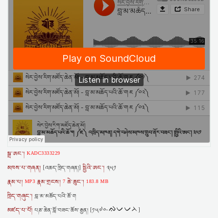
སྒྲ་ཨང་།
KADC3333229
མཁས་པ་གཞན།
སྤྱིའི་ཨང་།
[འཆད་ཁྲིད་གཞན།]
༣༥༡
རྣམ་པ།
རྣམ་གྲངས།
ཆེ་ཆུང་།
MP3
7
183.8 MB
ཁྲིད་གཞུང་།
བླ་མ་མཆོད་པའི་ཆོ་ག
མཛད་པ་པོ།
པཎ་ཆེན་བློ་བཟང་ཆོས་རྒྱན། [༡༥༧༠-ᨁᨆᨆᨂ]