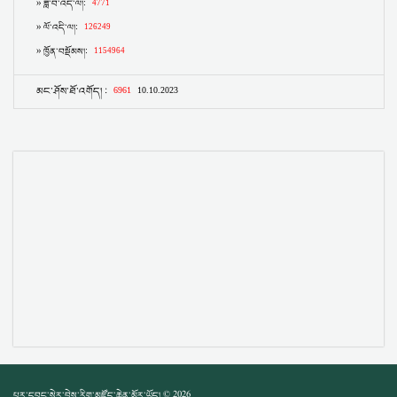
པར་དབང་སེར་བྱེས་རིག་མཛོད་ཆེན་མོར་ཡོད། © 2026