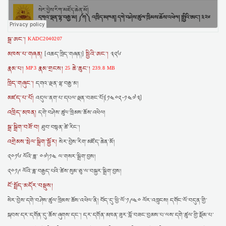
སྒྲ་ཨང་།
KADC2040207
མཁས་པ་གཞན།
སྤྱིའི་ཨང་།
[འཆད་ཁྲིད་གཞན།]
༣༢༦
རྣམ་པ།
རྣམ་གྲངས།
ཆེ་ཆུང་།
MP3
25
239.8 MB
ཁྲིད་གཞུང་།
དགའ་ལྡན་ལྷ་བརྒྱ་མ།
མཛད་པ་པོ།
འདུལ་ནག་པ་དཔལ་ལྡན་བཟང་པོ།[༡༤༠༢-༡༤༧༣]
འཁྲིད་མཁན།
དགེ་བཤེས་ཚུལ་ཁྲིམས་ཆོས་འཕེལ།
སྒྲ་སྒྲིག་བཟོ་བ།
ཐུབ་བསྟན་ཚེ་རིང་།
འགྲེམས་སྤེལ་སྒྲིག་སྦྱོར།
སེར་བྱེས་རིག་མཛོད་ཆེན་མོ།
༢༠༡༦ ལོའི་ཟླ་ ༠༧།༡༤ ལ་གསར་སྒྲིག་བྱས།
༢༠༡༩ ལོའི་ཟླ་བརྒྱད་པའི་ཚེས་སུམ་ཅུ་ལ་བསྐྱར་སྒྲིག་བྱས།
ངོ་སྤྲོད་མདོར་བསྡུས།
སེར་བྱེས་དགེ་བཤེས་ཚུལ་ཁྲིམས་ཆོས་འཕེལ་ནི། བོད་དུ་ཕྱི་ལོ་༡༩༤༠ ལོར་འཁྲུངས། དགོང་ལོ་བདུན་གྱི་
སྐབས་དར་དགོན་དུ་ཆོས་ཞུགས་དང་། དར་དགོན་མཁན་ཟུར་བློ་བཟང་བྱམས་པ་ལས་དགེ་ཚུལ་གྱི་སྡོམ་པ་