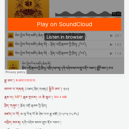
སྒྲ་ཨང་།
KADC3333231
མཁས་པ་གཞན།
སྤྱིའི་ཨང་།
[འཆད་ཁྲིད་གཞན།]
༣༥༣
རྣམ་པ།
MP3
རྣམ་གྲངས།
ཆེ་ཆུང་།
18
284.4 MB
ཁྲིད་གཞུང་།
སྔོན་འགྲོ་རྣམས་ཀྱི་ཁྲིད།
མཛད་པ་པོ།
ཨ་ཁུ་རིན་པོ་ཆེ་ཤེས་རབ་རྒྱ་མཚོ། [༡༨༠༣-༡༨༧༥]
འཁྲིད་མཁན།
དགེ་བཤེས་མཁས་གྲུབ་ནོར་བཟང་།