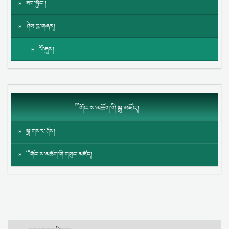
ཟབ་སྦྱོང་།
ཤེས་བྱ་གཞན།
ལོ་རྒྱུས།
༸གོང་ས་མཆོག་གི་སྒྲ་མཛོད།
སྒྲ་གསར་ཤོས།
༸གོང་ས་མཆོག་གི་གསུང་མཛོད།