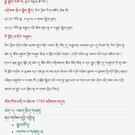
སྒྲ་སྒྲིག་བཟོ་བ།
ཐུབ་བསྟན་ཚེ་རིང་།
འགྲེམས་སྤེལ་སྒྲིག་སྦྱོར།
སེར་བྱེས་རིག་མཛོད་ཆེན་མོ།
༢༠༡༦ ལོའི་ཟླ་ ༡༢།༠༣ ལ་གསར་སྒྲིག་བྱས།
༢༠༡༩ ལོའི་ཟླ་བརྒྱད་པའི་ཚེས་སུམ་ཅུ་ལ་བསྐྱར་སྒྲིག་བྱས།
ངོ་སྤྲོད་མདོར་བསྡུས།
སེར་བྱེས་དགེ་བཤེས་མཁས་གྲུབ་ནོར་བཟང་ནི། བོད་དུ་འཁྲུངས། འཕགས་ཡུལ་དུ་ཕེབས་ཏེ། སེར་བྱེས་གྲྭ་
ཚང་དུ་ཆོས་ཞུགས་ཀྱིས་གཞུང་ཆེན་ལ་སློབ་གཉེར་གནང་། དགེ་བཤེས་ལྷ་རམས་པའི་དམ་འཇོག་དང་།
དཔལ་ལྡན་རྒྱུད་སྟོད་གྲྭ་ཚང་དུ་ཆོས་ཐོག་འགྲིམསས། ཆོས་ཐོག་ཐོན་པ་དང་རྒྱུད་སྟོད་དུ་བཞུགས་ཏེ་གྲྭ་ཚང་
གི་སློབ་གཉེར་བ་རྣམས་དང་གདན་ས་ཁག་ནས་ཕེབས་པའི་དགེ་བཤེས་རྣམས་ལ་སྔགས་ཀྱི་དཔེ་ཁྲིད་གནང་
བཞིན་བཞུགས་པ་ལགས་སོ། །[རྩོམ་སྒྲིག་པའི་ལག་ཏུ་རྣམ་ཐར་མ་རག་པས་གང་ཤེས་འདི་ཙམ་ལས་འབྲི་
ཐབས་མ་བྱུང་ཡང་རྗེས་སུ་ཁ་གསབ་བྱེད་ངེས།]
1783
ཤོག་ངོས་འདི་ལ་ཐེངས་
གཟིགས་འདུག
ཚན་པ།
འཆད་ཁྲིད་གཞན།
ནང་གསེས་དབྱེ་འབྱེད།
སྒྲ་མཛོད།
མཁས་པ་གཞན། K