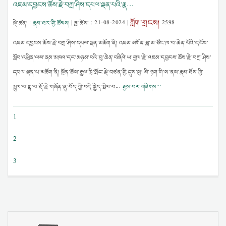
འཇམ་དབྱངས་ཆོས་རྗེ་བཀྲ་ཤིས་དཔལ་ལྡན་པའི་རྣ…
ཀློག་གྲངས།
སྡེ་ཚན། :
རྣམ་ཐར་གྱི་ཚོམས།
| ཟླ་ཚེས་ :
21-08-2024
|
2598
འཇམ་དབྱངས་ཆོས་རྗེ་བཀྲ་ཤིས་དཔལ་ལྡན་མཆོག་ནི། འཇམ་མགོན་བླ་མ་ཙོང་ཁ་བ་ཆེན་པོའི་དངོས་
སློབ་འཕྲིན་ལས་ནམ་མཁའ་དང་མཉམ་པའི་བུ་ཆེན་བཞིའི་ཡ་གྱལ་རྗེ་འཇམ་དབྱངས་ཆོས་རྗེ་བཀྲ་ཤིས་
དཔལ་ལྡན་པ་མཆོག་ནི། སྔོན་ཆོས་རྒྱལ་ཁྲི་སྲོང་ལྡེ་བཙན་གྱི་དུས་སུ། མི་ཉག་གི་ས་ནས་རྣམ་ཐོས་ཀྱི་
སྤྲུལ་བ་གྷ་བ་རྡོ་རྗེ་གཞོན་ནུ་བོད་ཀྱི་བདེ་སྐྱིད་སྤེལ་བ...
རྒྱས་པར་གཟིགས་་་
1
2
3