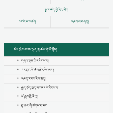
སྒྲ་མཛོད་ཀྱི་རེའུ་མིག
ྋགོང་ས་མཆོག
མཁས་པ་གཞན།
སེར་བྱེས་མཁས་སྙན་གྲྭ་ཚང་གི་ངོ་སྤྲོད།
དགའ་ལྡན་ཁྲིར་ཕེབས་པ།
ཤར་བྱང་གི་ཆོས་རྗེར་ཕེབས་པ།
མཁན་རབས་རིམ་བྱོན།
རྒྱུད་སྟོད་སྨད་མཁན་པོར་ཕེབས་པ།
ལོ་རྒྱུས་ཀྱི་མི་སྣ།
གྲྭ་ཚང་གི་ཚོགས་པ་ཁག