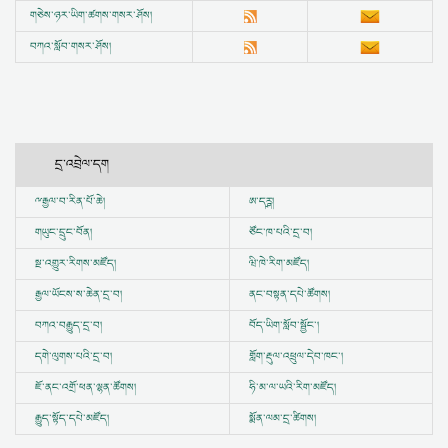
གཅེས་ཉར་ཡིག་ཚགས་གསར་ཤོས།
བཀའ་སློབ་གསར་ཤོས།
དྲ་འབྲེལ་དག
ྋ
རྒྱལ་བ་རིན་པོ་ཆེ།
ཨ་དཪྴ།
གཡུང་དྲུང་བོན།
ཙོང་ཁ་པའི་དྲ་བ།
སྔ་འགྱུར་རིགས་མཛོད།
ཝི་ཁེ་རིག་མཛོད།
རྒྱལ་ཡོངས་ས་ཆེན་དྲ་བ།
ནང་བསྟན་དཔེ་ཚོགས།
བཀའ་བརྒྱུད་དྲ་བ།
བོད་ཡིག་སློབ་སྦྱོང་།
དགེ་ལུགས་པའི་དྲ་བ།
གློག་རྡུལ་འཕྲུལ་དེབ་ཁང་།
ཇོ་ནང་འགྲོ་ཕན་ལྷན་ཚོགས།
ཧི་མ་ལ་ཡའི་རིག་མཛོད།
རྒྱུད་སྟོད་དཔེ་མཛོད།
སྨོན་ལམ་དྲ་ཚིགས།