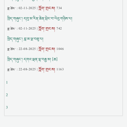
ཀློག་གྲངས།
ཟླ་ཚེས་ :
02-11-2025
|
734
༢༠༡༩ ལོའི་དཔྱིད་ཆོས་ཆེན་མོའི་མཛད་རིམ།
ཁྲིད་གཞུང་། དབུ་མ་རིན་ཆེན་ཕྲེང་བ་ལེའུ་གཉིས་པ།
༢༠༡༩ ལོའི་ཟླ་ལྷག་ཆོས་ཐོག་གི་མཛད་རིམ།
ཀློག་གྲངས།
ཟླ་ཚེས་ :
02-11-2025
|
742
༢༠༡༩ ལོའི་དབྱར་ཆོས་ཆེན་མོའི་མཛད་རིམ།
ཁྲིད་གཞུང་། བླ་མ་ལྔ་བཅུ་པ།
ཀློག་གྲངས།
ཟླ་ཚེས་ :
22-08-2025
|
1046
ཁྲིད་གཞུང་། དགའ་ལྡན་ལྷ་བརྒྱ་མ། [ཆ]
ཀློག་གྲངས།
ཟླ་ཚེས་ :
22-08-2025
|
1163
1
2
3