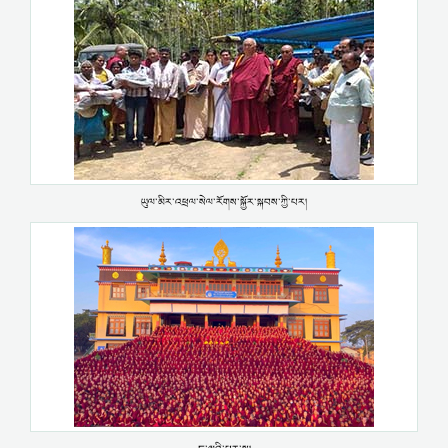
ཡུལ་མིར་འཕྲལ་སེལ་རོགས་སྐྱོར་སྐབས་ཀྱི་པར།