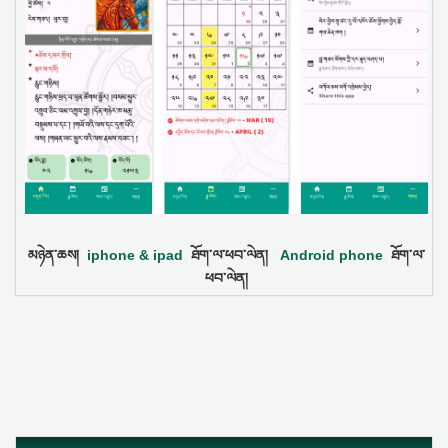
མཉེན་ཆས།
iphone & ipad
ཐོག་ལ་ཕབ་ལེན།
Android phone
ཐོག་ལ་
ཕབ་ལེན།