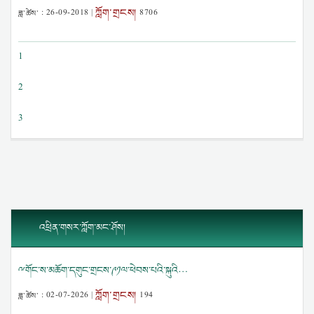
ཀློག་གྲངས།
ཟླ་ཚེས་ :
26-09-2018
|
8706
1
2
3
འཕྲིན་གསར་ཀློག་མང་ཤོས།
ྋགོང་ས་མཆོག་དགུང་གྲངས་༩༡ལ་ཕེབས་པའི་སྐུའི…
ཀློག་གྲངས།
ཟླ་ཚེས་ :
02-07-2026
|
194