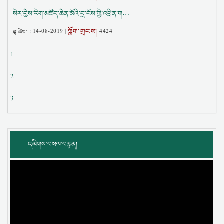
སེར་བྱེས་རིག་མཛོད་ཆེན་མོའི་དྲ་ངོས་ཀྱི་འཕྲིན་ག…
ཀློག་གྲངས།
ཟླ་ཚེས་ :
14-08-2019
|
4424
1
2
3
དམིགས་བསལ་བརྙན།