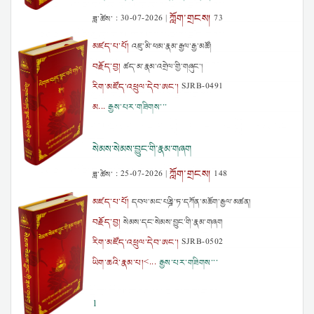
༢༠༢༤ ལོའི་དགུན་ཆོས་ཆེན་མོའི་མཛད་རིམ།
ཀློག་གྲངས།
ཟླ་ཚེས་ :
30-07-2026
|
73
༢༠༢༤ ལོའི་སྟོན་ཆོས་གསུམ་པའི་མཛད་རིམ།
མཛད་པ་པོ།
འཇུ་མི་ཕམ་རྣམ་རྒྱལ་རྒྱ་མཚོ།
༢༠༢༤ ལོའི་སྟོན་ཆོས་གཉིས་པའི་མཛད་རིམ།
བརྗོད་བྱ།
ཚད་མ་རྣམ་འགྲེལ་གྱི་གཞུང་།
རིག་མཛོད་འཕྲུལ་དེབ་ཨང་།
SJRB-0491
༢༠༢༤ ལོའི་སྟོན་ཆོས་དང་པོའི་མཛད་རིམ།
མ...
རྒྱས་པར་གཟིགས་་་
སེར་བྱེས་མཁས་སྙན་གྲྭ་ཚང་གི་སློབ་གཉེར་བའི་སློབ་ཚན་དང་
རྒྱུགས་སྤྲོད་ཁག
སེམས་སེམས་བྱུང་གི་རྣམ་གཞག
༢༠༢༤ ལོའི་དབྱར་ཆོས་ཆེན་མོའི་མཛད་རིམ།
ཀློག་གྲངས།
ཟླ་ཚེས་ :
25-07-2026
|
148
༢༠༢༤ ལོའི་དབྱར་ཆོས་དང་པོའི་མཛད་རིམ།
མཛད་པ་པོ།
དབལ་མང་པཎྜི་ཏ་དཀོན་མཆོག་རྒྱལ་མཚན།
བརྗོད་བྱ།
སེམས་དང་སེམས་བྱུང་གི་རྣམ་གཞག
༢༠༢༤ ལོའི་དཔྱིད་ཆོས་ཆེན་མོའི་མཛད་རིམ།
རིག་མཛོད་འཕྲུལ་དེབ་ཨང་།
SJRB-0502
༢༠༢༢ ལོའི་སྟོན་ཆོས་གསུམ་པའི་མཛད་རིམ།
ཡིག་ཆའི་རྣམ་པ།<...
རྒྱས་པར་གཟིགས་་་
༢༠༢༢ ལོའི་སྟོན་ཆོས་གཉིས་པའི་མཛད་རིམ།
1