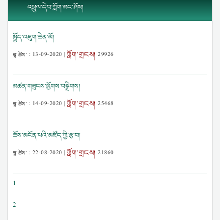
འཕྲུལ་དེབ་ཀློག་མང་ཤོས།
སྤྱོད་འཇུག་ཆེན་མོ།
ཀློག་གྲངས།
ཟླ་ཚེས་ :
13-09-2020
|
29926
མཚན་གཟུངས་ཕྱོགས་བསྒྲིགས།
ཀློག་གྲངས།
ཟླ་ཚེས་ :
14-09-2020
|
25468
ཆོས་མངོན་པའི་མཛོད་ཀྱི་རྩ་བ།
ཀློག་གྲངས།
ཟླ་ཚེས་ :
22-08-2020
|
21860
1
2