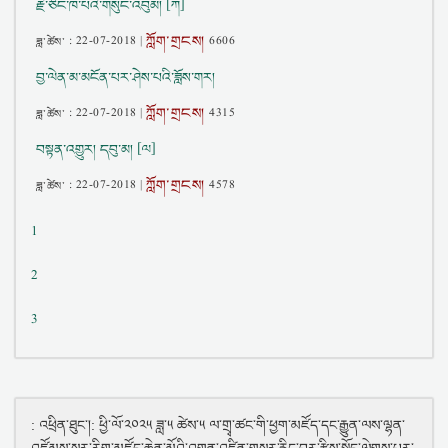
རྗེ་ཙོང་ཁ་པའི་གསུང་འབུམ། [ཀ]
ཀློག་གྲངས།
ཟླ་ཚེས་ :
22-07-2018
|
6606
བྱ་ལེན་མ་མངོན་པར་ཤེས་པའི་ཟློས་གར།
ཀློག་གྲངས།
ཟླ་ཚེས་ :
22-07-2018
|
4315
བསྟན་འགྱུར། དབུ་མ། [ལ]
ཀློག་གྲངས།
ཟླ་ཚེས་ :
22-07-2018
|
4578
1
2
3
: འཕྲིན་ཐུང་།: ཕྱི་ལོ་༢༠༢༥ ཟླ་༥ ཚེས་༥ ལ་གྲྭ་ཚང་གི་ཕྱག་མཛོད་དང་རྒྱུན་ལས་ལྷན་
འཛོམས་སར་རིག་མཛོད་ཆེན་མོའི་འགན་འཛིན་གསར་རྙིང་བར་རྩིས་སྤྲོད་ལེགས་པར་