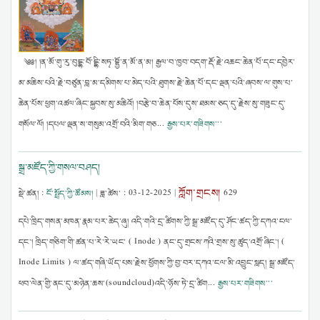
༄༅། །ན་མོ་གུ་རུ་བུདྡྷ་བོ་དྡྷི་སཏྭ་བྷྱོ་ན་མོ་ན་མ། རྒྱལ་བ་ཁྱབ་བདག་རྡོ་རྗེ་འཆང་ཆེན་པོ་དང་དབྱེར་
མ་མཆིས་པའི་རྗེ་བཙུན་བླ་མ་དམིགས་པ་མེད་པའི་ཐུགས་རྗེ་ཆེན་པོ་དང་ལྡན་པའི་ཞབས་ལ་གུས་པ་
ཆེན་པོས་ཕྱག་འཚལ་ཞིང་སྐྱབས་སུ་མཆིའོ། །བརྩེ་བ་ཆེན་པོས་དུས་ཐམས་ཅད་དུ་རྗེས་སུ་གཟུང་དུ་
གསོལ་ལོ། །དཔལ་ལྡན་ས་གསུམ་འགྲོ་བའི་མིག་གཅ...
རྒྱས་པར་གཟིགས་་་
སྒྲ་མཛོད་ཀྱི་གསལ་བཤད།
ཀློག་གྲངས།
སྡེ་ཚན། :
ངོ་སྤྲོད་ཀྱི་ཚོམས།
| ཟླ་ཚེས་ :
03-12-2025
|
629
དཔེ་ཁྲིད་གསན་མཁན་རྣམ་པར་ཆེད་ཞུ། འདི་གའི་དྲ་ཚིགས་ཀྱི་སྒྲ་མཛོད་དུ་ཤོང་ཚད་ཀྱི་དཀའ་ངལ་
དང་། ཁྲིད་གཅིག་གི་ཚན་པ་རེ་རེ་ཡང་ ( Inode ) ནང་དུ་གྲངས་ཀའི་གྲས་སུ་ཚུད་འགྲོ་ཞིང་། (
Inode Limits ) ལ་ཚད་གཞི་ཡོད་པས་རྗེས་ཕྱོགས་ཀྱི་བྱ་བར་དཀའ་ངལ་མི་འབྱུང་སླད། སྒྲ་མཛོད་
ཕབ་ལེན་གྱི་ནང་དུ་མཉེན་ཆས་(soundcloud)འདི་ཉོས་ཏེ་དྲ་ཚིག...
རྒྱས་པར་གཟིགས་་་