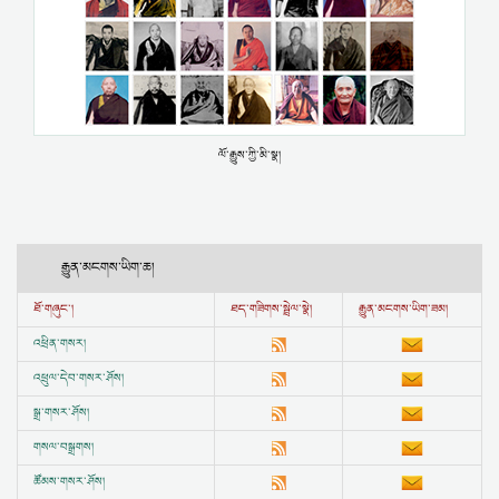
ལོ་རྒྱུས་ཀྱི་མི་སྣ།
རྒྱུན་མངགས་ཡིག་ཆ།
ཐོ་གཞུང་།
ཐད་གཟིགས་སྦྲེལ་སྣེ།
རྒྱུན་མངགས་ཡིག་ཟམ།
འཕྲིན་གསར།
འཕྲུལ་དེབ་གསར་ཤོས།
སྒྲ་གསར་ཤོས།
གསལ་བསྒྲགས།
ཚོམས་གསར་ཤོས།