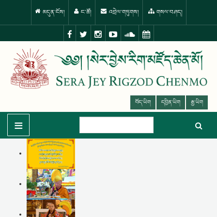
མདུན་ངོས།
ང་ཚོ།
འབྲེལ་གཏུགས།
གསལ་བཤད།
བོད་ཡིག
དབྱིན་ཡིག
རྒྱ་ཡིག
≡