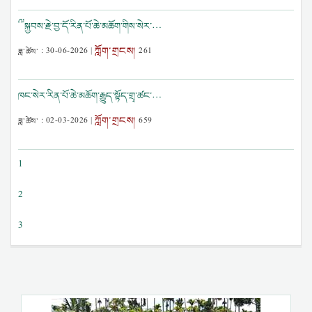
༸སྐྱབས་རྗེ་བྱ་དོ་རིན་པོ་ཆེ་མཆོག་གིས་སེར་…
ཀློག་གྲངས།
ཟླ་ཚེས་ :
30-06-2026
|
261
ཁང་སེར་རིན་པོ་ཆེ་མཆོག་རྒྱུད་སྟོད་གྲྭ་ཚང་…
ཀློག་གྲངས།
ཟླ་ཚེས་ :
02-03-2026
|
659
1
2
3