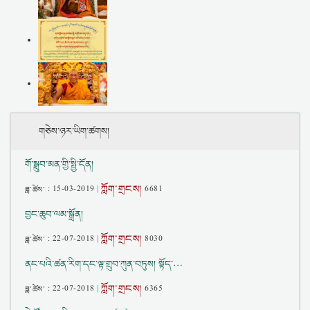
གཅེས་ཉར་ཡིག་ཚགས།
གོ་སྒྲུབ་མན་གྱི་སྤྱི་དོན།
ཀློག་གྲངས།
ཟླ་ཚེས་ :
15-03-2019
|
6681
བྱང་ཆུབ་ལམ་སྒྲོན།
ཀློག་གྲངས།
ཟླ་ཚེས་ :
22-07-2018
|
8030
ནང་པའི་ཚན་རིག་དང་ལྟ་གྲུབ་ཀུན་བཏུས། སྟོད་…
ཀློག་གྲངས།
ཟླ་ཚེས་ :
22-07-2018
|
6365