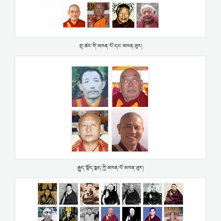
གྲྭ་ཚང་གི་མཁན་པོ་དང་མཁན་ཟུར།
རྒྱུད་སྟོད་སྨད་ཀྱི་མཁན་པོ་མཁན་ཟུར།