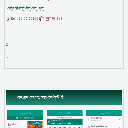
འགྲེལ་ཆེན་དྲི་མེད་འོད། སྟོད།
ཀློག་གྲངས།
ཟླ་ཚེས་ :
10-07-2026
|
166
1
2
3
སེར་བྱེས་མཁས་སྙན་གྲྭ་ཚང་གི་ལོ་ཐོ།