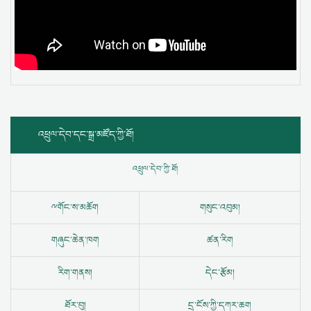
འཕྲུལ་དེབ་དང་སྒྲ་མཛོད་ཀྱི་ཐོ།
འཕྲུལ་དེབ་ཀྱི་ཐོ།
ྋ
གོང་ས་མཆོག
གསུང་འབུམ།
གཞུང་ཆེན་ཁག
ཚན་རིག
རིག་གནས།
དེང་རྩོམ།
ཐོར་བུ།
དྲ་ངོས་ཀྱི་དཀར་ཆག