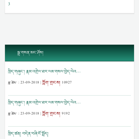
3
སྒྲ་གསན་མང་ཤོས།
ཁྲིད་གཞུང་། རྣམ་འགྲེལ་ཐར་ལམ་གསལ་བྱེད་ལེའ…
ཀློག་གྲངས།
ཟླ་ཚེས་ :
23-09-2018
|
10927
ཁྲིད་གཞུང་། རྣམ་འགྲེལ་ཐར་ལམ་གསལ་བྱེད་ལེའ…
ཀློག་གྲངས།
ཟླ་ཚེས་ :
23-09-2018
|
9192
ཁྲིད་ཚན། བདེན་བཞི་ངོ་སྤྲོད།