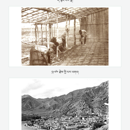
ད་ལྟའི་པར་སྣ།
༡༩༧༠ རྗེས་ཀྱི་པར་འགའ།