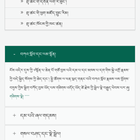
གྲྭ་ཚང་གི་དགོན་ལག་རེ་ཟུང་།
གྲྭ་ཚང་གི་ཕྱག་མཛོད་བྱུང་རིམ།
གྲྭ་ཚང་ཁོངས་ཀྱི་ཁང་ཚན།
བཀའ་སློབ་དང་ལམ་སྟོན།
ངོས་འདིར་དུས་ཀྱི་༧སྟོན་པ་ཆེན་པོ་གཙོ་བྱས་པའི་དམ་པ་དང་མཁས་པ་དག་གིས་སྐྱེ་འགྲོ་རྣམས་
ཀྱི་བདེ་སྐྱིད་སོགས་ཀྱི་ཆེད་དང་། སྤྱི་ཚོགས་ལ་ཕན་སླད་གནང་བའི་བཀའ་སློབ་རྣམས་ལས་ཕྱོགས་
བཏུས་ཀྱིས་སྒྲིག་བཀོད་བྱས་ཡོད་པས་གཟིགས་འདོད་ཡོད་ཚེ་རྗེས་ཀྱི་སྦྲེལ་སྣེ་བརྒྱུད་ཕེབས་པར་ཞུ།
གཟིགས་སྣེ། ་་་་་
དམ་པའི་ཞལ་གདམས།
འདིར་སྐྱེས་བུ་དམ་པ་དང་མཁས་པ་རྣམས་ཀྱིས་སྐྱེ་འགྲོའི་བདེ་ཐབས་དང་། འདུ་ཤེས་འཛིན་
གསལ་བཤད་དང་སྣེ་སྦྲེལ།