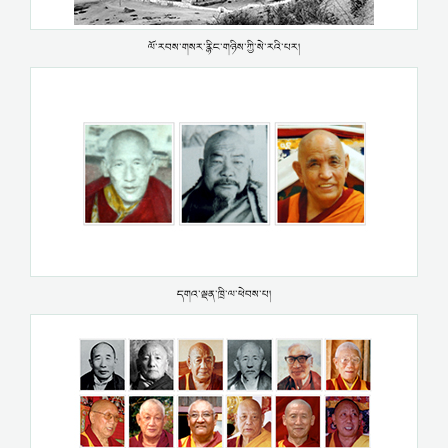
ལོ་རབས་གསར་རྙིང་གཉིས་ཀྱི་སེ་རའི་པར།
དགའ་ལྡན་ཁྲི་ལ་ཕེབས་པ།